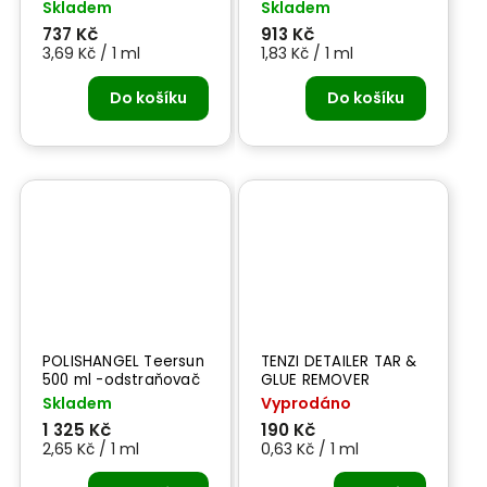
200 ml - leštěnka
-odstraňovač skvrn
Skladem
Skladem
od tvrdé vody
737 Kč
913 Kč
3,69 Kč / 1 ml
1,83 Kč / 1 ml
Do košíku
Do košíku
POLISHANGEL Teersun
TENZI DETAILER TAR &
500 ml -odstraňovač
GLUE REMOVER
dehtu a asfaltu
AEROSOL -300 ml
Skladem
Vyprodáno
odstraňovač lepidla
1 325 Kč
190 Kč
2,65 Kč / 1 ml
0,63 Kč / 1 ml