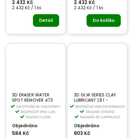
2 432 Kč
2 432 Kč
2 432 Kč / 1 ks
2 432 Kč / 1 ks
Detail
Do košíku
3D ERASER WATER
3D GLW SERIES CLAY
SPOT REMOVER 473
LUBRICANT 1,9 l -
ml - odstraňovač
lubrikant pro
ODSTRAŇUJE USAZENINY
BEZPEČNÁ DEKONTAMINACE
skvrn od tvrdé vody
dekontaminaci laku
BEZPEČNÝ PRO LAK
SNADNÉ STÍRÁNÍ
NAVRACÍ LESK
MAXIMÁLNÍ LUBRIKACE
Objednáno
Objednáno
584 Kč
803 Kč