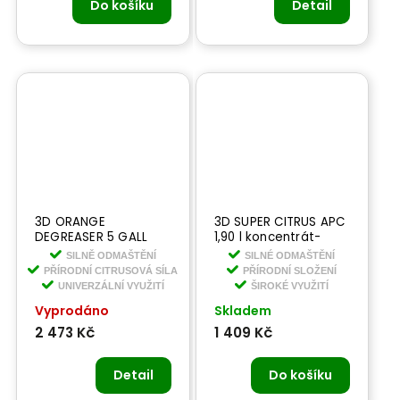
Do košíku
Detail
3D ORANGE
3D SUPER CITRUS APC
DEGREASER 5 GALL
1,90 l koncentrát-
18,90 l - prémiový
univerzální čistič a
SILNĚ ODMAŠTĚNÍ
SILNÉ ODMAŠTĚNÍ
univerzální čistič
odmašťovač
PŘÍRODNÍ CITRUSOVÁ SÍLA
PŘÍRODNÍ SLOŽENÍ
UNIVERZÁLNÍ VYUŽITÍ
ŠIROKÉ VYUŽITÍ
Vyprodáno
Skladem
2 473 Kč
1 409 Kč
Detail
Do košíku