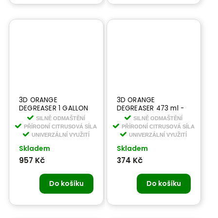
3D ORANGE
3D ORANGE
DEGREASER 1 GALLON
DEGREASER 473 ml -
3,78 l - prémiový
prémiový univerzální
SILNĚ ODMAŠTĚNÍ
SILNĚ ODMAŠTĚNÍ
univerzální čistič
čistič
PŘÍRODNÍ CITRUSOVÁ SÍLA
PŘÍRODNÍ CITRUSOVÁ SÍLA
UNIVERZÁLNÍ VYUŽITÍ
UNIVERZÁLNÍ VYUŽITÍ
Skladem
Skladem
957 Kč
374 Kč
Do košíku
Do košíku