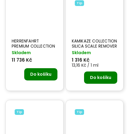
Tip
HERRENFAHRT
KAMIKAZE COLLECTION
PREMIUM COLLECTION
SILICA SCALE REMOVER
- péče o lak
- 100 ml odstraňovač
Skladem
Skladem
skvrn od tvrdé vody
11 736 Kč
1 316 Kč
13,16 Kč / 1 ml
Do košíku
Do košíku
Tip
Tip