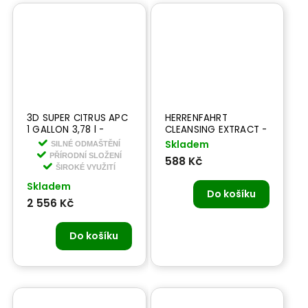
3D SUPER CITRUS APC
HERRENFAHRT
1 GALLON 3,78 l -
CLEANSING EXTRACT -
koncentrát-
lubrikant pod clay 250
Skladem
SILNÉ ODMAŠTĚNÍ
univerzální čistič a
ml
PŘÍRODNÍ SLOŽENÍ
588 Kč
odmašťovač
ŠIROKÉ VYUŽITÍ
Skladem
Do košíku
2 556 Kč
Do košíku