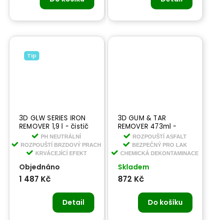
Tip
3D GLW SERIES IRON
3D GUM & TAR
REMOVER 1,9 l - čistič
REMOVER 473ml -
na kola s krvácejícím
odstraňovač lepidla,
PH NEUTRÁLNÍ
ROZPOUŠTÍ ASFALT
efektem
mízy, gumy, dehtu,
ROZPOUŠTÍ BRZDOVÝ PRACH
BEZPEČNÝ PRO LAK
samolepek
KRVÁCEJÍCÍ EFEKT
CHEMICKÁ DEKONTAMINACE
Objednáno
Skladem
1 487 Kč
872 Kč
Detail
Do košíku