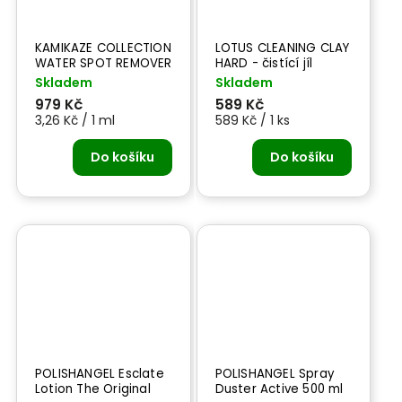
KAMIKAZE COLLECTION
LOTUS CLEANING CLAY
WATER SPOT REMOVER
HARD - čistící jíl
1.1 -300 ml
Skladem
Skladem
odstraňovač skvrn od
979 Kč
589 Kč
tvrdé vody
3,26 Kč / 1 ml
589 Kč / 1 ks
Do košíku
Do košíku
POLISHANGEL Esclate
POLISHANGEL Spray
Lotion The Original
Duster Active 500 ml