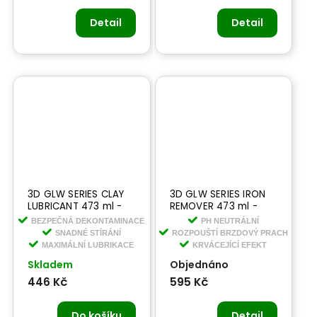
Detail
Detail
3D GLW SERIES CLAY
3D GLW SERIES IRON
LUBRICANT 473 ml -
REMOVER 473 ml -
lubrikant pro
čistič na kola s
BEZPEČNÁ DEKONTAMINACE
PH NEUTRÁLNÍ
dekonatminaci laku
krvácejícím efektem
SNADNÉ STÍRÁNÍ
ROZPOUŠTÍ BRZDOVÝ PRACH
MAXIMÁLNÍ LUBRIKACE
KRVÁCEJÍCÍ EFEKT
Skladem
Objednáno
446 Kč
595 Kč
Do košíku
Detail