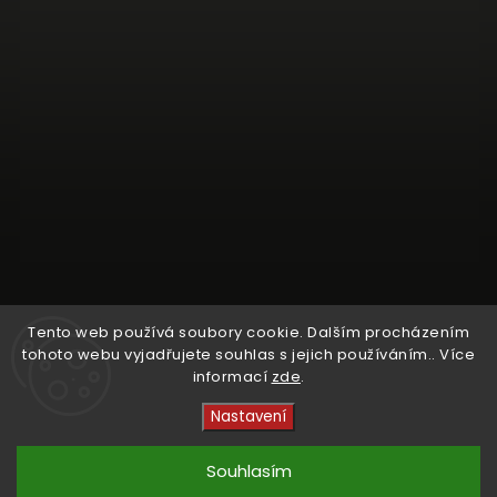
Tento web používá soubory cookie. Dalším procházením
tohoto webu vyjadřujete souhlas s jejich používáním.. Více
informací
zde
.
Sledovat na Instagramu
Nastavení
Copyright 2026
Crystal Cruisers
. Všechna práva
vyhrazena.
Souhlasím
Vytvořil
Shoptet
| Design
kashop.cz