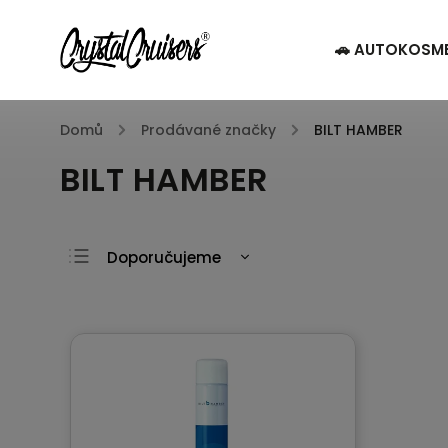
🚗 AUTOKOSM
Domů
/
Prodávané značky
/
BILT HAMBER
BILT HAMBER
Doporučujeme
Nejlevnější
Nejdražší
Nejprodávanější
Abecedně