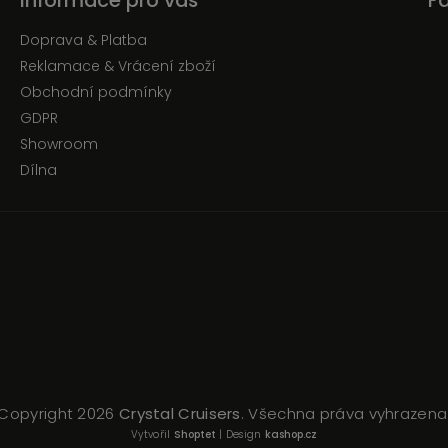
Informace pro vás
F
Doprava & Platba
Reklamace & Vrácení zboží
Obchodní podmínky
GDPR
Showroom
Dílna
Copyright 2026
Crystal Cruisers
. Všechna práva vyhrazena
Vytvořil
Shoptet
| Design
kashop.cz