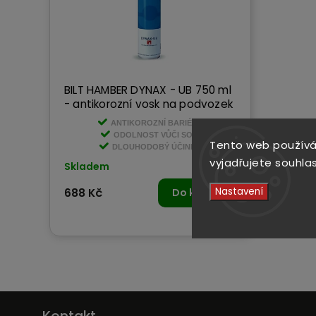
BILT HAMBER DYNAX - UB 750 ml
- antikorozní vosk na podvozek
ANTIKOROZNÍ BARIÉRA
ODOLNOST VŮČI SOLI
Tento web používá
DLOUHODOBÝ ÚČINEK
vyjadřujete souhlas
Skladem
Nastavení
688 Kč
Do košíku