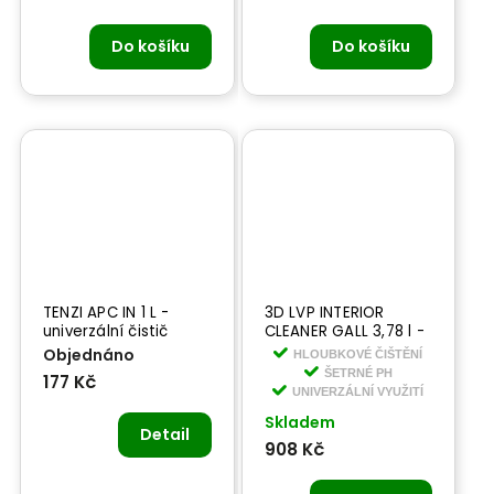
Do košíku
Do košíku
TENZI APC IN 1 L -
3D LVP INTERIOR
univerzální čistič
CLEANER GALL 3,78 l -
prémiový čistič na
Objednáno
HLOUBKOVÉ ČIŠTĚNÍ
kůži, vinyl a plasty v
ŠETRNÉ PH
177 Kč
interiéru
UNIVERZÁLNÍ VYUŽITÍ
Skladem
Detail
908 Kč