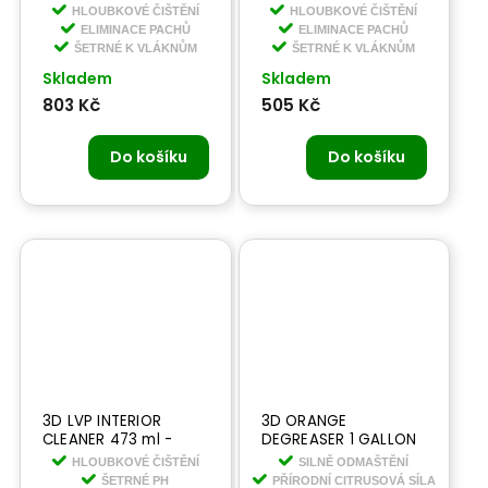
UPHOLSTERY WASH 1,9
UPHOLSTERY WASH
HLOUBKOVÉ ČIŠTĚNÍ
HLOUBKOVÉ ČIŠTĚNÍ
l - čistič na koberce a
473 ml - čistič na
ELIMINACE PACHŮ
ELIMINACE PACHŮ
čalounění
koberce a čalounění
ŠETRNÉ K VLÁKNŮM
ŠETRNÉ K VLÁKNŮM
Skladem
Skladem
803 Kč
505 Kč
Do košíku
Do košíku
3D LVP INTERIOR
3D ORANGE
CLEANER 473 ml -
DEGREASER 1 GALLON
prémiový čistič na
3,78 l - prémiový
HLOUBKOVÉ ČIŠTĚNÍ
SILNĚ ODMAŠTĚNÍ
kůži, vinyl a plasty v
univerzální čistič
ŠETRNÉ PH
PŘÍRODNÍ CITRUSOVÁ SÍLA