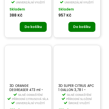
interiéru
UNIVERZÁLNÍ VYUŽITÍ
UNIVERZÁLNÍ VYUŽITÍ
Skladem
Skladem
388 Kč
957 Kč
Do košíku
Do košíku
3D ORANGE
3D SUPER CITRUS APC
DEGREASER 473 ml -
1 GALLON 3,78 l -
prémiový univerzální
koncentrát-
SILNĚ ODMAŠTĚNÍ
SILNÉ ODMAŠTĚNÍ
čistič
univerzální čistič a
PŘÍRODNÍ CITRUSOVÁ SÍLA
PŘÍRODNÍ SLOŽENÍ
odmašťovač
UNIVERZÁLNÍ VYUŽITÍ
ŠIROKÉ VYUŽITÍ