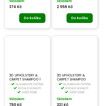
Skladem
Skladem
374 Kč
2 556 Kč
Do košíku
Do košíku
3D UPHOLSTERY &
3D UPHOLSTERY &
CARPET SHAMPOO 1
CARPET SHAMPOO
GALL 3,78 l - šampon
473 ml -
HLOUBKOVÉ ČIŠTĚNÍ
HLOUBKOVÉ ČIŠTĚNÍ
na látku a koberce
koncentrovaný
RYCHLÉ SCHNUTÍ
RYCHLÉ SCHNUTÍ
šampon na látku a
SVĚŽÍ VŮNĚ
SVĚŽÍ VŮNĚ
koberce
Skladem
Skladem
750 Kč
321 Kč