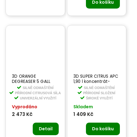
Do košíku
3D ORANGE
3D SUPER CITRUS APC
DEGREASER 5 GALL
1,90 l koncentrát-
18,90 l - prémiový
univerzální čistič a
SILNĚ ODMAŠTĚNÍ
SILNÉ ODMAŠTĚNÍ
univerzální čistič
odmašťovač
PŘÍRODNÍ CITRUSOVÁ SÍLA
PŘÍRODNÍ SLOŽENÍ
UNIVERZÁLNÍ VYUŽITÍ
ŠIROKÉ VYUŽITÍ
Vyprodáno
Skladem
2 473 Kč
1 409 Kč
Detail
Do košíku