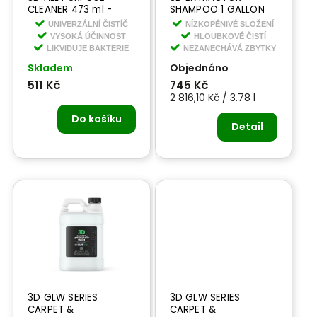
CLEANER 473 ml -
SHAMPOO 1 GALLON
univerzální čistič
3,78 l - šampon pro
UNIVERZÁLNÍ ČISTÍČ
NÍZKOPĚNIVÉ SLOŽENÍ
strojové čištění
VYSOKÁ ÚČINNOST
HLOUBKOVĚ ČISTÍ
čalounění a
LIKVIDUJE BAKTERIE
NEZANECHÁVÁ ZBYTKY
koberečků
Skladem
Objednáno
511 Kč
745 Kč
2 816,10 Kč / 3.78 l
Do košíku
Detail
3D GLW SERIES
3D GLW SERIES
CARPET &
CARPET &