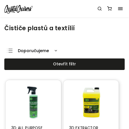
Čističe plastů a textílií
Doporučujeme
Nejlevnější
Otevřít filtr
Nejdražší
Nejprodávanější
Abecedně
3D ALL PURPOSE
3D EXTRACTOR