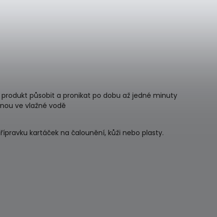
 produkt působit a pronikat po dobu až jedné minuty
anou ve vlažné vodě
řípravku kartáček na čalounění, kůži nebo plasty.