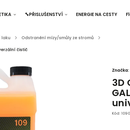
ETIKA
🔧PŘISLUŠENSTVÍ
ENERGIE NA CESTY
F
 laku
/
Odstranění mízy/smůly ze stromů
/
rzální čistič
Značka:
3D 
GAL
uni
Kód:
109