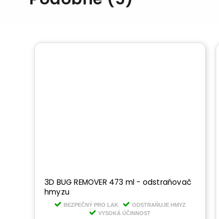
3D BUG REMOVER 473 ml - odstraňovač
hmyzu
YZ
BEZPEČNÝ PRO LAK
ODSTRAŇUJE HMYZ
VYSOKÁ ÚČINNOST