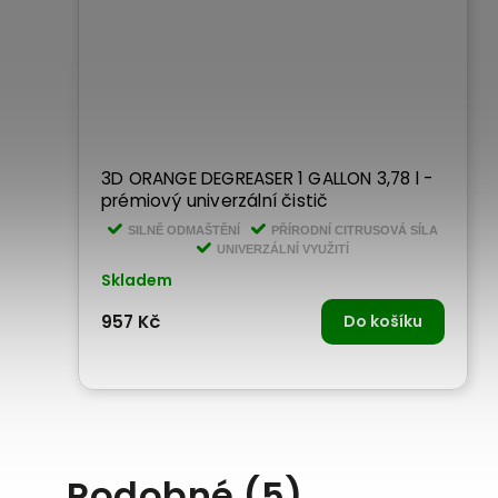
3D ORANGE DEGREASER 1 GALLON 3,78 l -
prémiový univerzální čistič
SILNĚ ODMAŠTĚNÍ
PŘÍRODNÍ CITRUSOVÁ SÍLA
UNIVERZÁLNÍ VYUŽITÍ
Skladem
957 Kč
Do košíku
Podobné (5)