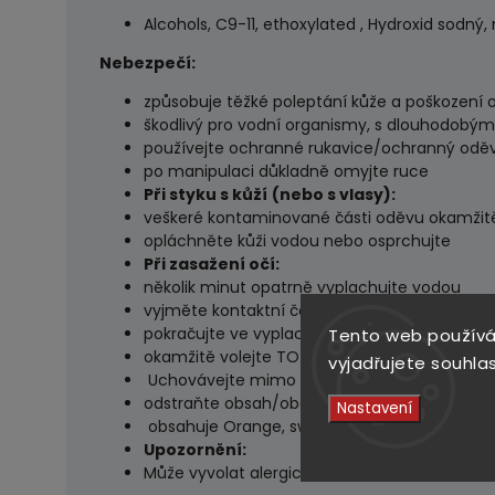
Alcohols, C9-11, ethoxylated , Hydroxid sodný
Nebezpečí:
způsobuje těžké poleptání kůže a poškození o
škodlivý pro vodní organismy, s dlouhodobým
používejte ochranné rukavice/ochranný odě
po manipulaci důkladně omyjte ruce
Při styku s kůží
(nebo s vlasy):
veškeré kontaminované části oděvu okamžit
opláchněte kůži vodou nebo osprchujte
Při zasažení očí:
několik minut opatrně vyplachujte vodou
vyjměte kontaktní čočky, jsou-li nasazeny a 
pokračujte ve vyplachování.
Tento web používá
okamžitě volejte TOXIKOLOGICKÉ INFORMAČNÍ
vyjadřujete souhlas
Uchovávejte mimo dosah dětí.
odstraňte obsah/obal v souladu se zákonem
Nastavení
obsahuje Orange, sweet extract -
Upozornění:
Může vyvolat alergickou reakci