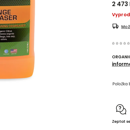
2 473
Vypro
Mož
ORGANICK
inform
Položka 
Zeptat s