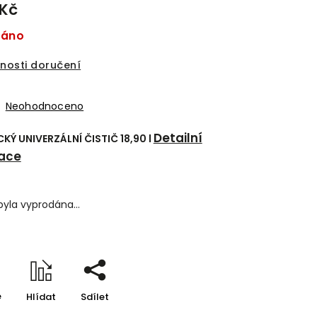
 Kč
dáno
nosti doručení
Neohodnoceno
Detailní
Ý UNIVERZÁLNÍ ČISTIČ 18,90 l
ace
byla vyprodána…
e
Hlídat
Sdílet