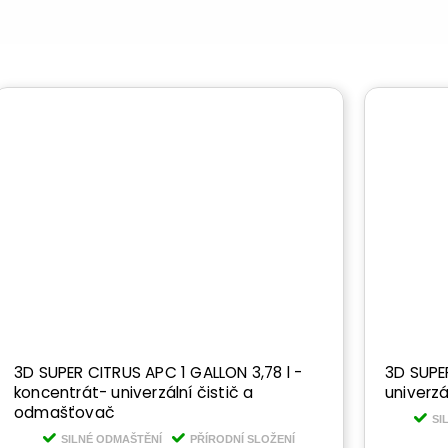
3D SUPER CITRUS APC 1 GALLON 3,78 l -
3D SUPER
koncentrát- univerzální čistič a
univerz
odmašťovač
SI
SILNÉ ODMAŠTĚNÍ
PŘÍRODNÍ SLOŽENÍ