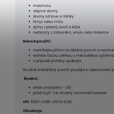
mastnotu
olejové skvrny
skvrny od krve a rtěnky
hmyz nebo mízu
špínu z plastů, kovů a kůže
nečistoty z čalounění, vinylu nebo koberce
Návod použití:
nastříkejte přímo na čištěný povrch a nechte
setřete čistou utěrkou z mikrovlákna vyždím
v případě potřeby opakujte
Na silně znečištěný povrch použijte k zapracování p
Ředění:
lehké znečištění – 1:10
před mytí -1:4 Vhodný na interiér/exteriér
UFI:
930S-CDRP-U97A-E2AE
Obsahuje: