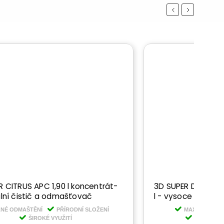
Previous
Next
 CITRUS APC 1,90 l koncentrát-
3D SUPER DUTY DE
ální čistič a odmašťovač
l - vysoce konce
LNÉ ODMAŠTĚNÍ
PŘÍRODNÍ SLOŽENÍ
MAXIMÁLNÍ SÍ
ŠIROKÉ VYUŽITÍ
ROZPOUŠT