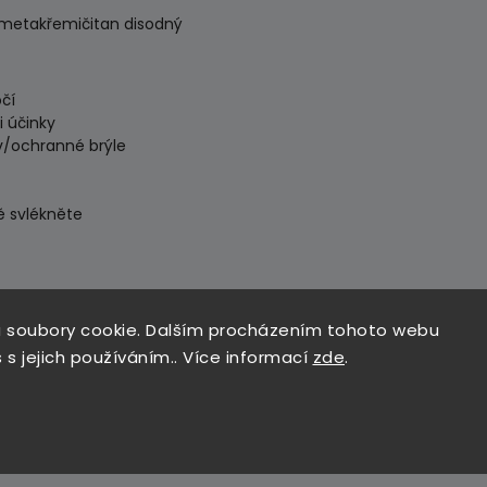
, metakřemičitan disodný
čí
i účinky
v/ochranné brýle
ě svlékněte
pokud je lze vyjmout snadno
 soubory cookie. Dalším procházením tohoto webu
 STŘEDISKO nebo lékaře
 s jejich používáním.. Více informací
zde
.
 o odpadech