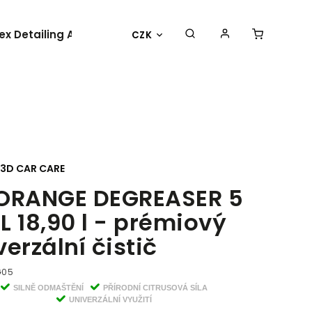
lex Detailing Academy 2025
BESTSELLER
OBLEČENÍ 
CZK
3D CAR CARE
ORANGE DEGREASER 5
L 18,90 l - prémiový
verzální čistič
G05
SILNĚ ODMAŠTĚNÍ
PŘÍRODNÍ CITRUSOVÁ SÍLA
UNIVERZÁLNÍ VYUŽITÍ