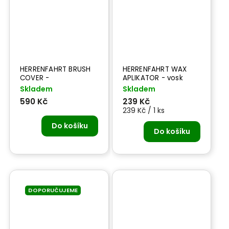
HERRENFAHRT BRUSH
HERRENFAHRT WAX
COVER -
APLIKATOR - vosk
mikrovláknový návlek
aplikátor - černý
Skladem
Skladem
na kartáč do
590 Kč
239 Kč
kartáčové myčky
239 Kč / 1 ks
Do košíku
Do košíku
DOPORUČUJEME