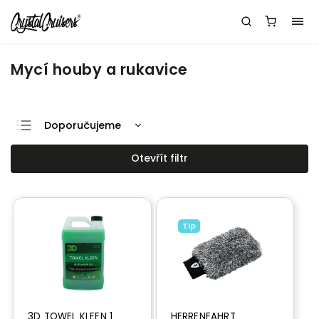
Mycí houby a rukavice
Doporučujeme
Nejlevnější
Otevřít filtr
Nejdražší
Nejprodávanější
Abecedně
Tip
3D TOWEL KLEEN 1
HERRENFAHRT