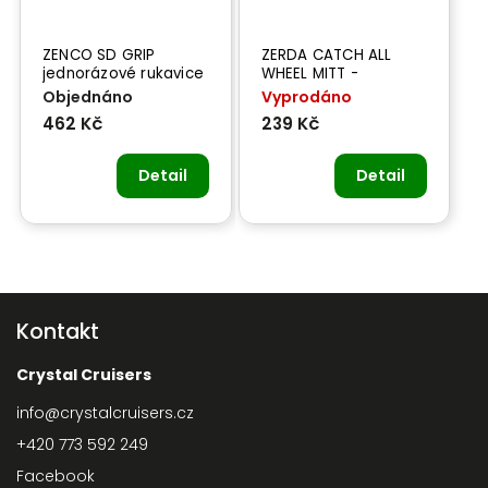
ZENCO SD GRIP
ZERDA CATCH ALL
jednorázové rukavice
WHEEL MITT -
černé vel. XL
prémiová rukavice na
Objednáno
Vyprodáno
čištění kol
462 Kč
239 Kč
Detail
Detail
Kontakt
Crystal Cruisers
info
@
crystalcruisers.cz
+420 773 592 249
Facebook