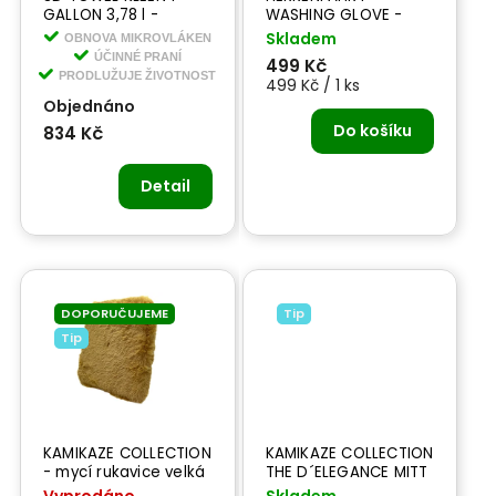
GALLON 3,78 l -
WASHING GLOVE -
tekuté mýdlo na
mycí rukavice
Skladem
OBNOVA MIKROVLÁKEN
praní
ÚČINNÉ PRANÍ
499 Kč
PRODLUŽUJE ŽIVOTNOST
499 Kč / 1 ks
Objednáno
Do košíku
834 Kč
Detail
DOPORUČUJEME
Tip
Tip
KAMIKAZE COLLECTION
KAMIKAZE COLLECTION
- mycí rukavice velká
THE D´ELEGANCE MITT
SET 2 ks - mycí