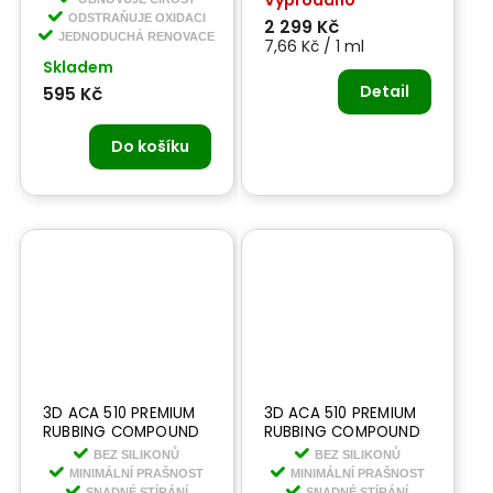
Vyprodáno
světlometů
pasty
ODSTRAŇUJE OXIDACI
2 299 Kč
JEDNODUCHÁ RENOVACE
7,66 Kč / 1 ml
Skladem
Detail
595 Kč
Do košíku
3D ACA 510 PREMIUM
3D ACA 510 PREMIUM
RUBBING COMPOUND
RUBBING COMPOUND
237 ML - leštící pasta
946 ML - leštící pasta
BEZ SILIKONŮ
BEZ SILIKONŮ
MINIMÁLNÍ PRAŠNOST
MINIMÁLNÍ PRAŠNOST
SNADNÉ STÍRÁNÍ
SNADNÉ STÍRÁNÍ