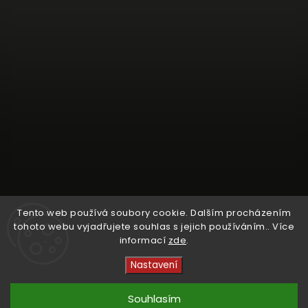
Tento web používá soubory cookie. Dalším procházením
tohoto webu vyjadřujete souhlas s jejich používáním.. Více
informací
zde
.
Sledovat na Instagramu
Nastavení
Copyright 2026
Crystal Cruisers
. Všechna práva
vyhrazena.
Souhlasím