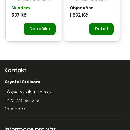
Skladem
Objednáno
637 Kč
1 832 Kč
Do košíku
Detail
Kontakt
Crystal Cruisers
info
@
crystalcruisers.cz
+420 773 592 249
Facebook
Informace pro vás