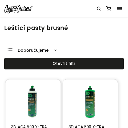
Leštící pasty brusné
Doporučujeme
Nejlevnější
Otevřít filtr
Nejdražší
Nejprodávanější
Abecedně
3D ACA 500 X-TRA
3D ACA 500 X-TRA