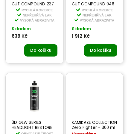
CUT COMPOUND 237
CUT COMPOUND 946
ml - vysoce abrazivní
ml - vysoce abrazivní
RYCHLÁ KOREKCE
RYCHLÁ KOREKCE
pasta na bázi hliníku
pasta na bázi hliníku
NEPŘEHŘÍVÁ LAK
NEPŘEHŘÍVÁ LAK
VYSOKÁ ABRAZIVITA
VYSOKÁ ABRAZIVITA
Skladem
Skladem
638 Kč
1 912 Kč
Do košíku
Do košíku
3D GLW SERIES
KAMIKAZE COLLECTION
HEADLIGHT RESTORE
Zero Fighter - 300 ml
236 ml -renovace
- leštící opravná
OBNOVUJE ČIROST