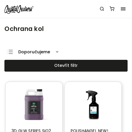
Ochrana kol
Doporučujeme
Nejlevnější
Otevřít filtr
Nejdražší
Nejprodávanější
Abecedně
3D GLW SERIES SiO2
POLISHANGEL NEW!