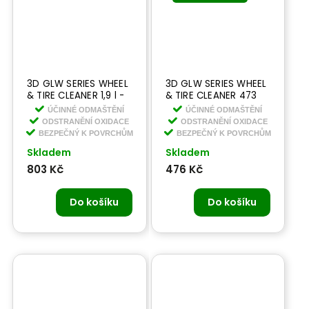
3D GLW SERIES WHEEL
3D GLW SERIES WHEEL
& TIRE CLEANER 1,9 l -
& TIRE CLEANER 473
čistič disků a kol
ML - čistič disků a kol
ÚČINNÉ ODMAŠTĚNÍ
ÚČINNÉ ODMAŠTĚNÍ
ODSTRANĚNÍ OXIDACE
ODSTRANĚNÍ OXIDACE
BEZPEČNÝ K POVRCHŮM
BEZPEČNÝ K POVRCHŮM
Skladem
Skladem
803 Kč
476 Kč
Do košíku
Do košíku