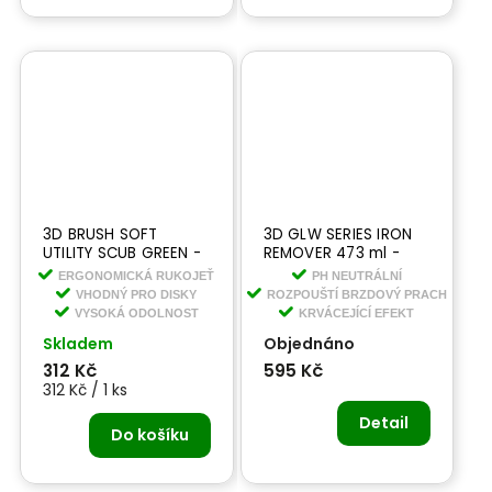
3D BRUSH SOFT
3D GLW SERIES IRON
UTILITY SCUB GREEN -
REMOVER 473 ml -
SHORT - krátký kartáč
čistič na kola s
ERGONOMICKÁ RUKOJEŤ
PH NEUTRÁLNÍ
n kola
krvácejícím efektem
VHODNÝ PRO DISKY
ROZPOUŠTÍ BRZDOVÝ PRACH
VYSOKÁ ODOLNOST
KRVÁCEJÍCÍ EFEKT
Skladem
Objednáno
312 Kč
595 Kč
312 Kč / 1 ks
Detail
Do košíku