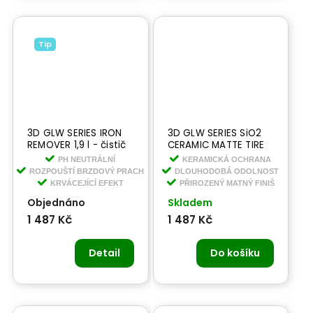
Tip
3D GLW SERIES IRON
3D GLW SERIES SiO2
REMOVER 1,9 l - čistič
CERAMIC MATTE TIRE
na kola s krvácejícím
1,9 l -keramická -
PH NEUTRÁLNÍ
KERAMICKÁ OCHRANA
efektem
matná hydrofobní
ROZPOUŠTÍ BRZDOVÝ PRACH
DLOUHODOBÁ ODOLNOST
ochrana na kola
KRVÁCEJÍCÍ EFEKT
PŘIROZENÝ MATNÝ FINIŠ
Objednáno
Skladem
1 487 Kč
1 487 Kč
Detail
Do košíku