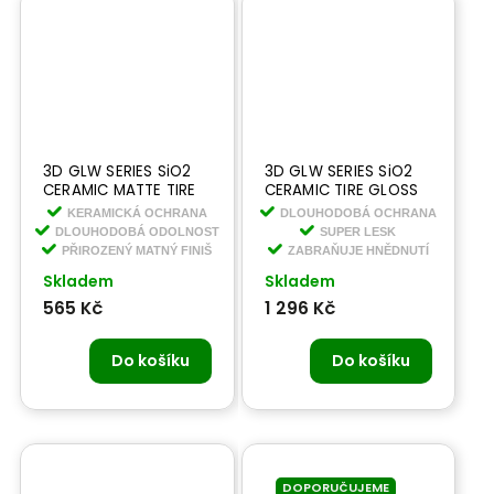
3D GLW SERIES SiO2
3D GLW SERIES SiO2
CERAMIC MATTE TIRE
CERAMIC TIRE GLOSS
473 ml - keramická -
1,9 l - keramický lesk
KERAMICKÁ OCHRANA
DLOUHODOBÁ OCHRANA
matná hydrofobní
na kola
DLOUHODOBÁ ODOLNOST
SUPER LESK
ochrana na kola
PŘIROZENÝ MATNÝ FINIŠ
ZABRAŇUJE HNĚDNUTÍ
Skladem
Skladem
565 Kč
1 296 Kč
Do košíku
Do košíku
DOPORUČUJEME