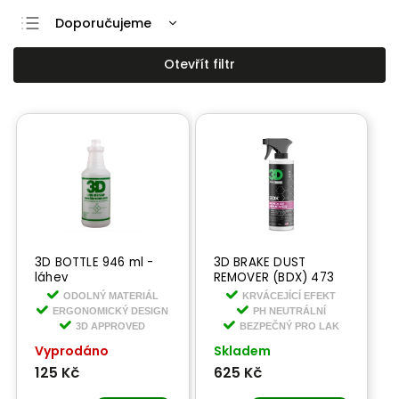
Doporučujeme
Nejlevnější
Otevřít filtr
Nejdražší
Nejprodávanější
Abecedně
3D BOTTLE 946 ml -
3D BRAKE DUST
láhev
REMOVER (BDX) 473
ml - chemická
ODOLNÝ MATERIÁL
KRVÁCEJÍCÍ EFEKT
dekontaminace
ERGONOMICKÝ DESIGN
PH NEUTRÁLNÍ
3D APPROVED
BEZPEČNÝ PRO LAK
Vyprodáno
Skladem
125 Kč
625 Kč