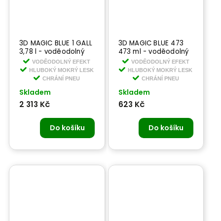
3D MAGIC BLUE 1 GALL
3D MAGIC BLUE 473
3,78 l - voděodolný
473 ml - voděodolný
lesk na pneumatiky
lesk na pneumatiky
VODĚODOLNÝ EFEKT
VODĚODOLNÝ EFEKT
HLUBOKÝ MOKRÝ LESK
HLUBOKÝ MOKRÝ LESK
CHRÁNÍ PNEU
CHRÁNÍ PNEU
Skladem
Skladem
2 313 Kč
623 Kč
Do košíku
Do košíku