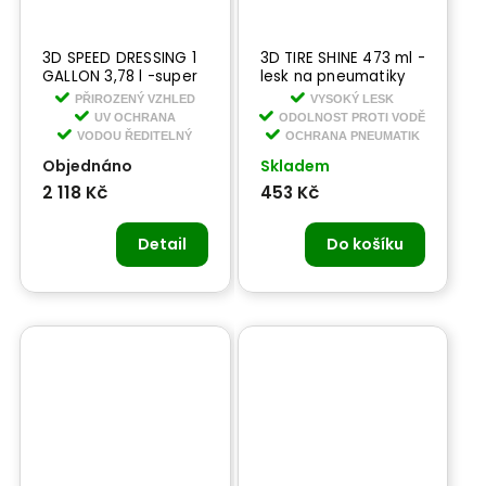
3D SPEED DRESSING 1
3D TIRE SHINE 473 ml -
GALLON 3,78 l -super
lesk na pneumatiky
lesk na pneumatiky
PŘIROZENÝ VZHLED
VYSOKÝ LESK
na vodní bázi
UV OCHRANA
ODOLNOST PROTI VODĚ
VODOU ŘEDITELNÝ
OCHRANA PNEUMATIK
Objednáno
Skladem
2 118 Kč
453 Kč
Detail
Do košíku