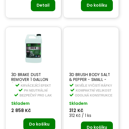
Detail
Do košíku
3D BRAKE DUST
3D BRUSH BODY SALT
REMOVER 1 GALLON
& PEPPER - SMALL -
(BDX) 3,78 l -
kartáč na kola malý
KRVÁCEJÍCÍ EFEKT
SKVĚLE VYČISTÍ RÁFKY
chemická
PH NEUTRÁLNÍ
KOMPAKTNÍ VELIKOST
dekontaminace
BEZPEČNÝ PRO LAK
ODOLNÁ KONSTRUKCE
Skladem
Skladem
2 858 Kč
312 Kč
312 Kč / 1 ks
Do košíku
Do košíku