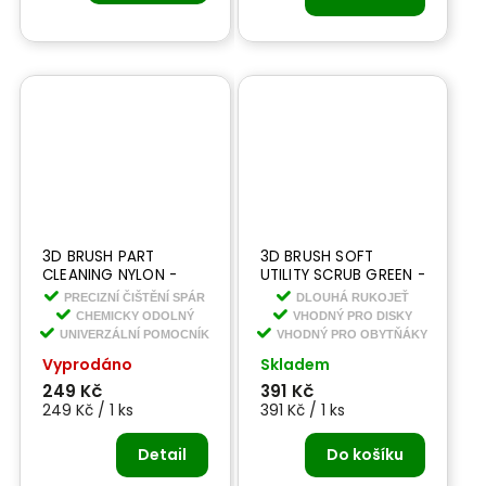
3D BRUSH PART
3D BRUSH SOFT
CLEANING NYLON -
UTILITY SCRUB GREEN -
čistící kartáček
LONG -dlouhý kartáč
PRECIZNÍ ČIŠTĚNÍ SPÁR
DLOUHÁ RUKOJEŤ
na kola
CHEMICKY ODOLNÝ
VHODNÝ PRO DISKY
UNIVERZÁLNÍ POMOCNÍK
VHODNÝ PRO OBYTŇÁKY
Vyprodáno
Skladem
249 Kč
391 Kč
249 Kč / 1 ks
391 Kč / 1 ks
Detail
Do košíku