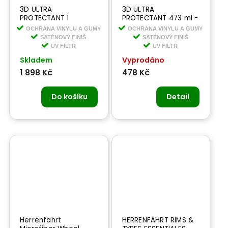
3D ULTRA
3D ULTRA
PROTECTANT 1
PROTECTANT 473 ml -
GALLON 3,78 l - lesk
lesk na pneumatiky
OCHRANA VINYLU A GUMY
OCHRANA VINYLU A GUMY
na pneumatiky na
na vodní bázi
SATÉNOVÝ FINIŠ
SATÉNOVÝ FINIŠ
vodní bázi
UV FILTR
UV FILTR
Skladem
Vyprodáno
1 898 Kč
478 Kč
Do košíku
Detail
Herrenfahrt
HERRENFAHRT RIMS &