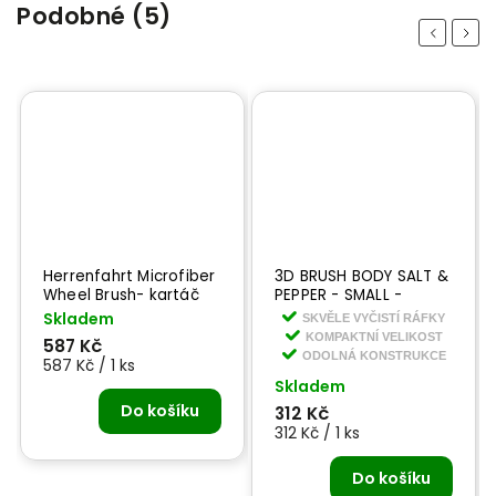
Podobné (5)
Previous
Next
Herrenfahrt Microfiber
3D BRUSH BODY SALT &
Wheel Brush- kartáč
PEPPER - SMALL -
na mytí disků
kartáč na kola malý
Skladem
SKVĚLE VYČISTÍ RÁFKY
KOMPAKTNÍ VELIKOST
587 Kč
ODOLNÁ KONSTRUKCE
587 Kč / 1 ks
Skladem
Do košíku
312 Kč
312 Kč / 1 ks
Do košíku