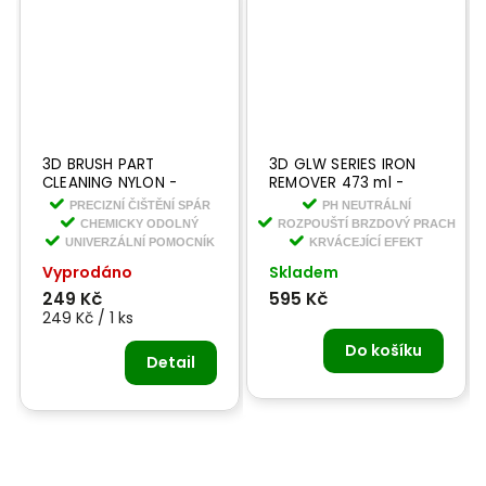
3D BRUSH PART
3D GLW SERIES IRON
CLEANING NYLON -
REMOVER 473 ml -
čistící kartáček
čistič na kola s
PRECIZNÍ ČIŠTĚNÍ SPÁR
PH NEUTRÁLNÍ
krvácejícím efektem
CHEMICKY ODOLNÝ
ROZPOUŠTÍ BRZDOVÝ PRACH
UNIVERZÁLNÍ POMOCNÍK
KRVÁCEJÍCÍ EFEKT
Vyprodáno
Skladem
249 Kč
595 Kč
249 Kč / 1 ks
Do košíku
Detail