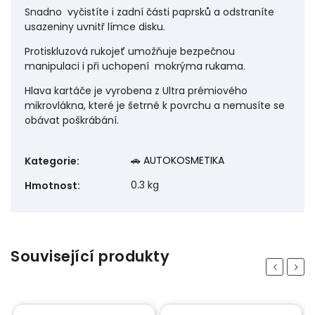
Snadno vyčistíte i zadní části paprsků a odstraníte
usazeniny uvnitř límce disku.
Protiskluzová rukojeť umožňuje bezpečnou
manipulaci i při uchopení mokrýma rukama.
Hlava kartáče je vyrobena z Ultra prémiového
mikrovlákna, které je šetrné k povrchu a nemusíte se
obávat poškrábání.
🚗 AUTOKOSMETIKA
Kategorie
:
0.3 kg
Hmotnost
:
Související produkty
Previous
Next