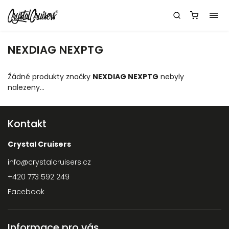
NEXDIAG NEXPTG
Žádné produkty značky
NEXDIAG NEXPTG
nebyly
nalezeny...
Kontakt
Crystal Cruisers
info
@
crystalcruisers.cz
+420 773 592 249
Facebook
Informace pro vás