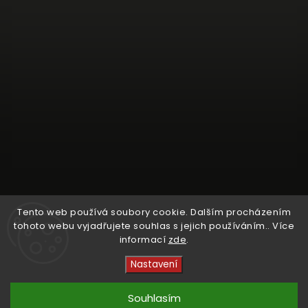
Tento web používá soubory cookie. Dalším procházením
tohoto webu vyjadřujete souhlas s jejich používáním.. Více
informací
zde
.
Sledovat na Instagramu
Nastavení
Copyright 2026
Crystal Cruisers
. Všechna práva
vyhrazena.
Souhlasím