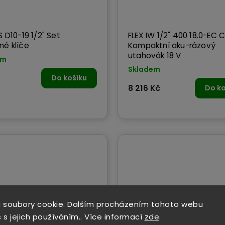
S D10-19 1/2" Set
FLEX IW 1/2" 400 18.0-EC 
né klíče
Kompaktní aku-rázový
utahovák 18 V
em
Skladem
Do košíku
8 216 Kč
Do ko
 soubory cookie. Dalším procházením tohoto webu
 s jejich používáním.. Více informací
zde
.