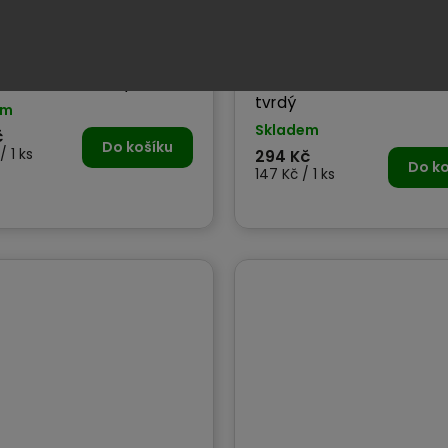
S-O 140 LEŠTÍCÍ KOTOUČ
FLEX PS-O 60 VE2 - LEŠTÍC
 - středně tvrdý
KOTOUČ 60 mm - středn
tvrdý
em
Skladem
č
Do košíku
/ 1 ks
294 Kč
Do ko
147 Kč / 1 ks