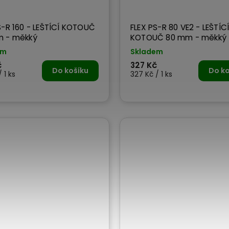
S-R 160 - LEŠTÍCÍ KOTOUČ
FLEX PS-R 80 VE2 - LEŠTÍC
m - měkký
KOTOUČ 80 mm - měkký
em
Skladem
č
327 Kč
Do košíku
Do ko
 1 ks
327 Kč / 1 ks