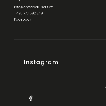
info
@
crystalcruisers.cz
+420 773 592 249
Facebook
Instagram
+420
Facebook
773