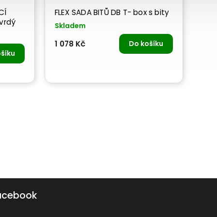
CÍ
FLEX SADA BITŮ DB T- box s bity
vrdý
Skladem
1 078 Kč
Do košíku
šíku
acebook