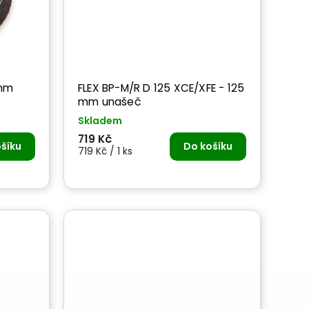
 mm
FLEX BP-M/R D 125 XCE/XFE - 125
mm unašeč
Skladem
719 Kč
šíku
Do košíku
719 Kč / 1 ks