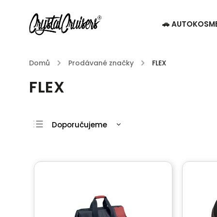
🚗 AUTOKOSM
Domů
/
Prodávané značky
/
FLEX
FLEX
Doporučujeme
Nejlevnější
Nejdražší
Nejprodávanější
Abecedně