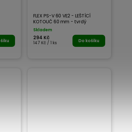
Í
FLEX PS-V 60 VE2 - LEŠTÍCÍ
KOTOUČ 60 mm - tvrdý
Skladem
294 Kč
šíku
Do košíku
147 Kč / 1 ks