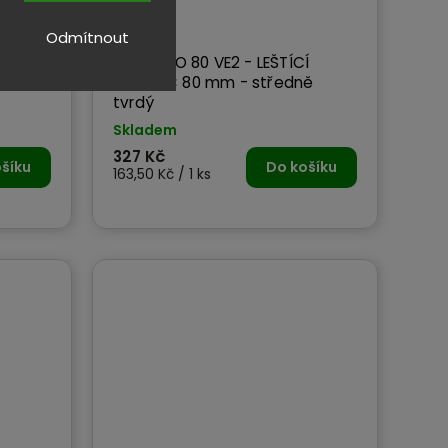
Odmítnout
Í
FLEX PS-O 80 VE2 - LEŠTÍCÍ
ě
KOTOUČ 80 mm - středně
tvrdý
Skladem
327 Kč
šíku
Do košíku
163,50 Kč / 1 ks