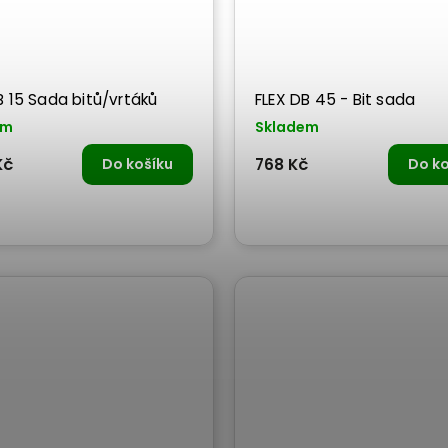
B 15 Sada bitů/vrtáků
FLEX DB 45 - Bit sada
em
Skladem
Kč
Do košíku
768 Kč
Do ko