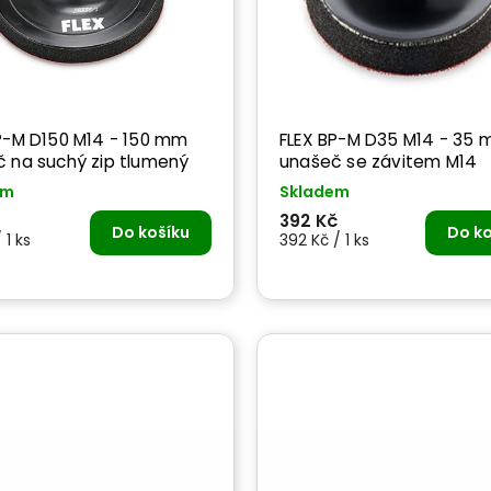
M D150 M14 - 150 mm
FLEX BP-M D35 M14 - 35
 na suchý zip tlumený
unašeč se závitem M14
em
Skladem
392 Kč
Do košíku
Do ko
 1 ks
392 Kč / 1 ks