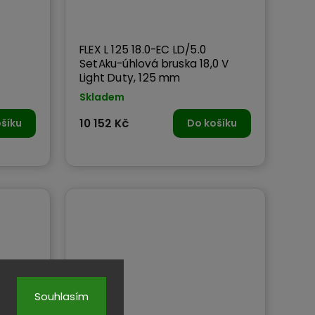
C
FLEX L 125 18.0-EC LD/5.0
SetAku-úhlová bruska 18,0 V
Light Duty, 125 mm
Skladem
šíku
10 152 Kč
Do košíku
Souhlasím