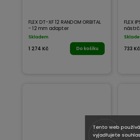
FLEX DT-XF 12 RANDOM ORBITAL
FLEX IP
- 12 mm adapter
nástrč
Skladem
Sklad
1 274 Kč
Do košíku
733 Kč
Tento web používá
vyjadřujete souhlas