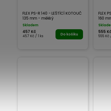
FLEX PS-R 140 - LEŠTÍCÍ KOTOUČ
FLEX P
135 mm - měkký
160 m
Skladem
Sklad
457 Kč
555 K
Do košíku
457 Kč / 1 ks
555 Kč /