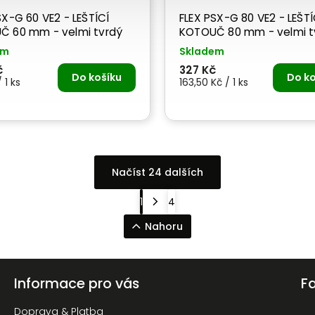
SX-G 60 VE2 - LEŠTÍCÍ
FLEX PSX-G 80 VE2 - LEŠTÍ
Č 60 mm - velmi tvrdý
KOTOUČ 80 mm - velmi t
em
Skladem
č
327 Kč
Do košíku
Do ko
 1 ks
163,50 Kč / 1 ks
Načíst 24 dalších
1
4
Nahoru
Informace pro vás
F
Doprava & Platba