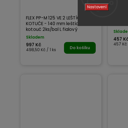
Nastavení
FLEX PP-M 125 VE 2 LEŠTÍCÍ
FLEX P
KOTUČE - 140 mm leštící
140 mm
kotouč 2ks/bal L fialový
Sklad
Skladem
457 K
457 Kč 
997 Kč
Do košíku
498,50 Kč / 1 ks