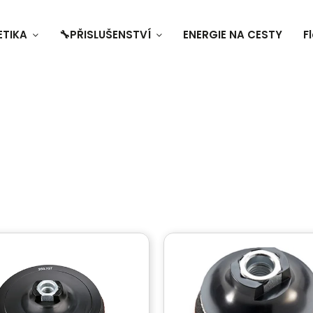
ETIKA
🔧PŘISLUŠENSTVÍ
ENERGIE NA CESTY
F