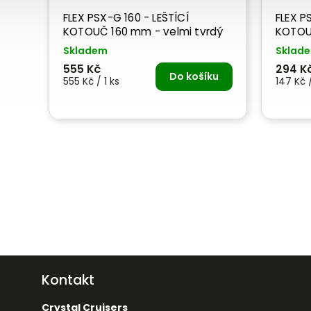
FLEX PSX-G 160 - LEŠTÍCÍ
FLEX P
KOTOUČ 160 mm - velmi tvrdý
KOTOU
Skladem
Sklad
555 Kč
294 K
Do košíku
555 Kč / 1 ks
147 Kč /
Kontakt
Crystal Cruisers