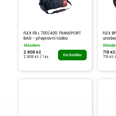
FLEX FB L 700/400 TRANSPORT
FLEX BP-
BAG - přepravní taška
unašeč
Skladem
Sklad
2 908 Kč
719 Kč
Do košíku
2 908 Kč / 1 ks
719 Kč /