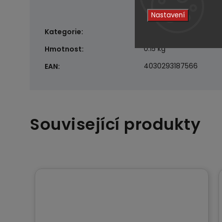
Nastavení
Tvrdé pěnové kotouče
Kategorie
:
0.15 kg
Hmotnost
:
4030293187566
EAN
:
Související produkty