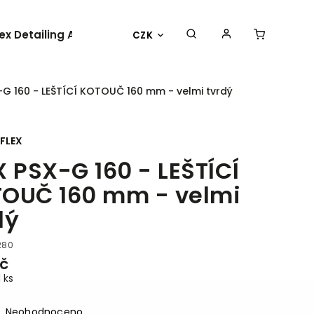
lex Detailing Academy 2025
BESTSELLER
OBLEČENÍ 
CZK
-G 160 - LEŠTÍCÍ KOTOUČ 160 mm - velmi tvrdý
FLEX
X PSX-G 160 - LEŠTÍCÍ
OUČ 160 mm - velmi
dý
280
č
1 ks
Neohodnoceno