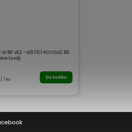
X-G 80 VE2 - LEŠTÍCÍ KOTOUČ 80
lmi tvrdý
m
Do košíku
/ 1 ks
acebook