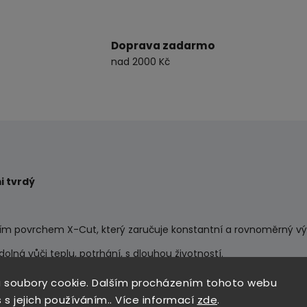
Doprava zadarmo
nad 2000 Kč
i tvrdý
ním povrchem X-Cut, který zaručuje konstantní a rovnoměrný vý
olná vůči teplu, potrhání, s dlouhou životností.
rančové kůry, prachových zrnek, térových skvrn, škrábanců a pt
 soubory cookie. Dalším procházením tohoto webu
 s jejich používáním.. Více informací
zde
.