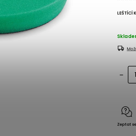
LEŠTÍCÍ
Sklad
Možn
Zeptat s