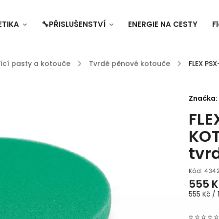
ETIKA
🔧PŘISLUŠENSTVÍ
ENERGIE NA CESTY
F
tící pasty a kotouče
/
Tvrdé pěnové kotouče
/
FLEX PSX
Značka:
FLE
KOT
tvr
Kód:
434
555 K
555 Kč / 