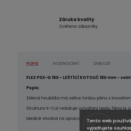
Záruka kvality
Ověřeno zákazníky
POPIS
HODNOCENÍ
DISKUZE
FLEX PSX-G 160 - LEŠTÍCÍ KOTOUČ 160 mm - velm
Popis:
Zelená houbička má velice tvrdou pěnu s inovativ
Struktura X-Cut redukuje vytváření tepla. Pěna je od
Ideálně vhodná na opracování vodních kapek, pome
Tento web používá
vyjadřujete souhlas