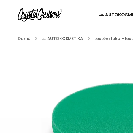
🚗 AUTOKOSM
Domů
/
🚗 AUTOKOSMETIKA
/
Leštění laku - leš