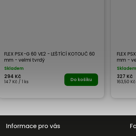
FLEX PSX-G 60 VE2 - LEŠTÍCÍ KOTOUČ 60
FLEX PS
mm - velmi tvrdý
mm - ve
Skladem
Sklade
294 Kč
327 Kč
Do košíku
147 Kč / 1 ks
163,50 Kč 
Informace pro vás
F