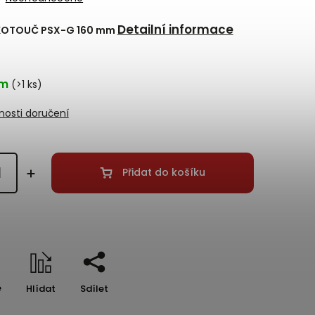
Detailní informace
 KOTOUČ PSX-G 160 mm
em
(>1 ks)
osti doručení
Přidat do košíku
e
Hlídat
Sdílet