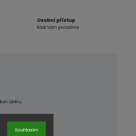
Osobní přístup
Rádi Vám poradíme
kon úběru.
ačího trusu .
Souhlasím