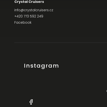
Crystal Cruisers
info
@
crystalcruisers.cz
+420 773 592 249
Facebook
Instagram
+420
Facebook
773