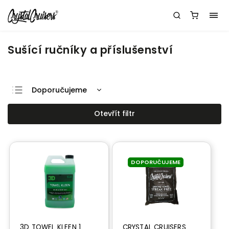
Sušící ručníky a příslušenství
Doporučujeme
Nejlevnější
Otevřít filtr
Nejdražší
Nejprodávanější
Abecedně
DOPORUČUJEME
3D TOWEL KLEEN 1
CRYSTAL CRUISERS