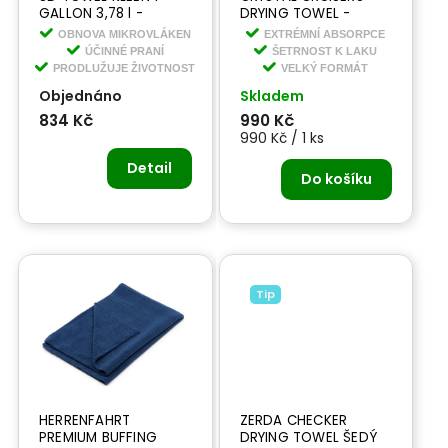
GALLON 3,78 l -
DRYING TOWEL -
tekuté mýdlo na
sušící ručník 1600 gsm
OBNOVA MIKROVLÁKEN
EXTRÉMNÍ ABSORPCE
praní
ÚČINNÉ PRANÍ
ŠETRNOST K LAKU
PRODLUŽUJE ŽIVOTNOST
VELKÝ FORMÁT
Objednáno
Skladem
834 Kč
990 Kč
990 Kč / 1 ks
Detail
Do košíku
Tip
HERRENFAHRT
ZERDA CHECKER
PREMIUM BUFFING
DRYING TOWEL ŠEDÝ