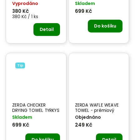
TOWEL-
950 gsm - hybridní,
Vyprodáno
Skladem
mikrovláknová utěrka
extra savý sušící
380 Kč
699 Kč
ručník
380 Kč / 1 ks
Do košíku
Detail
Tip
ZERDA CHECKER
ZERDA WAFLE WEAVE
DRYING TOWEL TYRKYS
TOWEL - prémiový
950 gsm - hybridní,
ručník na skla a okna
Skladem
Objednáno
extra savý sušící
699 Kč
249 Kč
ručník
Do košíku
Detail