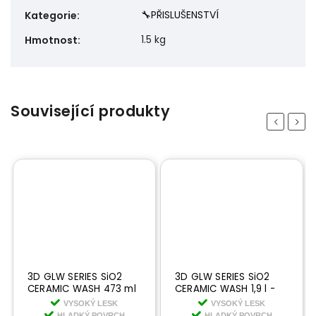
🔧PŘISLUŠENSTVÍ
Kategorie
:
1.5 kg
Hmotnost
:
Související produkty
Previous
Next
3D GLW SERIES SiO2
3D GLW SERIES SiO2
CERAMIC WASH 473 ml
CERAMIC WASH 1,9 l -
- keramický šampon s
keramický šampon s
VYSOKÝ LESK
VYSOKÝ LESK
křemíkem
křemíkem
HLADKÝ POVRCH
HLADKÝ POVRCH