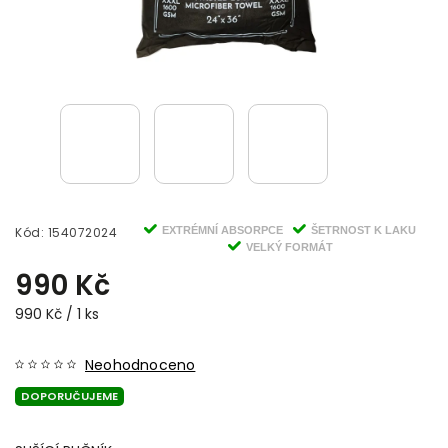
Kód:
154072024
EXTRÉMNÍ ABSORPCE
ŠETRNOST K LAKU
VELKÝ FORMÁT
990 Kč
990 Kč / 1 ks
Neohodnoceno
DOPORUČUJEME