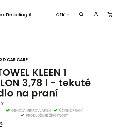
lex Detailing Academy 2025
BESTSELLER
OBLEČENÍ 
CZK
3D CAR CARE
TOWEL KLEEN 1
LON 3,78 l - tekuté
lo na praní
G01
OBNOVA MIKROVLÁKEN
ÚČINNÉ PRANÍ
PRODLUŽUJE ŽIVOTNOST
č