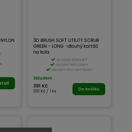
 NYLON
3D BRUSH SOFT UTILITY SCRUB
GREEN - LONG -dlouhý kartáč
na kola
R
DLOUHÁ RUKOJEŤ
ÍK
VHODNÝ PRO DISKY
VHODNÝ PRO OBYTŇÁKY
Skladem
etail
391 Kč
Do košíku
391 Kč / 1 ks