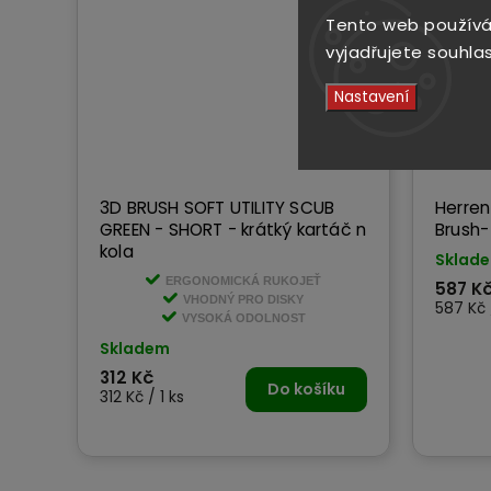
Tento web používá
vyjadřujete souhlas
Nastavení
3D BRUSH SOFT UTILITY SCUB
Herren
GREEN - SHORT - krátký kartáč n
Brush-
kola
Sklad
ERGONOMICKÁ RUKOJEŤ
587 K
VHODNÝ PRO DISKY
587 Kč 
VYSOKÁ ODOLNOST
Skladem
312 Kč
Do košíku
312 Kč / 1 ks