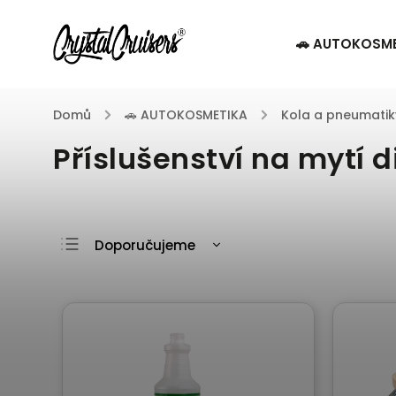
🚗 AUTOKOSM
Domů
/
🚗 AUTOKOSMETIKA
/
Kola a pneumatik
Příslušenství na mytí d
Doporučujeme
Nejlevnější
Nejdražší
Nejprodávanější
Abecedně