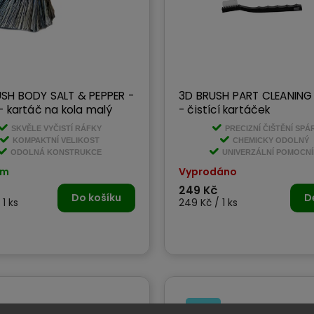
SH BODY SALT & PEPPER -
3D BRUSH PART CLEANING
- kartáč na kola malý
- čistící kartáček
SKVĚLE VYČISTÍ RÁFKY
PRECIZNÍ ČIŠTĚNÍ SPÁ
KOMPAKTNÍ VELIKOST
CHEMICKY ODOLNÝ
ODOLNÁ KONSTRUKCE
UNIVERZÁLNÍ POMOCN
em
Vyprodáno
249 Kč
Do košíku
D
 1 ks
249 Kč / 1 ks
Tip