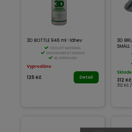
3D BOTTLE 946 ml -láhev
3D BRU
SMALL 
ODOLNÝ MATERIÁL
ERGONOMICKÝ DESIGN
3D APPROVED
Vyprodáno
Sklad
125 Kč
Detail
312 Kč
312 Kč /