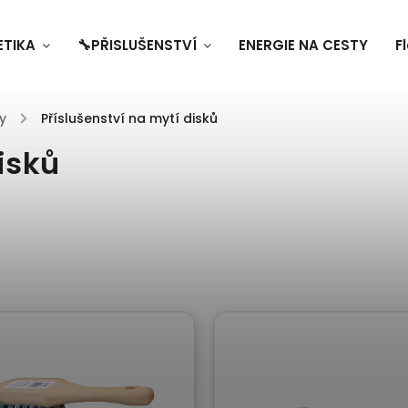
ETIKA
🔧PŘISLUŠENSTVÍ
ENERGIE NA CESTY
F
y
/
Příslušenství na mytí disků
isků