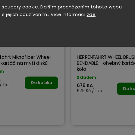
 soubory cookie. Dalším procházením tohoto webu
 s jejich používáním.. Více informací
zde
.
fahrt Microfiber Wheel
HERRENFAHRT WHEEL BRUS
 kartáč na mytí disků
BENDABLE - ohebný kartáč na
kola
em
Skladem
č
Do košíku
/ 1 ks
675 Kč
Do ko
675 Kč / 1 ks