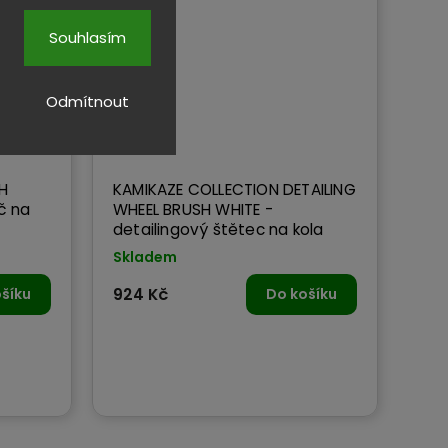
Souhlasím
Odmítnout
H
KAMIKAZE COLLECTION DETAILING
WHEEL BRUSH WHITE -
detailingový štětec na kola
Skladem
šíku
924 Kč
Do košíku