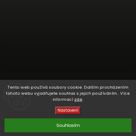
Tento web používá soubory cookie. Dalším procházením
tohoto webu vyjadřujete souhlas s jejich používáním.. Více
informací
zde
.
Sledovat na Instagramu
Nastavení
Copyright 2026
Crystal Cruisers
. Všechna práva
vyhrazena.
Souhlasím
Vytvořil
Shoptet
| Design
kashop.cz