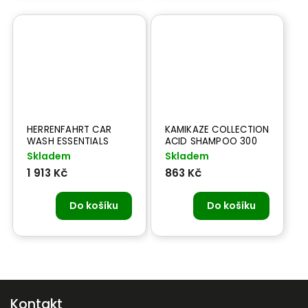
HERRENFAHRT CAR
KAMIKAZE COLLECTION
WASH ESSENTIALS
ACID SHAMPOO 300
GIFT BOX - mytí
ml
Skladem
Skladem
vozidla
1 913 Kč
863 Kč
Do košíku
Do košíku
Kontakt