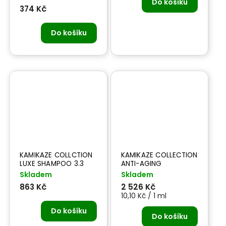
Do košíku
374 Kč
Do košíku
KAMIKAZE COLLCTION
KAMIKAZE COLLECTION
LUXE SHAMPOO 3.3
ANTI-AGING
300 ml - šampon
TREATMENT 250 ml -
Skladem
Skladem
šampon proti stárnutí
863 Kč
2 526 Kč
laku
10,10 Kč / 1 ml
Do košíku
Do košíku