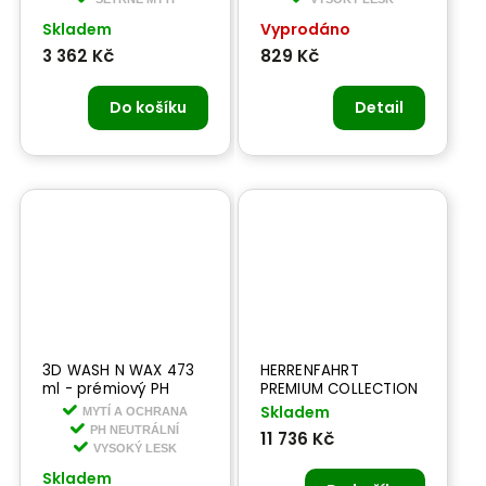
Skladem
Vyprodáno
3 362 Kč
829 Kč
Do košíku
Detail
3D WASH N WAX 473
HERRENFAHRT
ml - prémiový PH
PREMIUM COLLECTION
neutrální šampon s
- péče o lak
Skladem
MYTÍ A OCHRANA
voskem
PH NEUTRÁLNÍ
11 736 Kč
VYSOKÝ LESK
Skladem