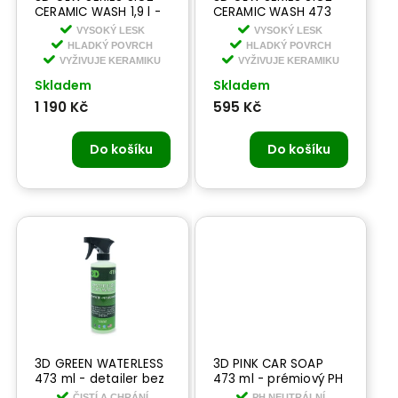
CERAMIC WASH 1,9 l -
CERAMIC WASH 473
keramický šampon s
ml - keramický
VYSOKÝ LESK
VYSOKÝ LESK
křemíkem
šampon s křemíkem
HLADKÝ POVRCH
HLADKÝ POVRCH
VYŽIVUJE KERAMIKU
VYŽIVUJE KERAMIKU
Skladem
Skladem
1 190 Kč
595 Kč
Do košíku
Do košíku
3D GREEN WATERLESS
3D PINK CAR SOAP
473 ml - detailer bez
473 ml - prémiový PH
obsahu vody
neutrální
ČISTÍ A CHRÁNÍ
PH NEUTRÁLNÍ