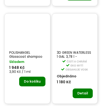
POLISHANGEL
3D GREEN WATERLESS
Glasscoat shampoo
1 GAL 3,78 l -
500 ml - šampon pro
prémiový detailer bez
Skladem
ČISTÍ A CHRÁNÍ
laky s keramickou
obsahu vody
EKO MYTÍ
1 948 Kč
nebo sealentovou
OBSAHUJE VOSK
3,90 Kč / 1 ml
ochranou
Objednáno
Do košíku
1 180 Kč
Detail