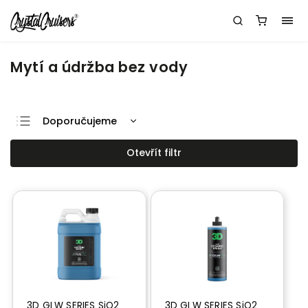
Mytí a údržba bez vody
Doporučujeme
Nejlevnější
Otevřít filtr
Nejdražší
Nejprodávanější
Abecedně
3D GLW SERIES SiO2
3D GLW SERIES SiO2