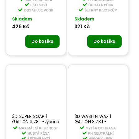
koncentrovaný
EKO MYTÍ
BOHATÁ PĚNA
šampon
OBSAHUJE VOSK
ŠETRNÝ K VOSKŮM
Skladem
Skladem
426 Kč
321 Kč
Do košíku
Do košíku
3D SUPER SOAP 1
3D WASH N WAX 1
GALLON 3,78 l -vysoce
GALLON 3,78 l -
koncentrovaný PH
prémiový PH neutrální
MAXIMÁLNÍ KLUZNOST
MYTÍ A OCHRANA
neutrální šampon
šampon s voskem
HUSTÁ PĚNA
PH NEUTRÁLNÍ
ŠETRNÉ MYTÍ
VYSOKÝ LESK