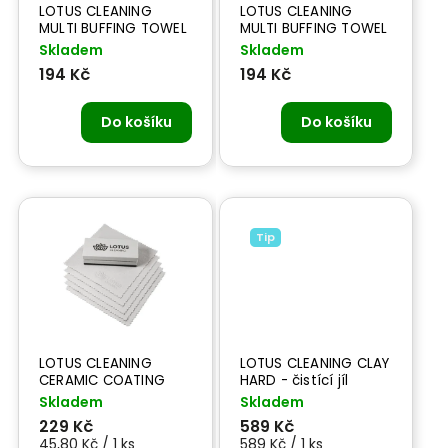
LOTUS CLEANING
LOTUS CLEANING
MULTI BUFFING TOWEL
MULTI BUFFING TOWEL
GRAY 400 gsm
PINK 550 gsm
Skladem
Skladem
194 Kč
194 Kč
Do košíku
Do košíku
Tip
LOTUS CLEANING
LOTUS CLEANING CLAY
CERAMIC COATING
HARD - čistící jíl
BLOCK WITH CLOTH -
Skladem
Skladem
aplikátor na nanášení
229 Kč
589 Kč
keramického povlaku
45,80 Kč / 1 ks
589 Kč / 1 ks