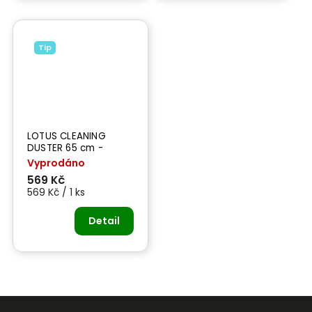
Tip
LOTUS CLEANING
DUSTER 65 cm -
prachovka 100%
Vyprodáno
bavlna
569 Kč
569 Kč / 1 ks
Detail