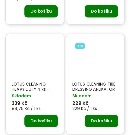
Do košíku
Do košíku
Tip
LOTUS CLEANING
LOTUS CLEANING TIRE
HEAVY DUTY 4 ks -
DRESSING APLIKATOR
mikrovláknové utěrky
- aplikátor na kola
Skladem
Skladem
339 Kč
229 Kč
84,75 Kč / 1 ks
229 Kč / 1 ks
Do košíku
Do košíku