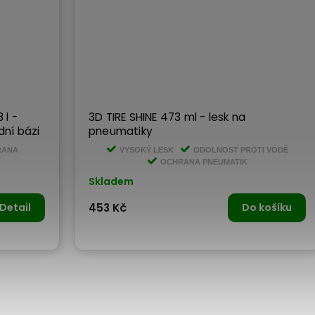
 l -
3D TIRE SHINE 473 ml - lesk na
dní bázi
pneumatiky
RANA
VYSOKÝ LESK
ODOLNOST PROTI VODĚ
OCHRANA PNEUMATIK
Skladem
Detail
453 Kč
Do košíku