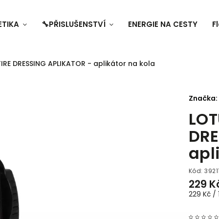
ETIKA
🔧PŘISLUŠENSTVÍ
ENERGIE NA CESTY
F
IRE DRESSING APLIKATOR - aplikátor na kola
Značka:
LOT
DRE
apl
Kód:
39211
229 K
229 Kč / 