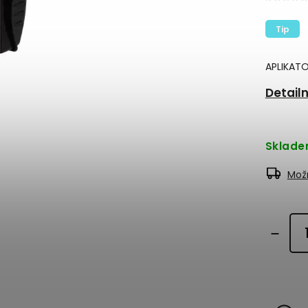
Tip
APLIKAT
Detail
Sklad
Možn