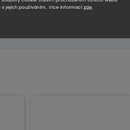
 jednoduchá, rychlá a ruce bez nečistot.
 s jejich používáním.. Více informací
zde
.