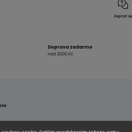
Zeptat s
Doprava zadarmo
nad 2000 Kč
ola
d nečistot a dokonale ošetří kola vašeho vozu.
 soubory cookie. Dalším procházením tohoto webu