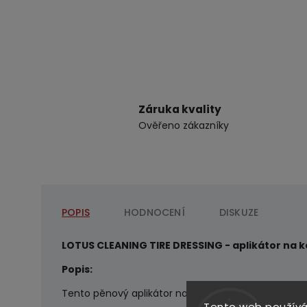
Záruka kvality
Ověřeno zákazníky
POPIS
HODNOCENÍ
DISKUZE
LOTUS CLEANING TIRE DRESSING - aplikátor na k
Popis:
Tento pěnový aplikátor na kola ochrání vaše ruce o
Tento web používá