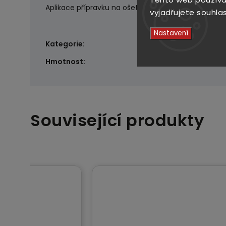
Aplikace přípravku na ošetření pneumatik tak bude
vyjadřujete souhlas
Nastavení
🚗 AUTOKOSMETIKA
Kategorie
:
0.15 kg
Hmotnost
:
Související produkty