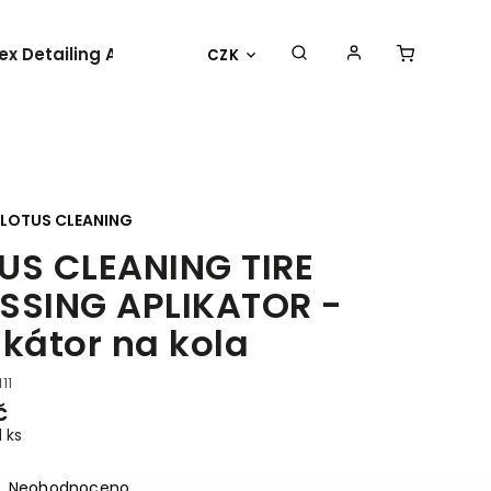
lex Detailing Academy 2025
BESTSELLER
OBLEČENÍ 
CZK
LOTUS CLEANING
US CLEANING TIRE
SSING APLIKATOR -
ikátor na kola
11
č
1 ks
Neohodnoceno