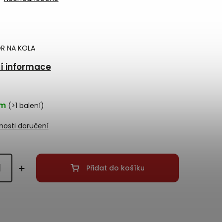
OR NA KOLA
ní informace
em
(>1 balení)
osti doručení
Přidat do košíku