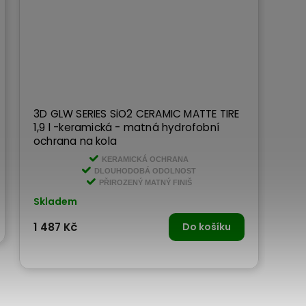
3D GLW SERIES SiO2 CERAMIC MATTE TIRE
1,9 l -keramická - matná hydrofobní
ochrana na kola
KERAMICKÁ OCHRANA
DLOUHODOBÁ ODOLNOST
PŘIROZENÝ MATNÝ FINIŠ
Skladem
1 487 Kč
Do košíku