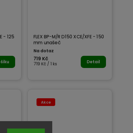
E - 125
FLEX BP-M/R D150 XCE/XFE - 150
mm unašeč
Na dotaz
719 Kč
šíku
Detail
719 Kč / 1 ks
Akce