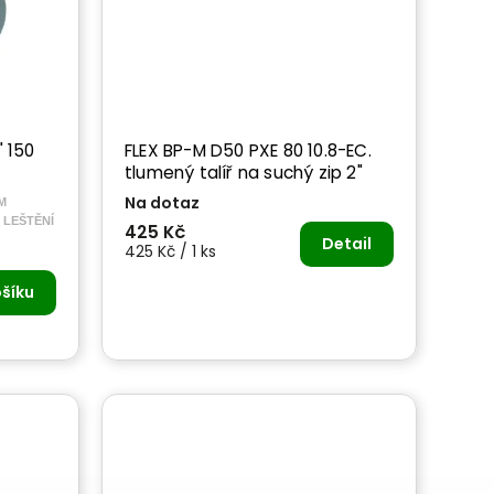
 150
FLEX BP-M D50 PXE 80 10.8-EC.
tlumený talíř na suchý zip 2"
Na dotaz
M
 LEŠTĚNÍ
425 Kč
Detail
425 Kč / 1 ks
šíku