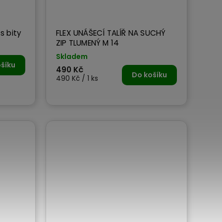
s bity
FLEX UNÁŠECÍ TALÍŘ NA SUCHÝ
ZIP TLUMENÝ M 14
Skladem
šíku
490 Kč
Do košíku
490 Kč / 1 ks