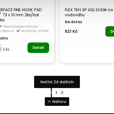
 FINE HOOK PAD
FLEX TKH SP ADL Držák na
" 73 x 10 mm 2ks/bal
vodováhu
žka
Na dotaz
PŘIZPŮSOBENÍ KŘIVKÁM
621 Kč
D
Í VIBRACE
BEZPEČNÉ LEŠTĚNÍ
náno
č
Detail
/ 2 ks
Načíst 24 dalších
1
3
Nahoru