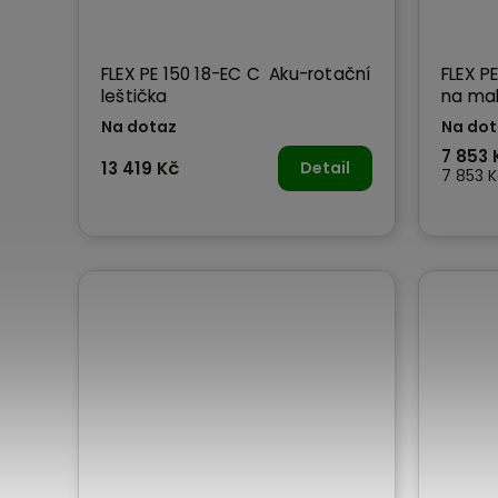
FLEX PE 150 18-EC C Aku-rotační
FLEX P
leštička
na mal
Na dotaz
Na dot
7 853 
13 419 Kč
Detail
7 853 Kč