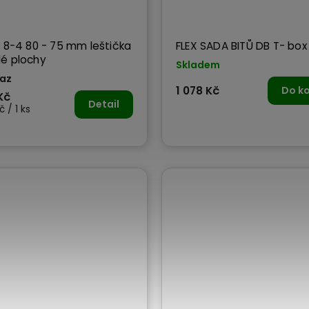
E 8-4 80 - 75 mm leštička
FLEX SADA BITŮ DB T- box 
é plochy
Skladem
az
1 078 Kč
Do ko
Kč
Detail
 / 1 ks