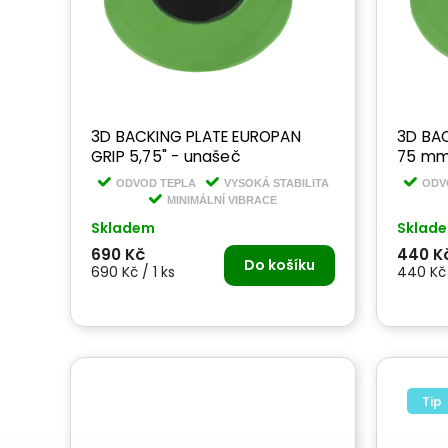
3D BACKING PLATE EUROPAN
3D BACKI
GRIP 5,75" - unašeč
75 mm
ODVOD TEPLA
VYSOKÁ STABILITA
ODV
MINIMÁLNÍ VIBRACE
Skladem
Sklad
690 Kč
440 K
Do košíku
690 Kč / 1 ks
440 Kč 
Tip