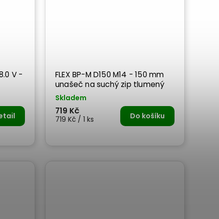
.0 V -
FLEX BP-M D150 M14 - 150 mm
unašeč na suchý zip tlumený
Skladem
719 Kč
etail
Do košíku
719 Kč / 1 ks