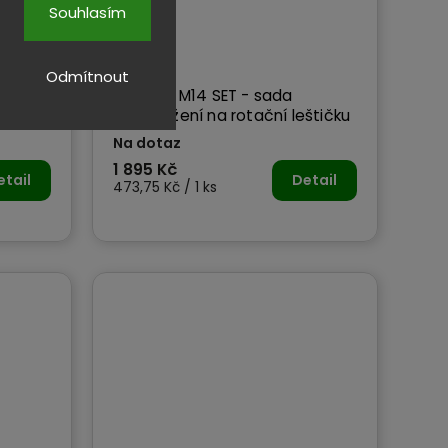
Souhlasím
Odmítnout
 aku
FLEX EXS M14 SET - sada
prodloužení na rotační leštičku
Na dotaz
1 895 Kč
etail
Detail
473,75 Kč / 1 ks