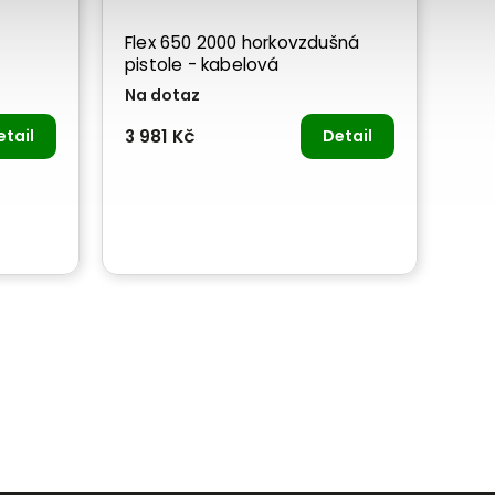
Flex 650 2000 horkovzdušná
pistole - kabelová
Na dotaz
etail
3 981 Kč
Detail