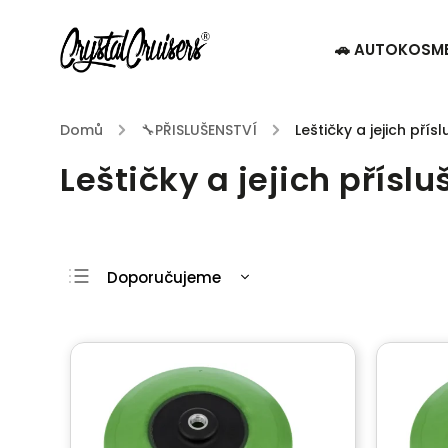
🚗 AUTOKOSM
Domů
/
🔧PŘISLUŠENSTVÍ
/
Leštičky a jejich přís
Leštičky a jejich příslu
Doporučujeme
Nejlevnější
Nejdražší
Nejprodávanější
Abecedně