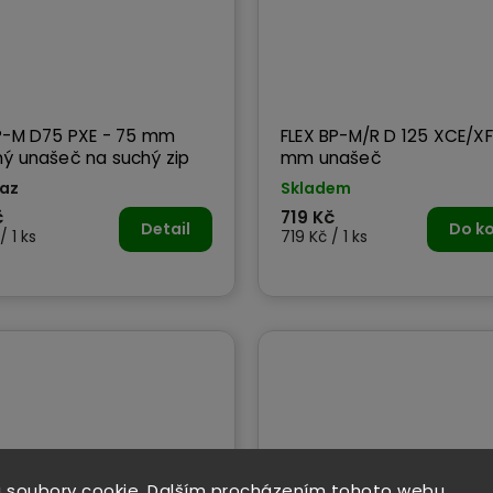
M D75 PXE - 75 mm
FLEX BP-M/R D 125 XCE/XF
ý unašeč na suchý zip
mm unašeč
az
Skladem
č
719 Kč
Detail
Do ko
/ 1 ks
719 Kč / 1 ks
 soubory cookie. Dalším procházením tohoto webu