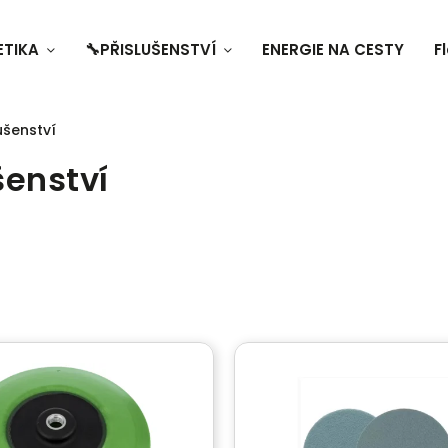
ETIKA
🔧PŘISLUŠENSTVÍ
ENERGIE NA CESTY
F
lušenství
šenství