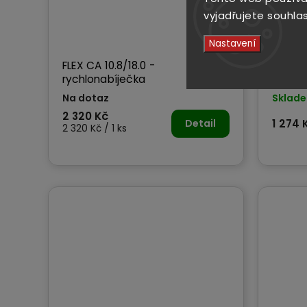
vyjadřujete souhlas
Nastavení
FLEX CA 10.8/18.0 -
FLEX D
rychlonabíječka
- 12 
Na dotaz
Sklad
2 320 Kč
Detail
1 274 
2 320 Kč / 1 ks