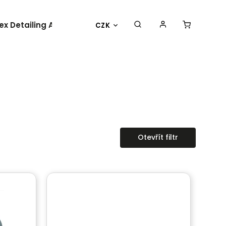
lex Detailing Academy 2025
BESTSELLER
OBLEČENÍ 
CZK
Otevřít filtr