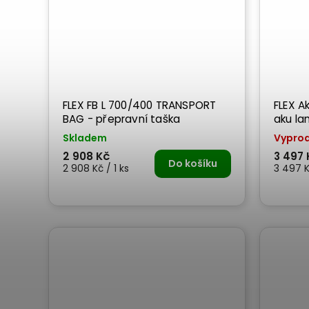
FLEX FB L 700/400 TRANSPORT
FLEX A
BAG - přepravní taška
aku l
Skladem
Vypro
2 908 Kč
3 497 
Do košíku
2 908 Kč / 1 ks
3 497 K