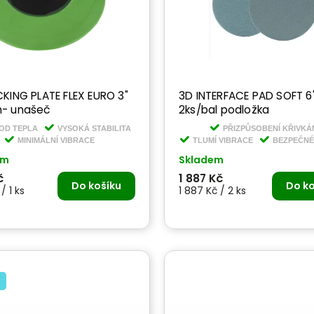
NG PLATE FLEX EURO 3"
3D INTERFACE PAD SOFT 6"
- unašeč
2ks/bal podložka
OD TEPLA
VYSOKÁ STABILITA
PŘIZPŮSOBENÍ KŘIVKÁ
MINIMÁLNÍ VIBRACE
TLUMÍ VIBRACE
BEZPEČNÉ
em
Skladem
č
1 887 Kč
Do košíku
Do ko
/ 1 ks
1 887 Kč / 2 ks