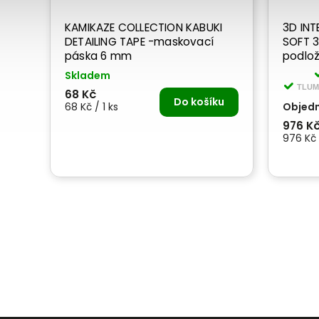
KAMIKAZE COLLECTION KABUKI
3D INTERFACE
DETAILING TAPE -maskovací
SOFT 3
páska 6 mm
podlo
Skladem
TLUM
68 Kč
Do košíku
68 Kč / 1 ks
Objed
976 K
976 Kč 