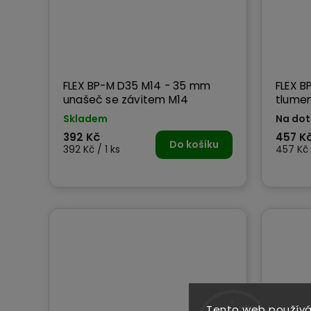
FLEX BP-M D35 M14 - 35 mm
FLEX BP-
unašeč se závitem M14
tlumen
Skladem
Na dot
392 Kč
457 K
Do košíku
392 Kč / 1 ks
457 Kč 
Tento web používá