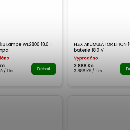
kku Lampe WL2800 18.0 -
FLEX AKUMULÁTOR LI-ION 18
ampa
baterie 18.0 V
dáno
Vyprodáno
Kč
3 888 Kč
Detail
D
č / 1 ks
3 888 Kč / 1 ks