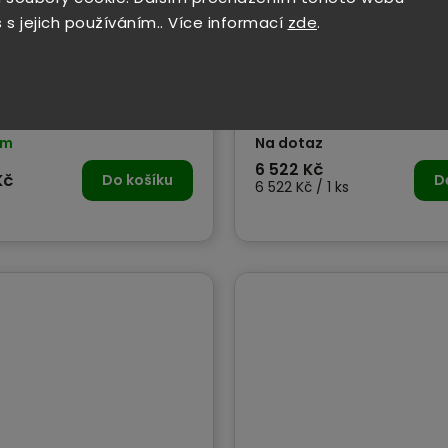
 s jejich používáním.. Více informací
zde
.
T-XF 12 RANDOM ORBITAL
FLEX DWL 2500 10.8/18.0 -
mm adapter
lampa
em
Na dotaz
6 522 Kč
Kč
Do košíku
D
6 522 Kč / 1 ks