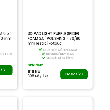
 5,5 "
3D PAD LIGHT PURPLE SPIDER
140 mm
FOAM 3,5" POLISHING - 70/90
mm leštící kotouč
EFEKTIVNÍ ČIŠTĚNÍ LAKU
OKÝ LESK
ROVNOMĚRNÝ TLAK
MINIMÁLNÍ PRÁŠENÍ
Skladem
šíku
616 Kč
Do košíku
308 Kč / 1 ks