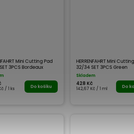
FAHRT Mini Cutting Pad
HERRENFAHRT Mini Cuttin
 SET 3PCS Bordeaux
32/34 SET 3PCS Green
em
Skladem
č
428 Kč
Do košíku
Do ko
č / 1 ks
142,67 Kč / 1 ml