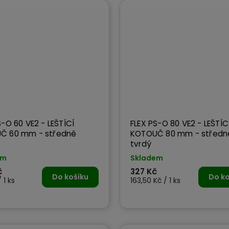
S-O 60 VE2 - LEŠTÍCÍ
FLEX PS-O 80 VE2 - LEŠTÍC
Č 60 mm - středně
KOTOUČ 80 mm - středn
tvrdý
em
Skladem
č
327 Kč
Do košíku
Do ko
 1 ks
163,50 Kč / 1 ks