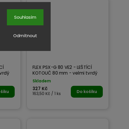
Souhlasím
Odmítnout
CÍ
FLEX PSX-G 80 VE2 - LEŠTÍCÍ
vrdý
KOTOUČ 80 mm - velmi tvrdý
Skladem
327 Kč
šíku
Do košíku
163,50 Kč / 1 ks