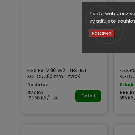
Tento web používá
vyjadřujete souhlas
Nastavení
FLEX PS-V 80 VE2 - LEŠTÍCÍ
FLEX P
KOTOUČ80 mm - tvrdý
Na dotaz
Sklad
327 Kč
555 K
Detail
163,50 Kč / 1 ks
555 Kč /