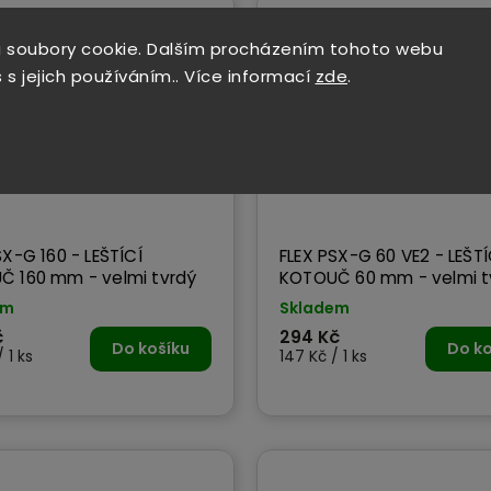
 soubory cookie. Dalším procházením tohoto webu
 s jejich používáním.. Více informací
zde
.
SX-G 160 - LEŠTÍCÍ
FLEX PSX-G 60 VE2 - LEŠTÍ
KOTOUČ 160 mm - velmi tvrdý
KOTOUČ 60 mm - velmi t
em
Skladem
č
294 Kč
Do košíku
Do ko
 1 ks
147 Kč / 1 ks