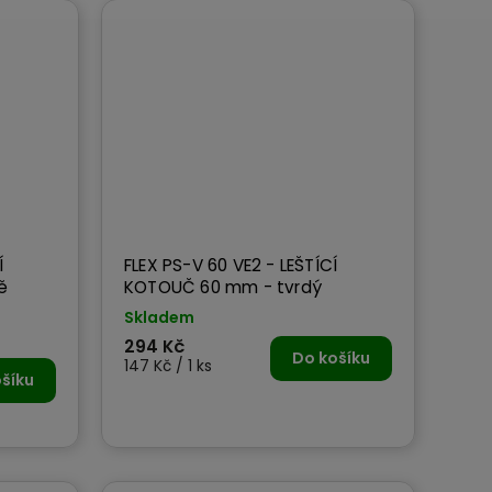
Í
FLEX PS-V 60 VE2 - LEŠTÍCÍ
ě
KOTOUČ 60 mm - tvrdý
Skladem
294 Kč
Do košíku
147 Kč / 1 ks
šíku