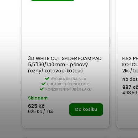
3D WHITE CUT SPIDER FOAM PAD
FLEX P
5,5"130/140 mm - pěnový
KOTOUČE - 140
řezný/ katovací kotouč
2ks/ b
Na dot
VYSOKÁ ŘEZNÁ SÍLA
CHLADICÍ TECHNOLOGIE
997 K
KONZISTENTNÍ ÚBĚR LAKU
498,50 
Skladem
625 Kč
Do košíku
625 Kč / 1 ks