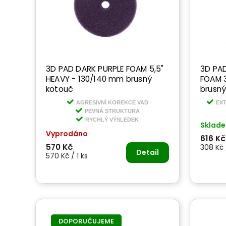
3D PAD DARK PURPLE FOAM 5,5"
3D PAD
HEAVY - 130/140 mm brusný
FOAM 3
kotouč
brusný
AGRESIVNÍ KOREKCE VAD
EXT
PEVNÁ STRUKTURA
RYCHLÝ VÝSLEDEK
Sklad
Vyprodáno
616 Kč
570 Kč
308 Kč 
Detail
570 Kč / 1 ks
DOPORUČUJEME