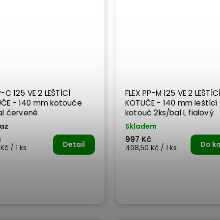
P-C 125 VE 2 LEŠTÍCÍ
FLEX PP-M 125 VE 2 LEŠTÍC
 mm kotouče
KOTUČE - 140 mm leštící
al červené
kotouč 2ks/bal L fialový
az
Skladem
č
997 Kč
Detail
Do ko
Kč / 1 ks
498,50 Kč / 1 ks