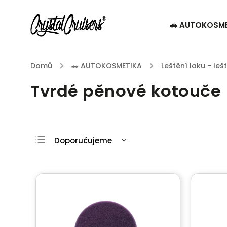
🚗 AUTOKOSM
Domů
/
🚗 AUTOKOSMETIKA
/
Leštění laku - leš
Tvrdé pěnové kotouče
Doporučujeme
Nejlevnější
Nejdražší
Nejprodávanější
Abecedně