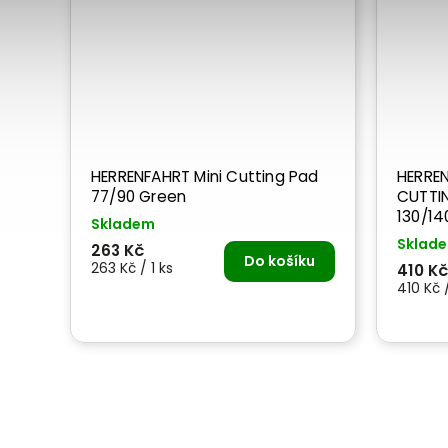
HERRENFAHRT Mini Cutting Pad
HERREN
77/90 Green
CUTTI
130/14
Skladem
Sklad
263 Kč
Do košíku
263 Kč / 1 ks
410 Kč
410 Kč /