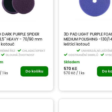
 DARK PURPLE SPIDER
3D PAD LIGHT PURPLE FOAM
,5" HEAVY - 70/90 mm
MEDIUM POLISHING -130/
 kotouč
leštící kotouč
RÉMNÍ ŘEZ
CHLADICÍ EFEKT
UNIVERZÁLNÍ LEŠTĚNÍ
DLOUHÁ ŽIVOTNOST
ODSTRANĚNÍ SWIRLŮ
VYS
em
Skladem
570 Kč
Do košíku
Do ko
/ 1 ks
570 Kč / 1 ks