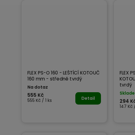
FLEX PS-O 160 - LEŠTÍCÍ KOTOUČ
FLEX P
160 mm - středně tvrdý
KOTOU
tvrdý
Na dotaz
Sklad
555 Kč
Detail
555 Kč / 1 ks
294 K
147 Kč /