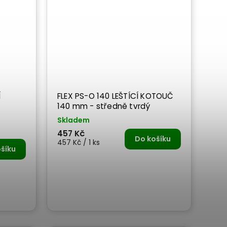
Í
FLEX PS-O 140 LEŠTÍCÍ KOTOUČ
140 mm - středně tvrdý
Skladem
457 Kč
Do košíku
457 Kč / 1 ks
šíku