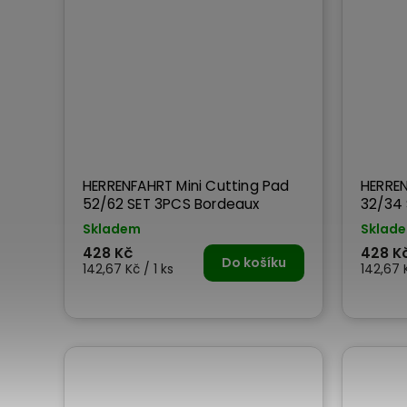
HERRENFAHRT Mini Cutting Pad
HERREN
52/62 SET 3PCS Bordeaux
32/34
Skladem
Sklad
428 Kč
428 K
Do košíku
142,67 Kč / 1 ks
142,67 K