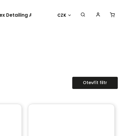
lex Detailing Academy 2025
BESTSELLER
OBLEČENÍ 
CZK
Otevřít filtr