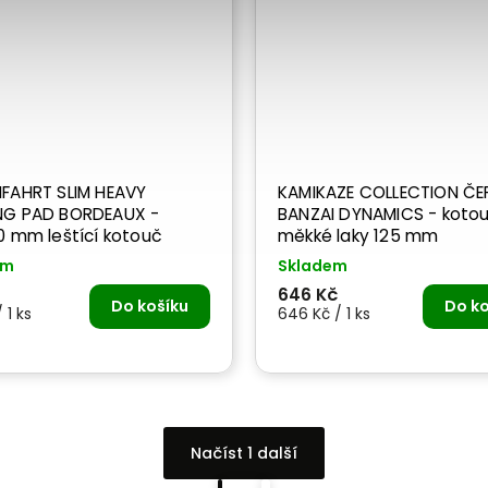
FAHRT SLIM HEAVY
KAMIKAZE COLLECTION ČE
NG PAD BORDEAUX -
BANZAI DYNAMICS - kotouč na
0 mm leštící kotouč
měkké laky 125 mm
em
Skladem
646 Kč
Do košíku
Do ko
 1 ks
646 Kč / 1 ks
Načíst 1 další