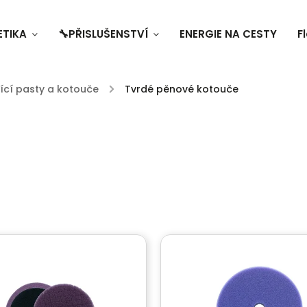
ETIKA
🔧PŘISLUŠENSTVÍ
ENERGIE NA CESTY
F
tící pasty a kotouče
/
Tvrdé pěnové kotouče