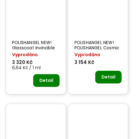
POLISHANGEL NEW!
POLISHANGEL NEW!
Glasscoat Invincible
POLISHANGEL Cosmic
Primer Spritz 500 ml -
Spritz 500 ml -
Vyprodáno
Vyprodáno
PÉČE O NÁROČNÝ LAK
OCHRANA LAKU
3 320 Kč
3 154 Kč
6,64 Kč / 1 ml
Detail
Detail