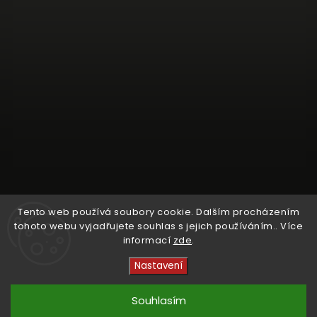
Tento web používá soubory cookie. Dalším procházením
tohoto webu vyjadřujete souhlas s jejich používáním.. Více
informací
zde
.
Sledovat na Instagramu
Nastavení
Copyright 2026
Crystal Cruisers
. Všechna práva
vyhrazena.
Souhlasím
Vytvořil
Shoptet
| Design
kashop.cz