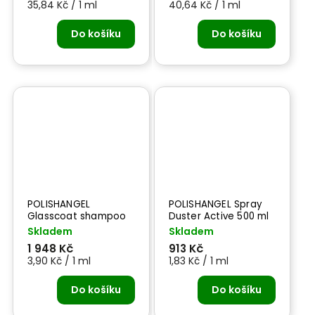
35,84 Kč / 1 ml
40,64 Kč / 1 ml
Do košíku
Do košíku
POLISHANGEL
POLISHANGEL Spray
Glasscoat shampoo
Duster Active 500 ml
500 ml - šampon pro
-odstraňovač skvrn
Skladem
Skladem
laky s keramickou
od tvrdé vody
1 948 Kč
913 Kč
nebo sealentovou
3,90 Kč / 1 ml
1,83 Kč / 1 ml
ochranou
Do košíku
Do košíku