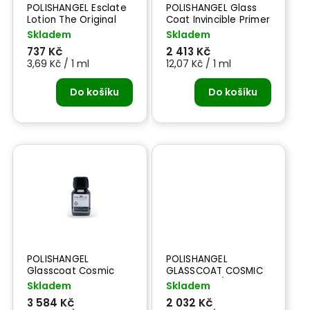
POLISHANGEL Esclate
POLISHANGEL Glass
Lotion The Original
Coat Invincible Primer
200 ml - leštěnka
200 ml -LESK LAKU
Skladem
Skladem
737 Kč
2 413 Kč
3,69 Kč / 1 ml
12,07 Kč / 1 ml
Do košíku
Do košíku
POLISHANGEL
POLISHANGEL
Glasscoat Cosmic
GLASSCOAT COSMIC
Diamond Coating 100
V2 - VYSOKÝ LESK
Skladem
Skladem
ml – ochrana laku
LAKU
3 584 Kč
2 032 Kč