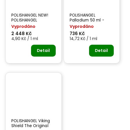
POLISHANGEL NEW!
POLISHANGEL
POLISHANGEL
Palladium 50 ml -
Supersport PTFE
LEŠTĚNKA NA KOV
Vyprodáno
Vyprodáno
Wheel Wax 500 ml -
2 448 Kč
736 Kč
ochrana na kola
4,90 Kč / 1 ml
14,72 Kč / 1 ml
Detail
Detail
POLISHANGEL Viking
Shield The Original