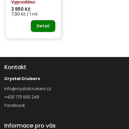
500 ml -OCHRANA
Vyprodáno
LAKU
3 950 Kč
7,90 Kč / 1 ml
Detail
Kontakt
Crystal Cruisers
info
@
crystalcruisers.cz
+420 773 592 249
Facebook
Informace pro vás