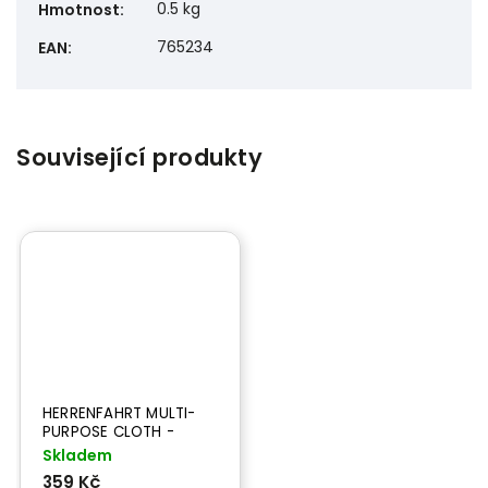
0.5 kg
Hmotnost
:
765234
EAN
:
Související produkty
HERRENFAHRT MULTI-
PURPOSE CLOTH -
univerzální utěrka
Skladem
359 Kč