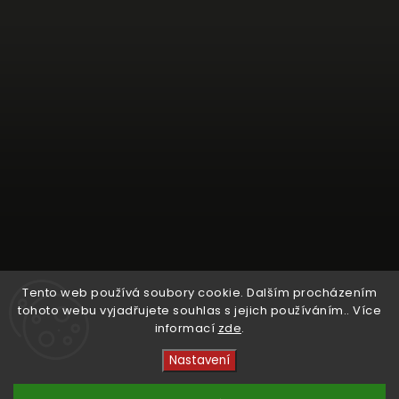
Tento web používá soubory cookie. Dalším procházením
tohoto webu vyjadřujete souhlas s jejich používáním.. Více
informací
zde
.
Sledovat na Instagramu
Nastavení
Copyright 2026
Crystal Cruisers
. Všechna práva