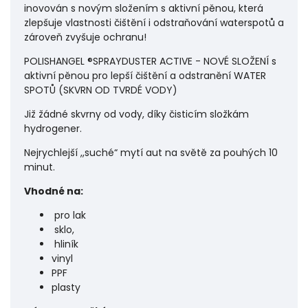
inovován s novým složením s aktivní pěnou, která
zlepšuje vlastnosti čištění i odstraňování waterspotů a
zároveň zvyšuje ochranu!
POLISHANGEL ®SPRAYDUSTER ACTIVE - NOVÉ SLOŽENÍ s
aktivní pěnou pro lepší čištění a odstranění WATER
SPOTŮ (SKVRN OD TVRDÉ VODY)
Již žádné skvrny od vody, díky čisticím složkám
hydrogener.
Nejrychlejší ,,suché“ mytí aut na světě za pouhých 10
minut.
Vhodné na:
pro lak
sklo,
hliník
vinyl
PPF
plasty