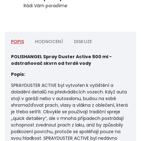
Rádi Vám poradíme
POPIS
HODNOCENÍ
DISKUZE
POLISHANGEL Spray Duster Active 500 ml -
odstraňovač skvrn od tvrdé vody
Popis:
SPRAYDUSTER ACTIVE byl vytvořen k vyčištění a
doladění detailů na předváděcích vozech. Když auta
stojí v garáži nebo v autosalonu, budou na sobě
shromažďovat prach, vlasy a vlákna z oblečení, která
je třeba setřít. Obvykle se používají tradiční spreje
,,quick detailery“, ale v mnoha případech postrádají
schopnost zvednout prach z laku, aniž by způsobily
poškození povrchu, protože se spoléhají pouze na
svou hladkost. SPRAYDUSTER ACTIVE byl nedávno