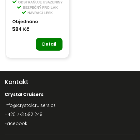
odstraňovač skvrn od
ODSTRAŇUJE USAZENINY
tvrdé vody
BEZPEČNÝ PRO LAK
NAVRACÍ LESK
Objednáno
584 Kč
Detail
Kontakt
Crystal Cruisers
info
@
crystalcruisers.cz
+420 773 592 249
Facebook