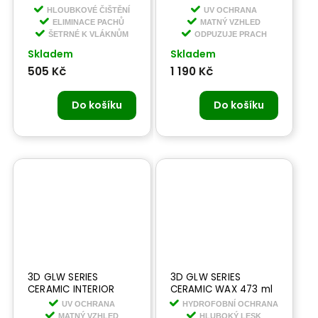
UPHOLSTERY WASH
DETAILER 1,9 l -
HLOUBKOVÉ ČIŠTĚNÍ
UV OCHRANA
473 ml - čistič na
keramický detailer do
ELIMINACE PACHŮ
MATNÝ VZHLED
koberce a čalounění
interiéru
ŠETRNÉ K VLÁKNŮM
ODPUZUJE PRACH
Skladem
Skladem
505 Kč
1 190 Kč
Do košíku
Do košíku
3D GLW SERIES
3D GLW SERIES
CERAMIC INTERIOR
CERAMIC WAX 473 ml
DETAILER 473 ml -
- keramický vosk s
UV OCHRANA
HYDROFOBNÍ OCHRANA
keramický detailer do
dlouhotrvající
MATNÝ VZHLED
HLUBOKÝ LESK