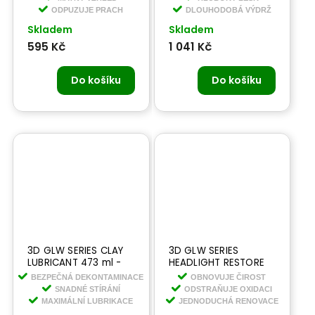
interiéru
hydrofobní ochranou
ODPUZUJE PRACH
DLOUHODOBÁ VÝDRŽ
Skladem
Skladem
595 Kč
1 041 Kč
Do košíku
Do košíku
3D GLW SERIES CLAY
3D GLW SERIES
LUBRICANT 473 ml -
HEADLIGHT RESTORE
lubrikant pro
236 ml -renovace
BEZPEČNÁ DEKONTAMINACE
OBNOVUJE ČIROST
dekonatminaci laku
světlometů
SNADNÉ STÍRÁNÍ
ODSTRAŇUJE OXIDACI
MAXIMÁLNÍ LUBRIKACE
JEDNODUCHÁ RENOVACE