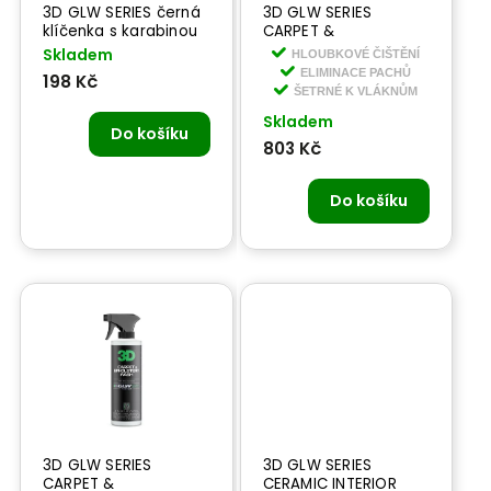
3D GLW SERIES černá
3D GLW SERIES
klíčenka s karabinou
CARPET &
UPHOLSTERY WASH 1,9
Skladem
HLOUBKOVÉ ČIŠTĚNÍ
l - čistič na koberce a
ELIMINACE PACHŮ
198 Kč
čalounění
ŠETRNÉ K VLÁKNŮM
Skladem
Do košíku
803 Kč
Do košíku
3D GLW SERIES
3D GLW SERIES
CARPET &
CERAMIC INTERIOR