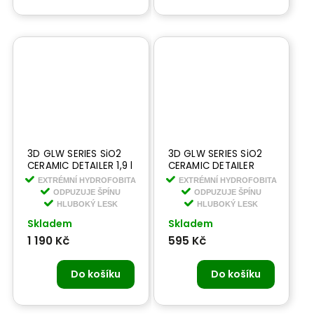
3D GLW SERIES SiO2
3D GLW SERIES SiO2
CERAMIC DETAILER 1,9 l
CERAMIC DETAILER
- keramický detailer s
473 ml - keramický
EXTRÉMNÍ HYDROFOBITA
EXTRÉMNÍ HYDROFOBITA
křemíkem
detailer s křemíkem
ODPUZUJE ŠPÍNU
ODPUZUJE ŠPÍNU
HLUBOKÝ LESK
HLUBOKÝ LESK
Skladem
Skladem
1 190 Kč
595 Kč
Do košíku
Do košíku