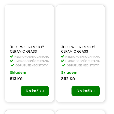
3D GLW SERIES SiO2
3D GLW SERIES SiO2
CERAMIC GLASS
CERAMIC GLASS
CLEANER 473 ml -
CLEANER 1, 9 l -
HYDROFOBNÍ OCHRANA
HYDROFOBNÍ OCHRANA
keramický čistič na
keramický čistič na
HYDROFOBNÍ OCHRANA
HYDROFOBNÍ OCHRANA
skla s hydrofobní
skla s hydrofobní
ODPUZUJE NEČISTOTY
ODPUZUJE NEČISTOTY
ochranou
ochranou
Skladem
Skladem
613 Kč
892 Kč
Do košíku
Do košíku