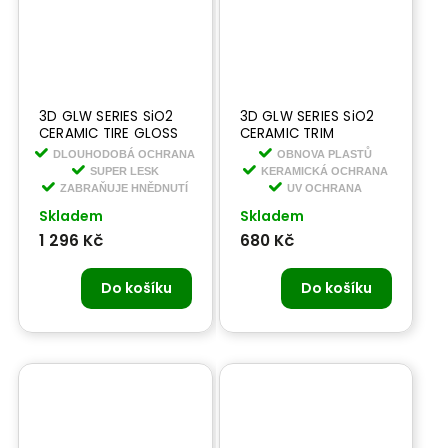
3D GLW SERIES SiO2
3D GLW SERIES SiO2
CERAMIC TIRE GLOSS
CERAMIC TRIM
1,9 l - keramický lesk
RESTORE 473ml -
DLOUHODOBÁ OCHRANA
OBNOVA PLASTŮ
na kola
keramický oživovač
SUPER LESK
KERAMICKÁ OCHRANA
plastů
ZABRAŇUJE HNĚDNUTÍ
UV OCHRANA
Skladem
Skladem
1 296 Kč
680 Kč
Do košíku
Do košíku