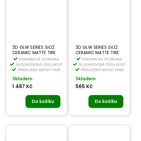
3D GLW SERIES SiO2
3D GLW SERIES SiO2
CERAMIC MATTE TIRE
CERAMIC MATTE TIRE
1,9 l -keramická -
473 ml - keramická -
KERAMICKÁ OCHRANA
KERAMICKÁ OCHRANA
matná hydrofobní
matná hydrofobní
DLOUHODOBÁ ODOLNOST
DLOUHODOBÁ ODOLNOST
ochrana na kola
ochrana na kola
PŘIROZENÝ MATNÝ FINIŠ
PŘIROZENÝ MATNÝ FINIŠ
Skladem
Skladem
1 487 Kč
565 Kč
Do košíku
Do košíku