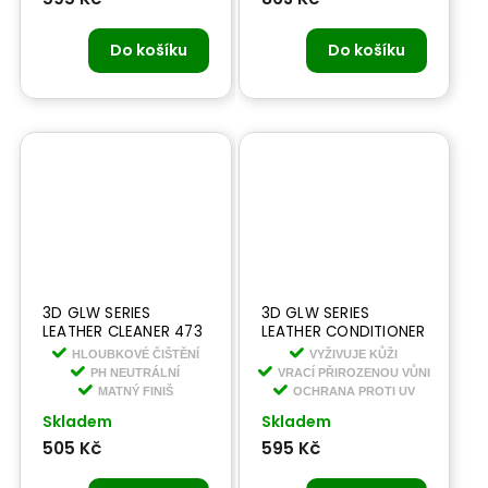
Do košíku
Do košíku
3D GLW SERIES
3D GLW SERIES
LEATHER CLEANER 473
LEATHER CONDITIONER
ml - čistič na kůži
473 ml - čistič na kůži
HLOUBKOVÉ ČIŠTĚNÍ
VYŽIVUJE KŮŽI
PH NEUTRÁLNÍ
VRACÍ PŘIROZENOU VŮNI
MATNÝ FINIŠ
OCHRANA PROTI UV
Skladem
Skladem
505 Kč
595 Kč