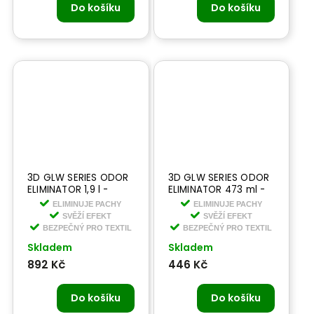
Do košíku
Do košíku
3D GLW SERIES ODOR
3D GLW SERIES ODOR
ELIMINATOR 1,9 l -
ELIMINATOR 473 ml -
eliminátor zápachu
eliminátor zápachu
ELIMINUJE PACHY
ELIMINUJE PACHY
SVĚŽÍ EFEKT
SVĚŽÍ EFEKT
BEZPEČNÝ PRO TEXTIL
BEZPEČNÝ PRO TEXTIL
Skladem
Skladem
892 Kč
446 Kč
Do košíku
Do košíku