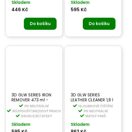
Skladem
Skladem
446 Kč
595 Kč
Do košíku
Do košíku
3D GLW SERIES IRON
3D GLW SERIES
REMOVER 473 ml -
LEATHER CLEANER 1,9 l
čistič na kola s
-čistič na kůži
PH NEUTRÁLNÍ
HLOUBKOVÉ ČIŠTĚNÍ
krvácejícím efektem
ROZPOUŠTÍ BRZDOVÝ PRACH
PH NEUTRÁLNÍ
KRVÁCEJÍCÍ EFEKT
MATNÝ FINIŠ
Skladem
Skladem
595 Kč
863 Kč