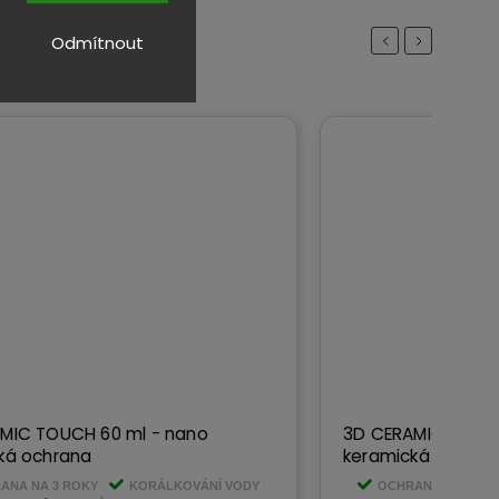
Previous
Next
Odmítnout
MIC TOUCH 60 ml - nano
3D CERAMIC COATI
ká ochrana
keramická ochran
ANA NA 3 ROKY
KORÁLKOVÁNÍ VODY
OCHRANA NA 3 RO