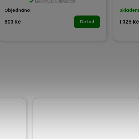
MAXIMÁLNÍ LUBRIKACE
Objednáno
Sklade
803 Kč
Detail
1 325 Kč