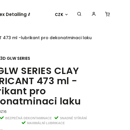
lex Detailing Academy 2025
BESTSELLER
OBLEČENÍ 
CZK
 473 ml -lubrikant pro dekonatminaci laku
3D GLW SERIES
GLW SERIES CLAY
RICANT 473 ml -
rikant pro
onatminaci laku
OZ16
BEZPEČNÁ DEKONTAMINACE
SNADNÉ STÍRÁNÍ
MAXIMÁLNÍ LUBRIKACE