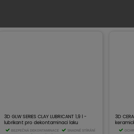
3D GLW SERIES CLAY LUBRICANT 1,9 l -
3D CERA
lubrikant pro dekontaminaci laku
keramic
BEZPEČNÁ DEKONTAMINACE
SNADNÉ STÍRÁNÍ
OCHR