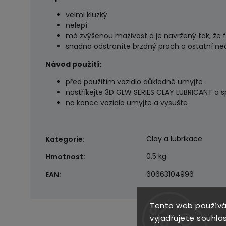
velmi kluzký
nelepí
má zvýšenou mazivost a je navržený tak, že 
snadno odstraníte brzdný prach a ostatní neči
Návod použití:
před použitím vozidlo důkladně umyjte
nastříkejte 3D GLW SERIES CLAY LUBRICANT a 
na konec vozidlo umyjte a vysušte
Clay a lubrikace
Kategorie
:
0.5 kg
Hmotnost
:
60663104996
EAN
:
Tento web používá
vyjadřujete souhlas