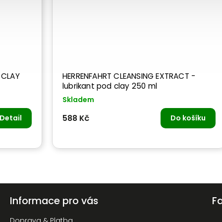
 CLAY
HERRENFAHRT CLEANSING EXTRACT -
lubrikant pod clay 250 ml
Skladem
Detail
588 Kč
Do košíku
Informace pro vás
F
Doprava & Platba