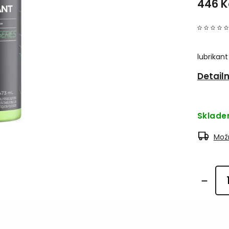
446 K
lubrikan
Detail
Sklad
Možn