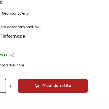
č
Neohodnoceno
t pro dekontaminaci laku
ní informace
em
(>1 ks)
osti doručení
Přidat do košíku