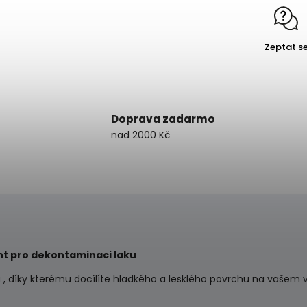
Zeptat s
Doprava zadarmo
nad 2000 Kč
ant pro dekontaminaci laku
 , díky kterému docílíte hladkého a lesklého povrchu na vašem v