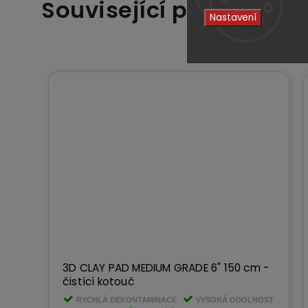
Související produkty
Nastavení
3D CLAY PAD MEDIUM GRADE 6" 150 cm -
čistící kotouč
A
RYCHLÁ DEKONTAMINACE
VYSOKÁ ODOLNOST