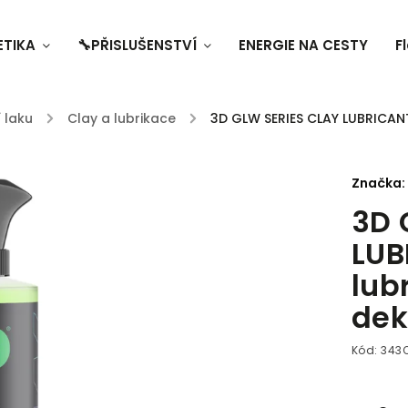
ETIKA
🔧PŘISLUŠENSTVÍ
ENERGIE NA CESTY
F
 laku
/
Clay a lubrikace
/
3D GLW SERIES CLAY LUBRICANT
Značka:
3D 
LUB
lub
dek
Kód:
343