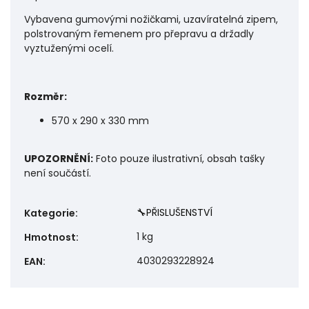
Vybavena gumovými nožičkami, uzavíratelná zipem,
polstrovaným řemenem pro přepravu a držadly
vyztuženými ocelí.
Rozměr:
570 x 290 x 330 mm
UPOZORNĚNÍ:
Foto pouze ilustrativní, obsah tašky
není součástí.
🔧PŘISLUŠENSTVÍ
Kategorie
:
1 kg
Hmotnost
:
4030293228924
EAN
: