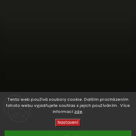
Tento web používá soubory cookie. Dalším procházením
tohoto webu vyjadřujete souhlas s jejich používáním.. Více
informací
zde
.
Sledovat na Instagramu
Nastavení
Copyright 2026
Crystal Cruisers
. Všechna práva
vyhrazena.