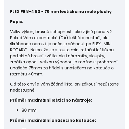
FLEX PE 8-4 80 - 75 mm leštička na malé plochy
Popis:
Velký výkon, brusné schopnosti jako z jiné planety?
Pokud Vám excentrická (DA) leštička nestačí, ale
škrábance nemizí, je načase sáhnout po FLEX ,,MINI
ROTARY". Nejen, že se s touto mini rotační leštičkou
perfektně brousí světla, ale i nárazníky, sloupky,
zrcátka apod. Velikou výhodou je možnost prohození
unašeče 75mm za hřídel s unašečem na kotouče o
rozměru 40mm.
Od této chvíle Vám žádná lišta, ani zákoutí nezůstane
nedostupné
Průměr maximální leštícího nástroje:
80 mm
Průměr maximální unášecího kotouče: