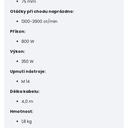
75 mm
Otáčky při chodu naprázdno:
1300-3900 ot/min
Příkon:
800 W
Výkon:
350 W
Upnutí nástroje:
M 14
Délka kabelu:
4,0 m
Hmotnost:
1,8 kg