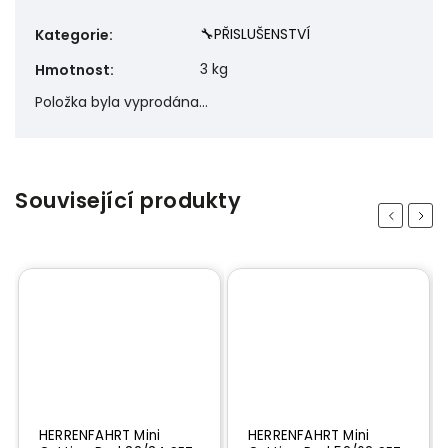
🔧PŘISLUŠENSTVÍ
Kategorie
:
3 kg
Hmotnost
:
Položka byla vyprodána…
Související produkty
Previous
Next
HERRENFAHRT Mini
HERRENFAHRT Mini