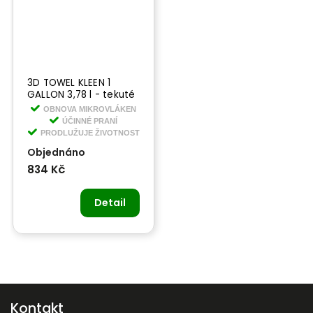
3D TOWEL KLEEN 1
GALLON 3,78 l - tekuté
mýdlo na praní
OBNOVA MIKROVLÁKEN
ÚČINNÉ PRANÍ
PRODLUŽUJE ŽIVOTNOST
Objednáno
834 Kč
Detail
Kontakt