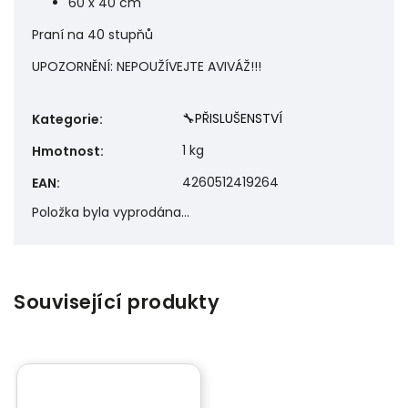
60 x 40 cm
Praní na 40 stupňů
UPOZORNĚNÍ: NEPOUŽÍVEJTE AVIVÁŽ!!!
🔧PŘISLUŠENSTVÍ
Kategorie
:
1 kg
Hmotnost
:
4260512419264
EAN
:
Položka byla vyprodána…
Související produkty