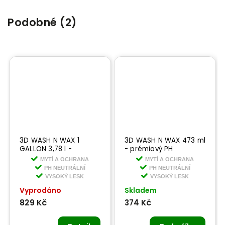
Podobné (2)
3D WASH N WAX 1
3D WASH N WAX 473 ml
GALLON 3,78 l -
- prémiový PH
prémiový PH neutrální
neutrální šampon s
MYTÍ A OCHRANA
MYTÍ A OCHRANA
šampon s voskem
voskem
PH NEUTRÁLNÍ
PH NEUTRÁLNÍ
VYSOKÝ LESK
VYSOKÝ LESK
Vyprodáno
Skladem
829 Kč
374 Kč