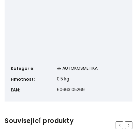
🚗 AUTOKOSMETIKA
Kategorie
:
0.5 kg
Hmotnost
:
60663105269
EAN
:
Související produkty
Previous
Next