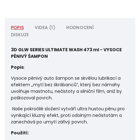
POPIS
VIDEA (1)
HODNOCENÍ
DISKUZE
3D GLW SERIES ULTIMATE WASH 473 ml - VYSOCE
PĚNIVÝ ŠAMPON
Popis
:
Vysoce pěnivý auto šampon se skvělou lubrikací a
efektem ,,mytí bez škrábanců“, který bez námahy
uvolňuje mastnotu, nečistoty a silniční film, aniž by
poškozoval povrch.
Naše pokročilé složení vytváří ultra hustou pěnu pro
vynikající kluzný efekt, proti odolným nečistotám a
zanechává po umytí zářivý povrch.
Použití: