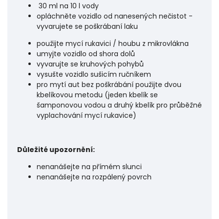
30 ml na 10 l vody
opláchněte vozidlo od nanesených nečistot -
vyvarujete se poškrábaní laku
použijte mycí rukavici / houbu z mikrovlákna
umyjte vozidlo od shora dolů
vyvarujte se kruhových pohybů
vysušte vozidlo sušicím ručníkem
pro mytí aut bez poškrábání použijte dvou
kbelíkovou metodu (jeden kbelík se
šamponovou vodou a druhý kbelík pro průběžné
vyplachování mycí rukavice)
Důležité upozornění:
nenanášejte na přímém slunci
nenanášejte na rozpálený povrch