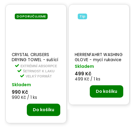
DOPORUČUJEME
Tip
CRYSTAL CRUISERS
HERRENFAHRT WASHING
DRYING TOWEL - sušící
GLOVE - mycí rukavice
ručník 1600 gsm
Skladem
EXTRÉMNÍ ABSORPCE
ŠETRNOST K LAKU
499 Kč
VELKÝ FORMÁT
499 Kč / 1 ks
Skladem
Do košíku
990 Kč
990 Kč / 1 ks
Do košíku