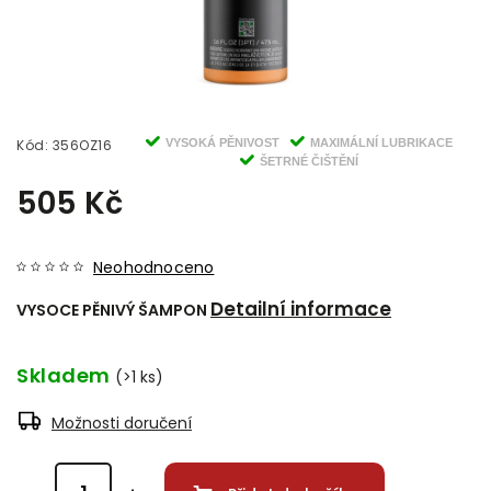
Kód:
356OZ16
VYSOKÁ PĚNIVOST
MAXIMÁLNÍ LUBRIKACE
ŠETRNÉ ČIŠTĚNÍ
505 Kč
Neohodnoceno
Detailní informace
VYSOCE PĚNIVÝ ŠAMPON
Skladem
(>1 ks)
Možnosti doručení