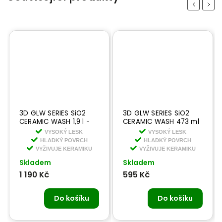
Previous
Next
3D GLW SERIES SiO2
3D GLW SERIES SiO2
CERAMIC WASH 1,9 l -
CERAMIC WASH 473 ml
keramický šampon s
- keramický šampon s
VYSOKÝ LESK
VYSOKÝ LESK
křemíkem
křemíkem
HLADKÝ POVRCH
HLADKÝ POVRCH
VYŽIVUJE KERAMIKU
VYŽIVUJE KERAMIKU
Skladem
Skladem
1 190 Kč
595 Kč
Do košíku
Do košíku