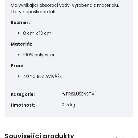
Má vynikající absorbci vody. Vyrobena z materiálu,
který nepoškrábe lak.
Rozměr:
8 cm x 13 cm
Materiál:
100% polyester
Praní :
40 °C BEZ AVIVÁŽE
🔧PŘISLUŠENSTVÍ
Kategorie
:
0.15 kg
Hmotnost
:
Související produkty