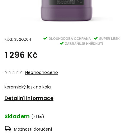
Kód:
352OZ64
DLOUHODOBÁ OCHRANA
SUPER LESK
ZABRAŇUJE HNĚDNUTÍ
1 296 Kč
Neohodnoceno
keramický lesk na kola
Detailní informace
Skladem
(>1 ks)
Možnosti doručení