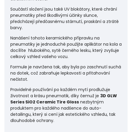
Součástí složení jsou také UV blokátory, které chrání
pneumatiky před škodlivými účinky slunce,
předcházejí předčasnému stárnutí, praskání a ztrátě
barvy.
Nanášení tohoto keramického přípravku na
pneumatiky je jednoduché použijte aplikátor na kola a
docílíte hlubokého, sytě černého lesku, který zvyšuje
celkový vzhled vašeho vozu.
Formule je navržena tak, aby byla po zaschnutí suchá
na dotek, což zabraňuje lepkavosti a přitahování
nečistot.
Pravidelné používání po každém mytí prodlužuje
životnost a krásu pneumatik, díky čemuž je
3D GLW
Series SiO2 Ceramic Tire Gloss
nezbytným
produktem pro každého nadšence do auto-
detailingu, který si cení jak estetického vzhledu, tak
dlouhodobé ochrany.