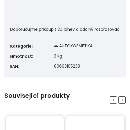
Doporučujme přikoupit 3D láhev a odolný rozprašovač
🚗 AUTOKOSMETIKA
Kategorie
:
2 kg
Hmotnost
:
60663105238
EAN
:
Související produkty
Previous
Next