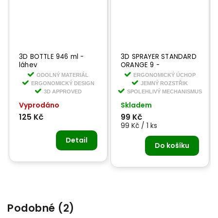
3D BOTTLE 946 ml -
3D SPRAYER STANDARD
láhev
ORANGE 9 -
rozprašovač ke 3D
ODOLNÝ MATERIÁL
ERGONOMICKÝ ÚCHOP
láhvi
ERGONOMICKÝ DESIGN
JEMNÝ ROZSTŘIK
3D APPROVED
SPOLEHLIVÝ MECHANISMUS
Vyprodáno
Skladem
125 Kč
99 Kč
99 Kč / 1 ks
Detail
Do košíku
Podobné (2)