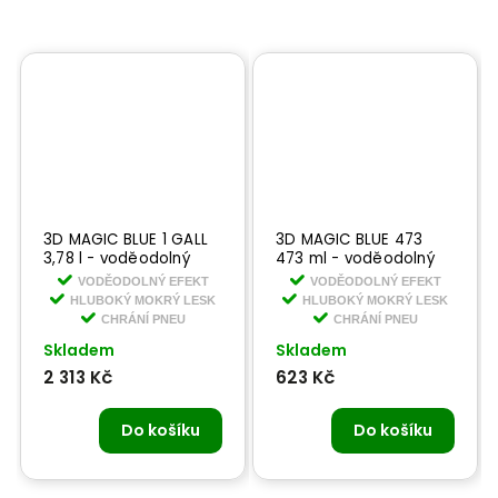
3D MAGIC BLUE 1 GALL
3D MAGIC BLUE 473
3,78 l - voděodolný
473 ml - voděodolný
lesk na pneumatiky
lesk na pneumatiky
VODĚODOLNÝ EFEKT
VODĚODOLNÝ EFEKT
HLUBOKÝ MOKRÝ LESK
HLUBOKÝ MOKRÝ LESK
CHRÁNÍ PNEU
CHRÁNÍ PNEU
Skladem
Skladem
2 313 Kč
623 Kč
Do košíku
Do košíku