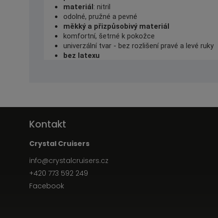
materiál
: nitril
odolné, pružné a pevné
měkký a přizpůsobivý materiál
komfortní, šetrné k pokožce
univerzální tvar - bez rozlišení pravé a levé ruky
bez latexu
Kontakt
Crystal Cruisers
info
@
crystalcruisers.cz
+420 773 592 249
Facebook