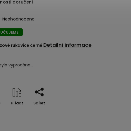
nosti doručení
Neohodnoceno
UČUJEME
Detailní informace
zové rukavice černé
byla vyprodána…
e
Hlídat
Sdílet