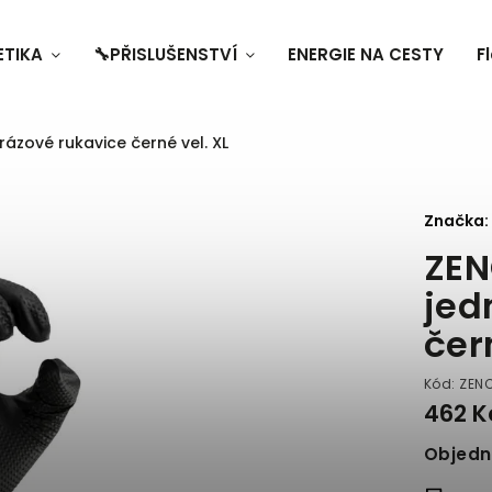
ETIKA
🔧PŘISLUŠENSTVÍ
ENERGIE NA CESTY
F
ázové rukavice černé vel. XL
Značka:
ZEN
jed
čer
Kód:
ZENC
462 K
Objed