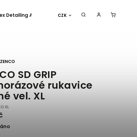
lex Detailing Academy 2025
BESTSELLER
OBLEČENÍ 
CZK
ZENCO
CO SD GRIP
norázové rukavice
né vel. XL
O XL
č
náno