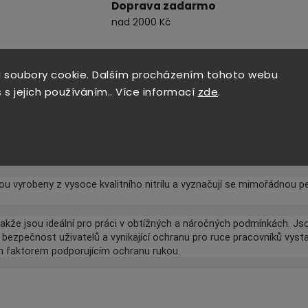
Doprava zadarmo
nad 2000 Kč
 soubory cookie. Dalším procházením tohoto webu
 s jejich používáním.. Více informací
zde
.
XL
sou vyrobeny z vysoce kvalitního nitrilu a vyznačují se mimořádnou 
 takže jsou ideální pro práci v obtížných a náročných podmínkách. Js
ťují bezpečnost uživatelů a vynikající ochranu pro ruce pracovníků 
m faktorem podporujícím ochranu rukou.