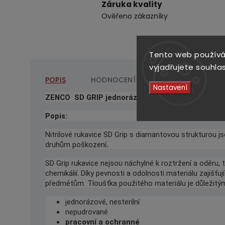
Záruka kvality
Ověřeno zákazníky
Tento web používá
vyjadřujete souhlas
POPIS
HODNOCENÍ
DISKUZE
Nastavení
ZENCO SD GRIP jednorázové rukavice černé vel. 
Popis:
Nitrilové rukavice SD Grip s diamantovou strukturou j
druhům poškození
.
SD Grip rukavice nejsou náchylné k roztržení a oděru,
chemikálií. Díky pevnosti a odolnosti materiálu zajiš
předmětům. Tloušťka použitého materiálu je důležitý
jednorázové, nesterilní
nepudrované
pracovní a ochranné