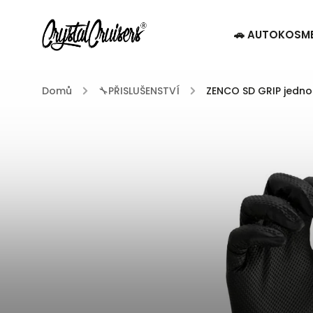
🚗 AUTOKOSM
Domů
/
🔧PŘISLUŠENSTVÍ
/
ZENCO SD GRIP jednor