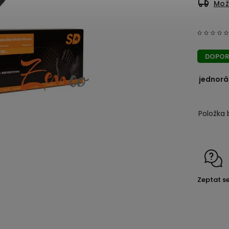
Mož
DOPOR
jednorá
Položka 
Zeptat s