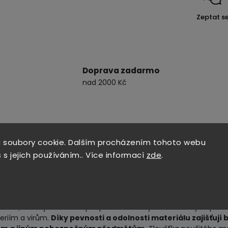
Zeptat s
Doprava zadarmo
nad 2000 Kč
 soubory cookie. Dalším procházením tohoto webu
 s jejich používáním.. Více informací
zde
.
EL: XL
oděru
, takže jsou ideální pro práci v obtížných a náročných po
teriím a virům.
Díky pevnosti a odolnosti materiálu zajišťují