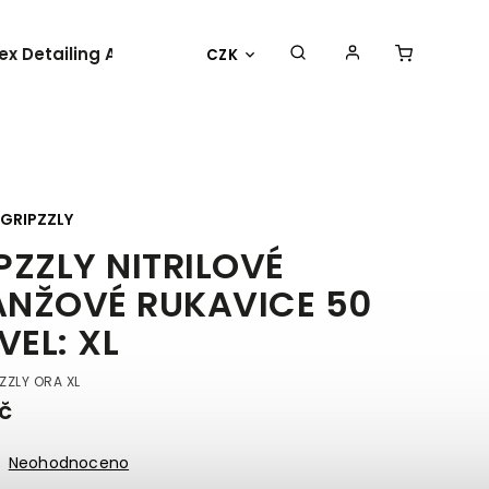
lex Detailing Academy 2025
BESTSELLER
OBLEČENÍ 
CZK
GRIPZZLY
PZZLY NITRILOVÉ
NŽOVÉ RUKAVICE 50
 VEL: XL
ZZLY ORA XL
č
Neohodnoceno