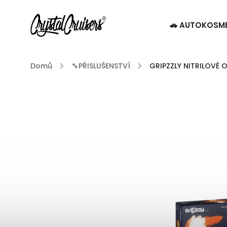
🚗 AUTOKOSM
Domů
/
🔧PŘISLUŠENSTVÍ
/
GRIPZZLY NITRILOVÉ O