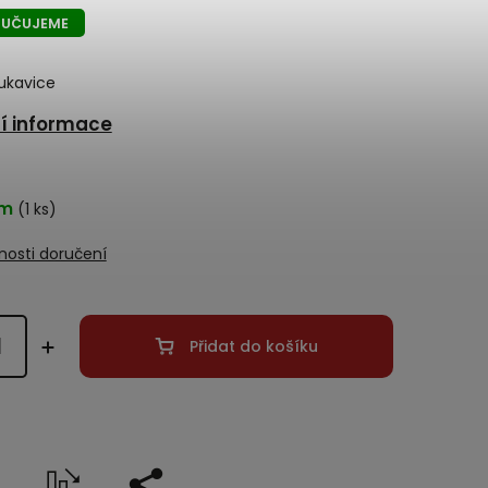
UČUJEME
rukavice
ní informace
em
(1 ks)
osti doručení
Přidat do košíku