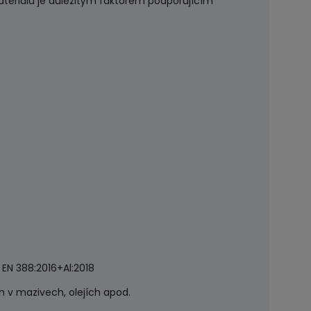
teriálu je důležitým faktorem podporujícím
, EN 388:2016+Al:2018
h v mazivech, olejích apod.