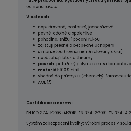
ruce pracovníků vystavených ostrým nástro
ochranu rukou.
Vlastnosti:
nepudrované, nesterilní, jednorázové
pevné, odolné a spolehlivé
pohodlné, snižují pocení rukou
zajišťují přesné a bezpečné uchopení
s manžetou (rovnoměrně rolovaný okraj)
neobsahují latex a thiramy
povrch:
potažený polymerem, s diamantovo
materiál:
100% nitril
vhodné do průmyslu (chemický, farmaceuti
AQL 1,5
Certifikace a normy:
EN ISO 374-l:2016+Al:2018, EN 374-2:2019, EN 374-4:2
Systém zabezpečení kvality: výrobní proces v soul