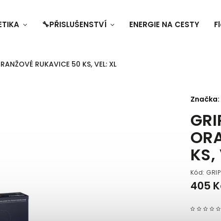
ETIKA
🔧PŘISLUŠENSTVÍ
ENERGIE NA CESTY
F
RANŽOVÉ RUKAVICE 50 KS, VEL: XL
Značka:
GRI
ORA
KS,
Kód:
GRIP
405 K