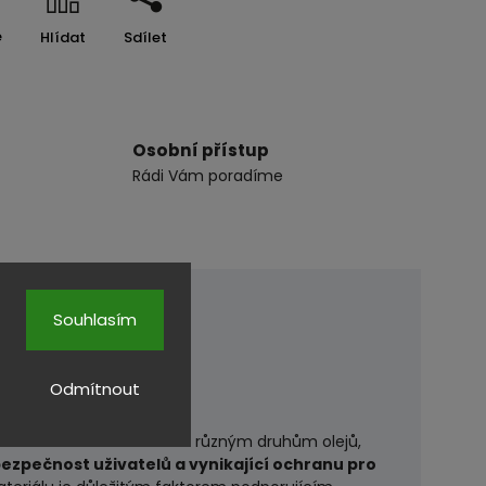
e
Hlídat
Sdílet
Osobní přístup
Rádi Vám poradíme
Souhlasím
Odmítnout
dmínkách. Jsou odolné vůči různým druhům olejů,
 bezpečnost uživatelů a vynikající ochranu pro