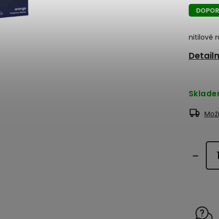
DOPOR
nitilové 
Detail
Sklad
Možn