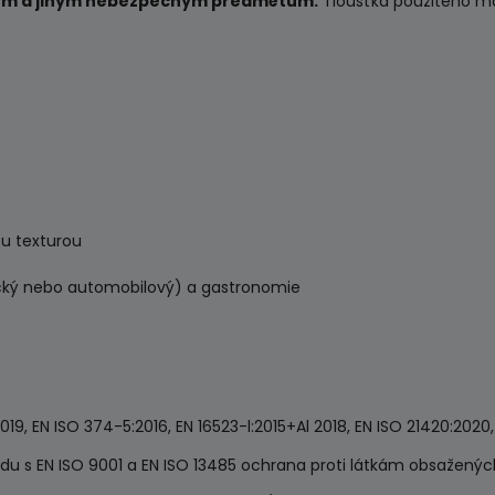
jům a jiným nebezpečným předmětům.
Tloušťka použitého ma
u texturou
cký nebo automobilový) a gastronomie
019, EN ISO 374-5:2016, EN 16523-l:2015+Al 2018, EN ISO 21420:2020
adu s EN ISO 9001 a EN ISO 13485 ochrana proti látkám obsaženýc