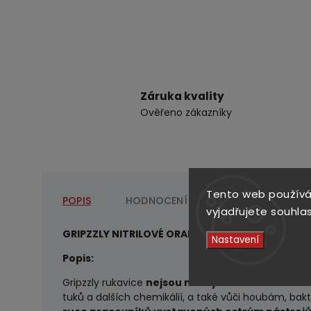
Záruka kvality
Ověřeno zákazníky
Tento web používá
POPIS
HODNOCENÍ
DISKUZE
vyjadřujete souhlas
GRIPZZLY NITRILOVÉ ORANŽOVÉ RUKAVICE 50 KS, V
Nastavení
Popis:
Gripzzly rukavice
nejsou náchylné k roztržení a 
tuků a dalších chemikálií, a také vůči houbám, bak