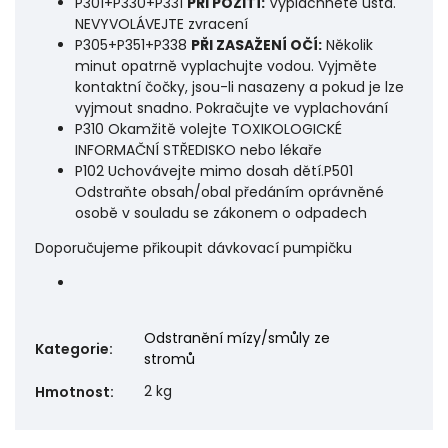
P301+P330+P331
PŘI POŽITÍ:
Vypláchněte ústa.
NEVYVOLÁVEJTE zvracení
P305+P351+P338
PŘI ZASAŽENÍ OČÍ:
Několik
minut opatrně vyplachujte vodou. Vyjměte
kontaktní čočky, jsou-li nasazeny a pokud je lze
vyjmout snadno. Pokračujte ve vyplachování
P310 Okamžitě volejte TOXIKOLOGICKÉ
INFORMAČNÍ STŘEDISKO nebo lékaře
P102 Uchovávejte mimo dosah dětí.P501
Odstraňte obsah/obal předáním oprávněné
osobě v souladu se zákonem o odpadech
Doporučujeme přikoupit dávkovací pumpičku
Odstranění mízy/smůly ze
Kategorie
:
stromů
2 kg
Hmotnost
: