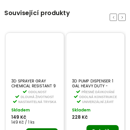
Související produkty
Previous
Next
3D SPRAYER GRAY
3D PUMP DISPENSER 1
CHEMICAL RESISTANT 9
GAL HEAVY DUTY -
- odolný rozprašovač
pumpička ke galonu
ODOLNOST
PŘESNÉ DÁVKOVÁNÍ
DLOUHÁ ŽIVOTNOST
ODOLNÁ KONSTRUKCE
NASTAVITELNÁ TRYSKA
UNIVERZÁLNÍ ZÁVIT
Skladem
Skladem
149 Kč
228 Kč
149 Kč / 1 ks