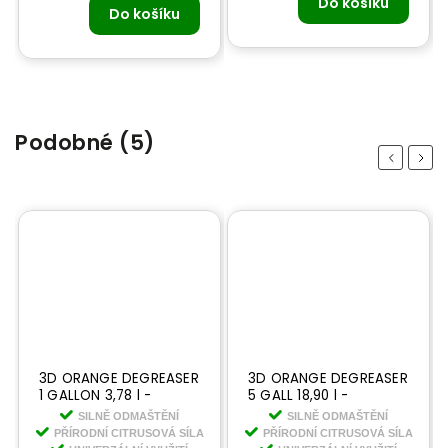
Do košíku
Do košíku
Podobné (5)
Previous
Next
3D ORANGE DEGREASER
3D ORANGE DEGREASER
1 GALLON 3,78 l -
5 GALL 18,90 l -
prémiový univerzální
prémiový univerzální
SILNĚ ODMAŠTĚNÍ
SILNĚ ODMAŠTĚNÍ
čistič
čistič
PŘÍRODNÍ CITRUSOVÁ SÍLA
PŘÍRODNÍ CITRUSOVÁ SÍLA