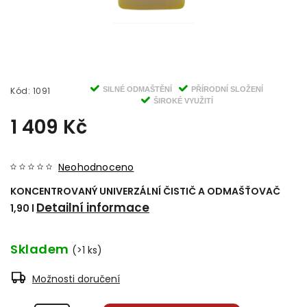
Kód:
1091
SILNÉ ODMAŠTĚNÍ
PŘÍRODNÍ SLOŽENÍ
ŠIROKÉ VYUŽITÍ
1 409 Kč
Neohodnoceno
KONCENTROVANÝ UNIVERZÁLNÍ ČISTIČ A ODMAŠŤOVAČ
Detailní informace
1,90 l
Skladem
(>1 ks)
Možnosti doručení