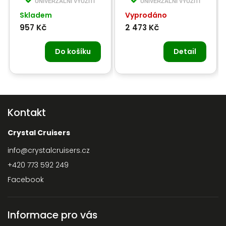
UNIVERZÁLNÍ VYUŽITÍ
UNIVERZÁLNÍ VYUŽITÍ
Skladem
Vyprodáno
957 Kč
2 473 Kč
Do košíku
Detail
Kontakt
Crystal Cruisers
info
@
crystalcruisers.cz
+420 773 592 249
Facebook
Informace pro vás