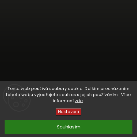
Tento web používá soubory cookie. Dalším procházením
tohoto webu vyjadřujete souhlas s jejich používáním.. Více
informací
zde
.
Sledovat na Instagramu
Nastavení
Copyright 2026
Crystal Cruisers
. Všechna práva
vyhrazena.
Souhlasím
Vytvořil
Shoptet
| Design
kashop.cz