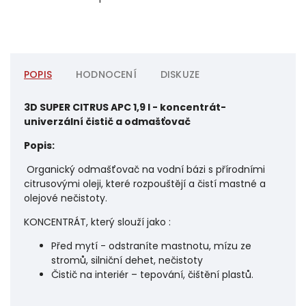
POPIS
HODNOCENÍ
DISKUZE
3D SUPER CITRUS APC 1,9 l - koncentrát-
univerzální čistič a odmašťovač
Popis:
Organický odmašťovač na vodní bázi s přírodními
citrusovými oleji, které rozpouštějí a čistí mastné a
olejové nečistoty.
KONCENTRÁT, který slouží jako :
Před mytí - odstraníte mastnotu, mízu ze
stromů, silniční dehet, nečistoty
Čistič na interiér – tepování, čištění plastů.