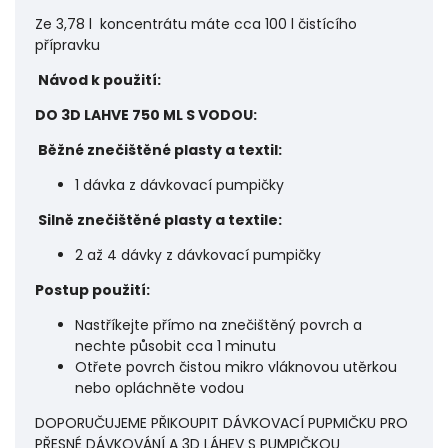
Ze 3,78 l koncentrátu máte cca 100 l čistícího
přípravku
Návod k použití:
DO 3D LAHVE 750 ML S VODOU:
Běžné znečištěné plasty a textil:
1 dávka z dávkovací pumpičky
Silně znečištěné plasty a textile:
2 až 4 dávky z dávkovací pumpičky
Postup použití:
Nastříkejte přímo na znečištěný povrch a
nechte působit cca 1 minutu
Otřete povrch čistou mikro vláknovou utěrkou
nebo opláchněte vodou
DOPORUČUJEME PŘIKOUPIT DÁVKOVACÍ PUPMIČKU PRO
PŘESNÉ DÁVKOVÁNÍ A 3D LÁHEV S PUMPIČKOU