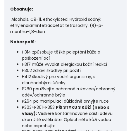
Obsahuje:
Alcohols, C9-11, ethoxylated; Hydroxid sodný;
ethylendiamintetraacetát tetrasodný; (R)-p-
mentha-1,8-dien
Nebezpečí:
H314 způsobuje těžké poleptání kůže a
poškození očí
H317 může vyvolat alergickou kožní reakci
H302 zdraví škodlivý při požití
H412 škodlivý pro vodní organismy, s
dlouhodobými účinky
P280 používejte ochranné rukavice/ochranný
oděv/ochranné brýle
P264 po manipulaci důkladně omyjte ruce
P303+P361+P353
PŘI STYKU S KŮŽÍ (nebo s
vlasy):
Veškeré kontaminované části oděvu
okamžitě svlékněte. Opláchněte kůži vodou
nebo osprchujte