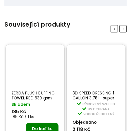
Související produkty
Previous
Next
ZERDA PLUSH BUFFING
3D SPEED DRESSING 1
TOWEL RED 530 gsm -
GALLON 3,78 l -super
extra jemná mikro
lesk na pneumatiky na
Skladem
PŘIROZENÝ VZHLED
vláknová utěrka
vodní bázi
UV OCHRANA
185 Kč
VODOU ŘEDITELNÝ
185 Kč / 1 ks
Objednáno
Do košíku
2 118 Kč