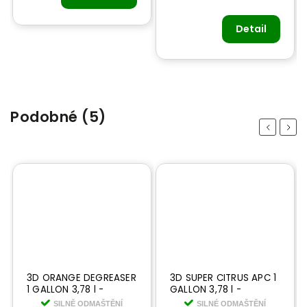
Detail
Podobné (5)
Previous
Next
3D ORANGE DEGREASER
3D SUPER CITRUS APC 1
1 GALLON 3,78 l -
GALLON 3,78 l -
prémiový univerzální
koncentrát-
SILNĚ ODMAŠTĚNÍ
SILNÉ ODMAŠTĚNÍ