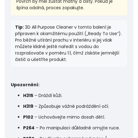
Povrch by měl zůstat matný a čistý. Pokud je
špína odolná, proces zopakujte.
Tip:
3D All Purpose Cleaner v tomto balení je
připraven k okamžitému použití („Ready To Use“).
Pro běžné utírání prachu v interiéru si jej však
můžete klidně ještě naředit s vodou do
rozprašovače v poměru 1:1, čímž získáte jemnější
čistič a ušetříte produkt.
Upozornění:
H315
– Dráždí kůži.
H319
– Způsobuje vážné podráždění očí.
P102
– Uchovávejte mimo dosah dětí.
P264
– Po manipulaci důkladně omyjte ruce.