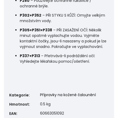
P280
– Používejte ochranné rukavice /
ochranné brýle.
P302+P352
– PŘI STYKU S KŮŽÍ: Omyjte velkým
množstvím vody.
P305+P351+P338
– PŘI ZASAŽENÍ OČÍ: Několik
minut opatrně vyplachujte vodou. Vyjměte
kontaktní čočky, jsou-li nasazeny a pokud je lze
vyjmout snadno. Pokračujte ve vyplachování.
P337+P313
– Přetrvává-li podráždění očí:
Vyhledejte lékařskou pomoc/ošetření.
Přípravky na kožené čalounění
Kategorie
:
0.5 kg
Hmotnost
:
60663051092
EAN
: