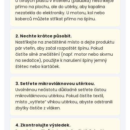
U tvrdých plastů v interiéru (palubka) nestříkejte
přímo na plochu, ale do utěrky, aby kapalina
nezatekla do elektroniky. U motoru, kol nebo
koberců můžete stříkat přímo na špínu.
2. Nechte krátce působit.
Nastříkejte na znečištěné místo a dejte produktu
pár vteřin, aby začal rozpoštět špínu. Pokud
čistíte silné znečištění (např. motor nebo skvrnu
na sedačce), použijte k narušení špíny jemný
štětec nebo kartáček.
3. Setřete mikrovláknovou utěrkou.
Uvolněnou nečistotu důkladně setřete čistou
mikrovláknovou utěrkou. Pokud čistíte textil,
místo „vytřete“ vlhkou utěrkou, abyste odstranili
zbytky čističe z vláken.
4. Zkontrolujte výsledek.