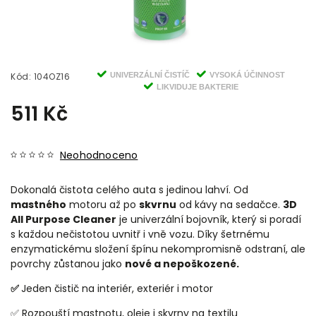
Kód:
104OZ16
UNIVERZÁLNÍ ČISTÍČ
VYSOKÁ ÚČINNOST
LIKVIDUJE BAKTERIE
511 Kč
Neohodnoceno
Dokonalá čistota celého auta s jedinou lahví. Od
mastného
motoru až po
skvrnu
od kávy na sedačce.
3D
All Purpose Cleaner
je univerzální bojovník, který si poradí
s každou nečistotou uvnitř i vně vozu. Díky šetrnému
enzymatickému složení špínu nekompromisně odstraní, ale
povrchy zůstanou jako
nové a nepoškozené.
✅
Jeden čistič na interiér, exteriér i motor
✅ Rozpouští mastnotu, oleje i skvrny na textilu