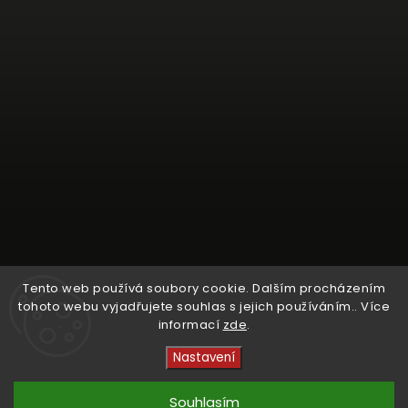
Tento web používá soubory cookie. Dalším procházením
tohoto webu vyjadřujete souhlas s jejich používáním.. Více
informací
zde
.
Sledovat na Instagramu
Nastavení
Copyright 2026
Crystal Cruisers
. Všechna práva
vyhrazena.
Souhlasím