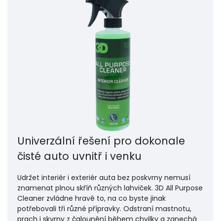
Univerzální řešení pro dokonale
čisté auto uvnitř i venku
Udržet interiér i exteriér auta bez poskvrny nemusí
znamenat plnou skříň různých lahviček. 3D All Purpose
Cleaner zvládne hravě to, na co byste jinak
potřebovali tři různé přípravky. Odstraní mastnotu,
prach i skvrny z čalounění během chvilky a zanechá