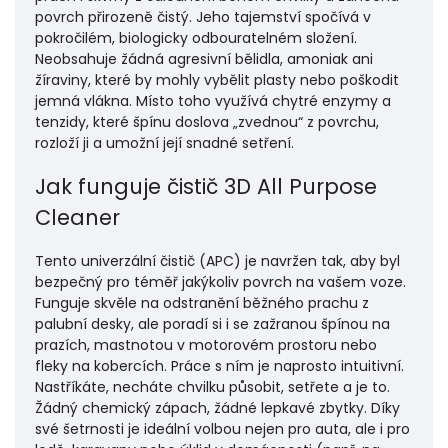
povrch přirozeně čistý. Jeho tajemství spočívá v
pokročilém, biologicky odbouratelném složení.
Neobsahuje žádná agresivní bělidla, amoniak ani
žíraviny, které by mohly vybělit plasty nebo poškodit
jemná vlákna. Místo toho využívá chytré enzymy a
tenzidy, které špínu doslova „zvednou“ z povrchu,
rozloží ji a umožní její snadné setření.
Jak funguje čistič 3D All Purpose
Cleaner
Tento univerzální čistič (APC) je navržen tak, aby byl
bezpečný pro téměř jakýkoliv povrch na vašem voze.
Funguje skvěle na odstranění běžného prachu z
palubní desky, ale poradí si i se zažranou špínou na
prazích, mastnotou v motorovém prostoru nebo
fleky na kobercích. Práce s ním je naprosto intuitivní.
Nastříkáte, necháte chvilku působit, setřete a je to.
Žádný chemický zápach, žádné lepkavé zbytky. Díky
své šetrnosti je ideální volbou nejen pro auta, ale i pro