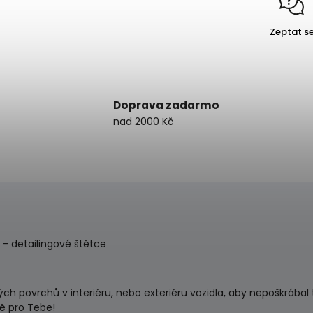
Zeptat s
Doprava zadarmo
nad 2000 Kč
t - detailingové štětce
ých povrchů v interiéru, nebo exteriéru vozidla, aby nepoškrábal t
vě pro Tebe!