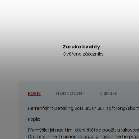
Záruka kvality
Ověřeno zákazníky
POPIS
HODNOCENÍ
DISKUZE
Herrenfahrt Detailing Soft Brush SET soft long/shor
Popis:
Přemýšlel jsi nad tím, který štětec použít u lakovan
Cruisers jsme Ti usnadnili práci a našli jsme ho prá