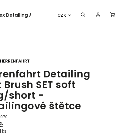
lex Detailing Academy 2025
BESTSELLER
OBLEČENÍ 
CZK
HERRENFAHRT
renfahrt Detailing
t Brush SET soft
g/short -
ailingové štětce
2070
č
1 ks