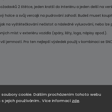
ožadavků 2 štětce, jeden kratší do Interiéru a jeden delší na ven
vý holce a svůj vercajk na pudrování zahodí. Budeš muset koupit 
e jak na vyštětečkování nečistot a následné vyluxování, nebo lze p
ch míst v exteriéru vozidla (spáry, lišty, loga, nápisy apod.).
e vší jemností. Pro ten nejlepší výsledek použij v kombinaci se 
 soubory cookie. Dalším procházením tohoto webu
 s jejich používáním.. Více informací
zde
.