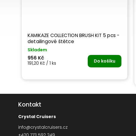
KAMIKAZE COLLECTION BRUSH KIT 5 pcs -
detailingové štětce
Skladem
956 Kč
Do košíku
191,20 Kč / 1 ks
Kontakt
Crystal Cruisers
info
@
crystalcruisers.cz
+420 773 592 249