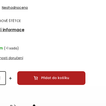
Neohodnoceno
NGOVÉ ŠTĚTCE
ní informace
em
(>1 sada)
osti doručení
Přidat do košíku