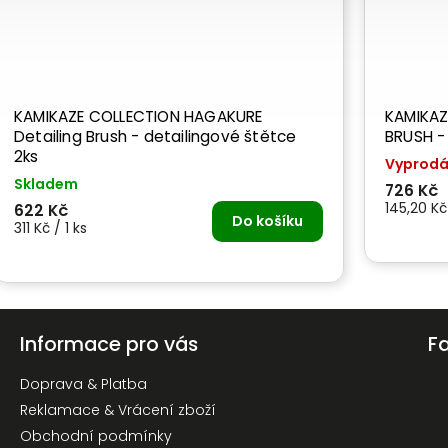
KAMIKAZE COLLECTION HAGAKURE
KAMIKAZ
Detailing Brush - detailingové štětce
BRUSH - 
2ks
Vyprod
Skladem
726 Kč
145,20 Kč 
622 Kč
Do košíku
311 Kč / 1 ks
Informace pro vás
F
Doprava & Platba
Reklamace & Vrácení zboží
Obchodní podmínky