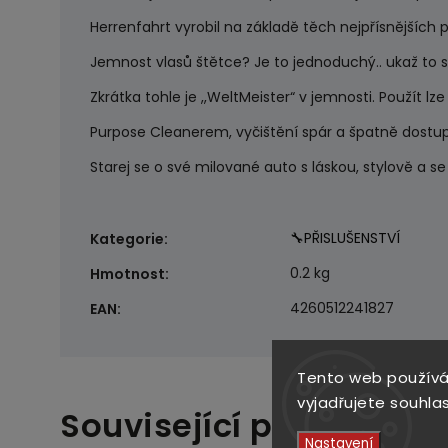
Herrenfahrt vyrobil na základě těch nejpřísnějších p
Jemnost vlasů štětce? Je to jednoduchý.. ukaž to s
Zkrátka tohle je ,,WeltMeister“ v jemnosti. Použít lz
Purpose Cleanerem, vyčištění spár a špatně dostupný
Starej se o své milované auto s láskou, stylově a s
🔧PŘISLUŠENSTVÍ
Kategorie
:
0.2 kg
Hmotnost
:
4260512241827
EAN
:
Tento web používá
vyjadřujete souhlas
Související produkty
Nastavení