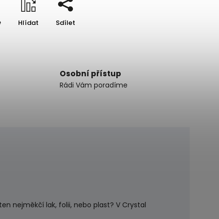
e
Hlídat
Sdílet
Osobní přístup
Rádi Vám poradíme
en nejměkčí lak, folii, nebo plast? V Crystal