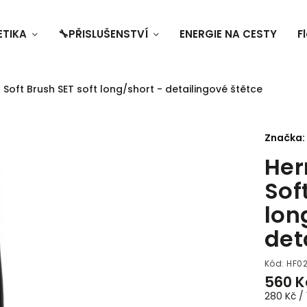
ETIKA
🔧PŘISLUŠENSTVÍ
ENERGIE NA CESTY
F
 Soft Brush SET soft long/short - detailingové štětce
Značka:
Her
Sof
lon
det
Kód:
HF0
560 K
280 Kč / 