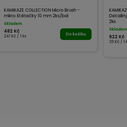
KAMIKAZE COLLECTION Micro Brush -
KAMIKAZ
mikro štětečky 10 mm 2ks/bal
Detailin
2ks
Skladem
Sklade
482 Kč
Do košíku
241 Kč / 1 ks
622 Kč
311 Kč / 1 