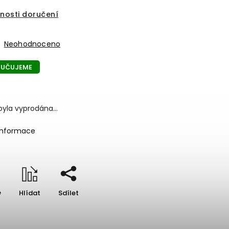
nosti doručení
Neohodnoceno
UČUJEME
byla vyprodána…
 informace
e
Hlídat
Sdílet