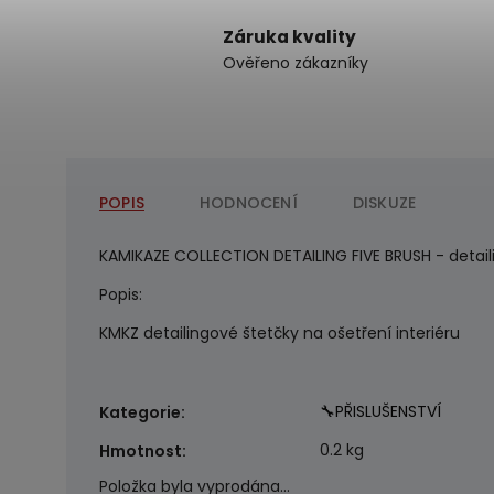
Záruka kvality
Ověřeno zákazníky
POPIS
HODNOCENÍ
DISKUZE
KAMIKAZE COLLECTION DETAILING FIVE BRUSH - detail
Popis:
KMKZ detailingové štetčky na ošetření interiéru
🔧PŘISLUŠENSTVÍ
Kategorie
:
0.2 kg
Hmotnost
:
Položka byla vyprodána…