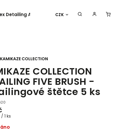
lex Detailing Academy 2025
BESTSELLER
OBLEČENÍ 
CZK
KAMIKAZE COLLECTION
IKAZE COLLECTION
AILING FIVE BRUSH -
ailingové štětce 5 ks
620
č
/ 1 ks
dáno