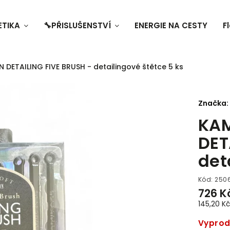
ETIKA
🔧PŘISLUŠENSTVÍ
ENERGIE NA CESTY
F
DETAILING FIVE BRUSH - detailingové štětce 5 ks
Značka:
KAM
DET
det
Kód:
250
726 K
145,20 Kč 
Vypro