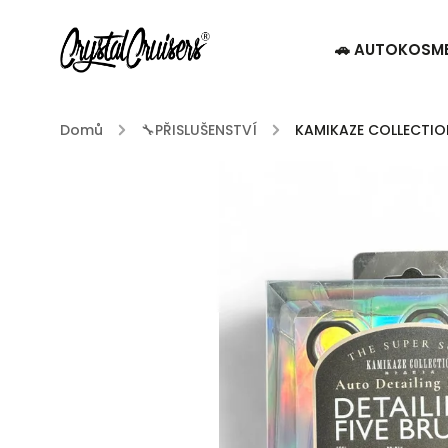
🚗 AUTOKOSM
Domů
/
🔧PŘISLUŠENSTVÍ
/
KAMIKAZE COLLECTION 