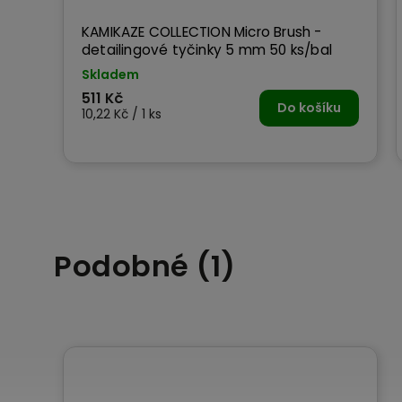
KAMIKAZE COLLECTION Micro Brush -
l
detailingové tyčinky 5 mm 50 ks/bal
Skladem
511 Kč
ku
Do košíku
10,22 Kč / 1 ks
Podobné (1)