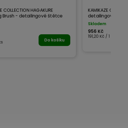
E COLLECTION HAGAKURE
KAMIKAZE COLLECTI
g Brush - detailingové štětce
detailingové štět
Skladem
m
956 Kč
191,20 Kč / 1 ks
Do košíku
ks