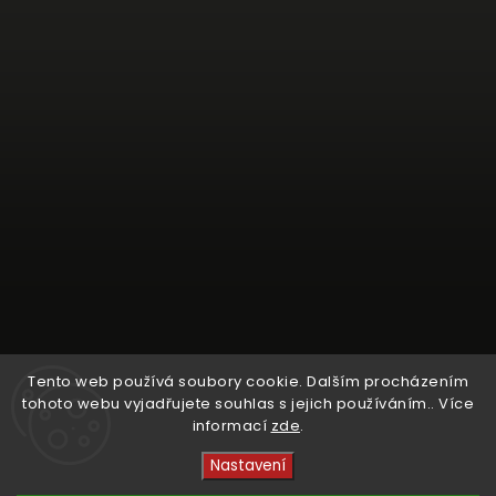
Tento web používá soubory cookie. Dalším procházením
tohoto webu vyjadřujete souhlas s jejich používáním.. Více
informací
zde
.
Sledovat na Instagramu
Nastavení
Copyright 2026
Crystal Cruisers
. Všechna práva