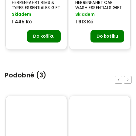
HERRENFAHRT RIMS &
HERRENFAHRT CAR
TYRES ESSENTIALES GIFT
WASH ESSENTIALS GIFT
BOX - péče o kola
BOX - mytí vozidla
Skladem
Skladem
1 445 Kč
1 913 Kč
Do košíku
Do košíku
Podobné (3)
Previous
Next