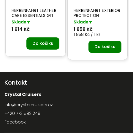
HERRENFAHRT LEATHER
HERRENFAHRT EXTERIOR
CARE ESSENTIALS GIT
PROTECTION
BOX - péče o kůži
ESSENTIALS - péče o
Skladem
Skladem
exteriér
1 914 Kč
1 858 Kč
1 858 Kč / 1 ks
Do košíku
Do košíku
Kontakt
Crystal Cruisers
info
@
crystalcruisers.cz
+420 773 592 249
Facebook