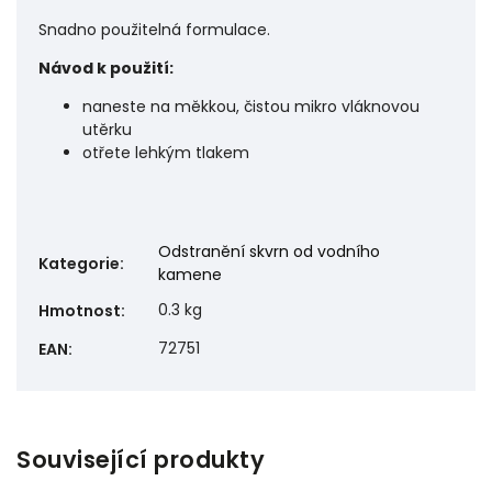
Snadno použitelná formulace.
Návod k použití:
naneste na měkkou, čistou mikro vláknovou
utěrku
otřete lehkým tlakem
Odstranění skvrn od vodního
Kategorie
:
kamene
0.3 kg
Hmotnost
:
72751
EAN
:
Související produkty