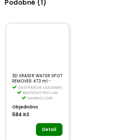
Podobné (1)
3D ERASER WATER SPOT
REMOVER 473 ml -
odstraňovač skvrn od
ODSTRAŇUJE USAZENINY
tvrdé vody
BEZPEČNÝ PRO LAK
NAVRACÍ LESK
Objednáno
584 Kč
Detail