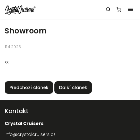
Showroom
11.4.2025
xx
Předchozí článek
Další článek
Kontakt
Crystal Cruisers
info
@
crystalcruisers.cz