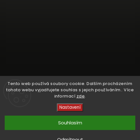
Tento web používá soubory cookie. Dalším procházením
tohoto webu vyjadřujete souhlas s jejich používáním.. Více
informací
zde
.
Sledovat na Instagramu
Nastavení
Copyright 2026
Crystal Cruisers
. Všechna práva
vyhrazena.
Souhlasím
Vytvořil
Shoptet
| Design
kashop.cz
Odmítnout