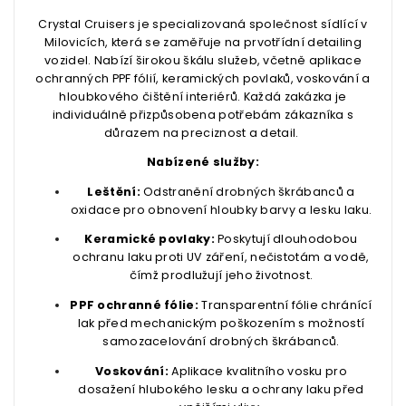
Crystal Cruisers je specializovaná společnost sídlící v
Milovicích, která se zaměřuje na prvotřídní detailing
vozidel. Nabízí širokou škálu služeb, včetně aplikace
ochranných PPF fólií, keramických povlaků, voskování a
hloubkového čištění interiérů. Každá zakázka je
individuálně přizpůsobena potřebám zákazníka s
důrazem na preciznost a detail.
Nabízené služby:
Leštění:
Odstranění drobných škrábanců a
oxidace pro obnovení hloubky barvy a lesku laku.
Keramické povlaky:
Poskytují dlouhodobou
ochranu laku proti UV záření, nečistotám a vodě,
čímž prodlužují jeho životnost.
PPF ochranné fólie:
Transparentní fólie chránící
lak před mechanickým poškozením s možností
samozacelování drobných škrábanců.
Voskování:
Aplikace kvalitního vosku pro
dosažení hlubokého lesku a ochrany laku před