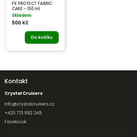
FX PROTECT FABRIC
CARE - 150 ml
ochrana textilu
Skladem
500 Kč
Do košíku
Kontakt
Crystal Cruisers
info
@
crystalcruisers.cz
+420 773 592 249
Facebook