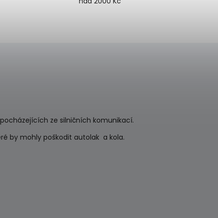
nad 2000 Kč
 pocházejících ze silničních komunikací.
é by mohly poškodit autolak a kola.