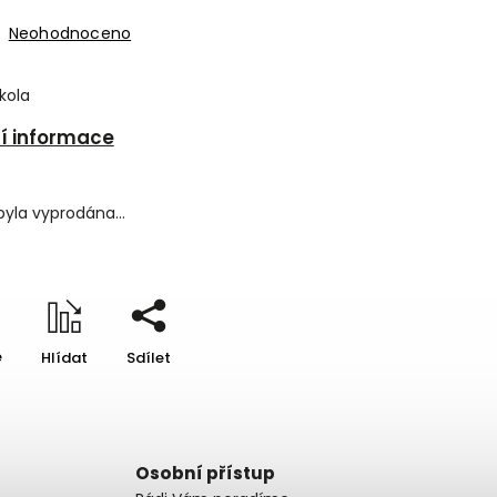
Neohodnoceno
 kola
ní informace
byla vyprodána…
e
Hlídat
Sdílet
Osobní přístup