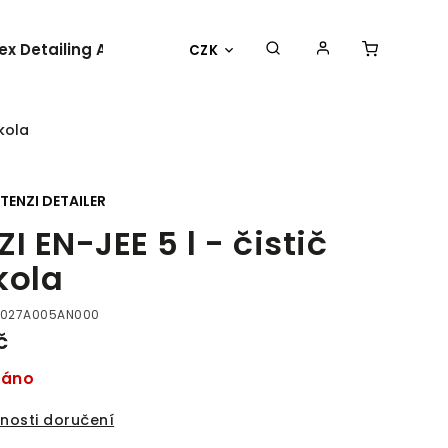
lex Detailing Academy 2025
BESTSELLER
OBLEČENÍ 
CZK
 kola
TENZI DETAILER
ZI EN-JEE 5 l - čistič
kola
027A005AN000
č
dáno
nosti doručení