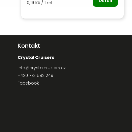
Detail
0,19 Kč / 1 ml
Kontakt
Crystal Cruisers
info
@
crystalcruisers.cz
+420 773 592 249
Facebook