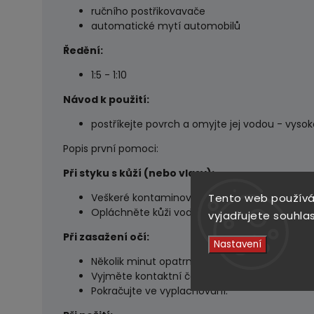
ručního postřikovavače
automatické mytí automobilů
Ředění:
1:5 - 1:10
Návod k použití:
postříkejte povrch a omyjte jej vodou - vys
Popis první pomoci:
Při styku s kůží (nebo vlasy):
Veškeré kontaminované části oděvu okamžitě
Tento web používá
Opláchněte kůži vodou/osprchujte.
vyjadřujete souhlas
Při zasažení očí:
Nastavení
Několik minut opatrně vyplachujte vodou.
Vyjměte kontaktní čočky, jsou-li nasazeny a 
Pokračujte ve vyplachování.