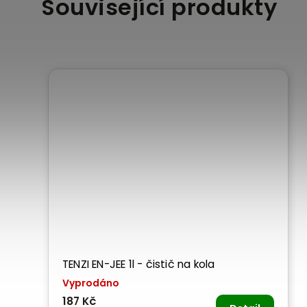
Související produkty
TENZI EN-JEE 1l - čistič na kola
Vyprodáno
187 Kč