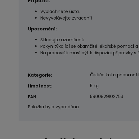
Při požití:
Vypláchněte ústa.
Nevyvolávejte zvracení!
Upozornění:
Skladujte uzamčené
Pokyn týkající se okamžité lékařské pomoci a 
Na pracovišti musí být k dispozici přípravky s
Čističe kol a pneumati
Kategorie
:
5 kg
Hmotnost
:
5900929102753
EAN
:
Položka byla vyprodána…