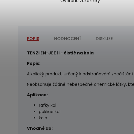
Ověřeno zákazníky
POPIS
HODNOCENÍ
DISKUZE
TENZI EN-JEE 1l - čistič na kola
Popis:
Alkalický produkt, určený k odstraňování znečištění
Neobsahuje žádné nebezpečné chemické látky, kter
Aplikace:
ráfky kol
poklice kol
kola
Vhodné do: