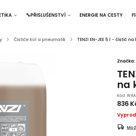
ETIKA
🔧PŘISLUŠENSTVÍ
ENERGIE NA CESTY
F
y
/
Čističe kol a pneumatik
/
TENZI EN-JEE 5 l - čistič na
Značka:
TEN
na 
Kód:
WAA
836 K
Vypro
Mož