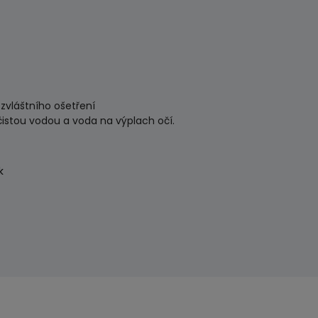
zvláštního ošetření
 čistou vodou a voda na výplach očí.
k