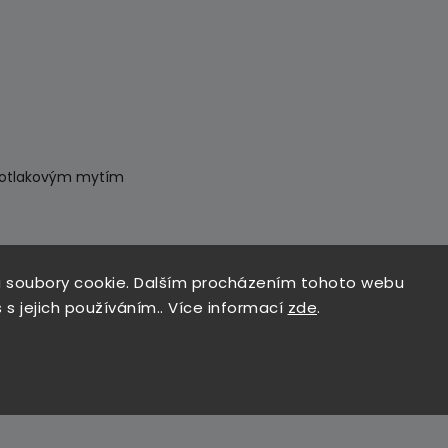
okotlakovým mytím
 svlékněte.
 soubory cookie. Dalším procházením tohoto webu
 s jejich používáním.. Více informací
zde
.
pokud je lze vyjmout snadno