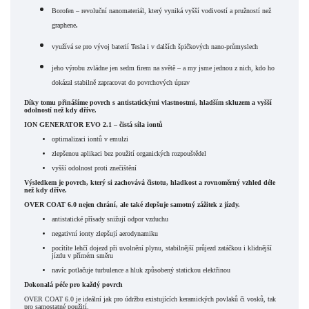
Borofen –
revoluční nanomateriál, který vyniká vyšší vodivostí a pružností než
graphene
.
v
yužívá se pro vývoj baterií Tesla i v dalších špičkových nano-průmyslech
j
eho výrobu zvládne jen sedm firem na světě – a my jsme jednou z nich, kdo ho
dokázal stabilně zapracovat do povrchových úprav
Díky tomu přinášíme povrch s
antistatickými vlastnostmi, hladším skluzem a vyšší
odolností
než kdy dříve.
ION GENERATOR EVO 2.1 – čistá síla iontů
optimalizaci iontů v emulzi
zlepšenou aplikaci bez použití organických rozpouštědel
vyšší odolnost proti znečištění
Výsledkem je povrch, který si zachovává
čistotu, hladkost a rovnoměrný vzhled déle
než kdy dříve.
OVER COAT 6.0 nejen chrání, ale také zlepšuje samotný zážitek z jízdy.
a
ntistatické přísady snižují odpor vzduchu
negativní ionty zlepšují aerodynamiku
p
ocítíte lehčí dojezd při uvolnění plynu, stabilnější průjezd zatáčkou i klidnější
jízdu v přímém směru
n
avíc potlačuje turbulence a hluk způsobený statickou elektřinou
Dokonalá péče pro každý povrch
OVER COAT 6.0 je ideální jak pro
údržbu existujících keramických povlaků či vosků
, tak
pro samostatné použití.