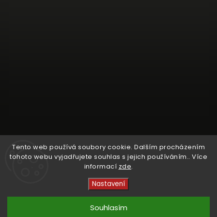
Tento web používá soubory cookie. Dalším procházením
tohoto webu vyjadřujete souhlas s jejich používáním.. Více
informací
zde
.
Sledovat na Instagramu
Nastavení
Copyright 2026
Crystal Cruisers
. Všechna práva
vyhrazena.
Souhlasím
Vytvořil
Shoptet
| Design
kashop.cz