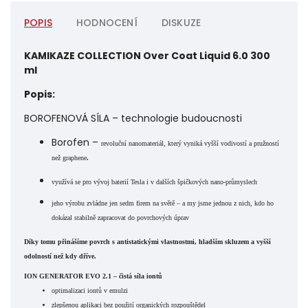
POPIS
HODNOCENÍ
DISKUZE
KAMIKAZE COLLECTION Over Coat Liquid 6.0 300
ml
Popis:
BOROFENOVÁ SÍLA – technologie budoucnosti
Borofen –
revoluční nanomateriál, který vyniká vyšší vodivostí a pružností
než graphene
.
v
yužívá se pro vývoj baterií Tesla i v dalších špičkových nano-průmyslech
j
eho výrobu zvládne jen sedm firem na světě – a my jsme jednou z nich, kdo ho
dokázal stabilně zapracovat do povrchových úprav
Díky tomu přinášíme povrch s
antistatickými vlastnostmi, hladším skluzem a vyšší
odolností
než kdy dříve.
ION GENERATOR EVO 2.1 – čistá síla iontů
optimalizaci iontů v emulzi
zlepšenou aplikaci bez použití organických rozpouštědel