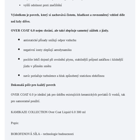
vyšší odolnost proti znečištění
Výsledkem je povrch, který si zachovává
čistotu, hladkost a rovnoměrný vzhled déle
než kdy dříve.
OVER COAT 6.0 nejen chrání, ale také zlepšuje samotný zážitek z jízdy.
a
ntistatické přísady snižují odpor vzduchu
negativní ionty zlepšují aerodynamiku
p
ocítíte lehčí dojezd při uvolnění plynu, stabilnější průjezd zatáčkou i klidnější
jízdu v přímém směru
n
avíc potlačuje turbulence a hluk způsobený statickou elektřinou
Dokonalá péče pro každý povrch
OVER COAT 6.0 je ideální jak pro
údržbu existujících keramických povlaků či vosků
, tak
pro samostatné použití.
KAMIKAZE COLLECTION Over Coat Liquid 6.0 300 ml
Popis:
BOROFENOVÁ SÍLA – technologie budoucnosti