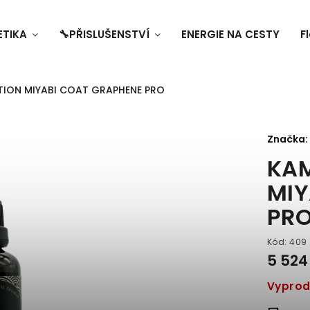
ETIKA
🔧PŘISLUŠENSTVÍ
ENERGIE NA CESTY
F
TION MIYABI COAT GRAPHENE PRO
Značka:
KAM
MIY
PR
Kód:
409
5 524
Vypro