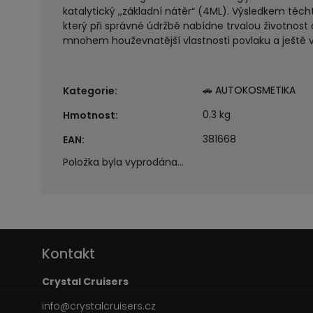
katalytický ,,základní nátěr“ (4ML). Výsledkem těc
který při správné údržbě nabídne trvalou životnost
mnohem houževnatější vlastnosti povlaku a ještě 
🚗 AUTOKOSMETIKA
Kategorie
:
0.3 kg
Hmotnost
:
381668
EAN
:
Položka byla vyprodána…
Kontakt
Crystal Cruisers
info
@
crystalcruisers.cz