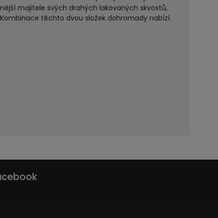
čnější majitele svých drahých lakovaných skvostů,
le. Kombinace těchto dvou složek dohromady nabízí
acebook