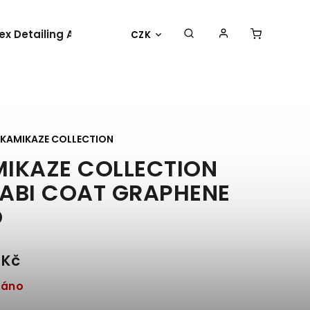
lex Detailing Academy 2025
BESTSELLER
OBLEČENÍ 
CZK
KAMIKAZE COLLECTION
IKAZE COLLECTION
ABI COAT GRAPHENE
O
 Kč
dáno