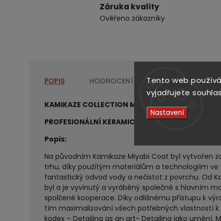
Záruka kvality
Ověřeno zákazníky
Tento web používá
POPIS
HODNOCENÍ
DISKUZE
vyjadřujete souhlas
KAMIKAZE COLLECTION MIYABI COAT GRAPHENE 
Nastavení
PROFESIONÁLNÍ KERAMICKÝ POVLAK NA BÁZI GRA
Popis:
Na původním Kamikaze Miyabi Coat byl vytvořen zc
trhu, díky použitým materiálům a technologiím ve v
fantastický odvod vody a nečistot z povrchu. Od Ka
byl a je vyvinutý a vyráběný společně s hlavním m
spolčené kooperace. Díky odlišnému přístupu k vý
tím maximalizování všech potřebných vlastností k d
kodex – Detailing as an art- Detailing jako umění.