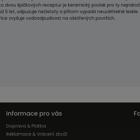
hto dvou špičkových receptur je keramický povlak pro ty nejnáro
 až 5 let, odpuzuje nečistoty a přitom vypadá neuvěřitelně lesk
více zvyšuje vodoodpudivost na ošetřených površích.
Informace pro vás
F
Doprava & Platba
Reklamace & Vrácení zboží