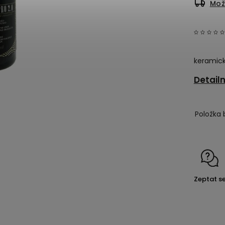
Mož
keramick
Detail
Položka 
Zeptat s