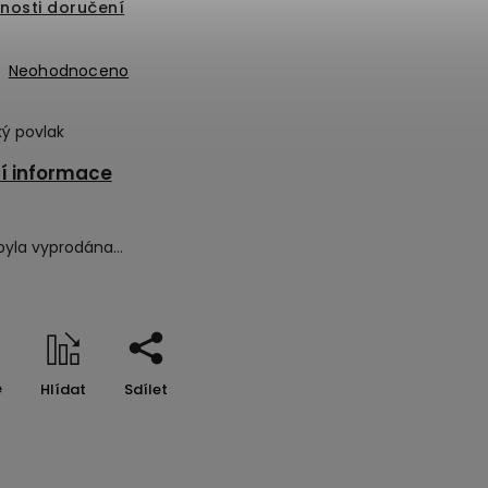
nosti doručení
Neohodnoceno
ý povlak
ní informace
byla vyprodána…
e
Hlídat
Sdílet