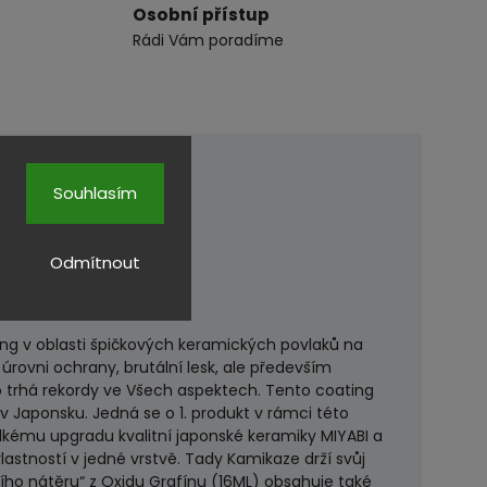
Osobní přístup
Rádi Vám poradíme
Souhlasím
Odmítnout
ng v oblasti špičkových keramických povlaků na
úrovni ochrany, brutální lesk, ale především
to trhá rekordy ve Všech aspektech. Tento coating
 Japonsku. Jedná se o 1. produkt v rámci této
lkému upgradu kvalitní japonské keramiky MIYABI a
astností v jedné vrstvě. Tady Kamikaze drží svůj
ního nátěru“ z Oxidu Grafínu (16ML) obsahuje také