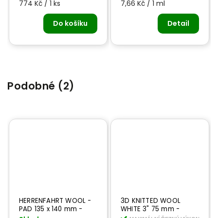
774 Kč / 1 ks
7,66 Kč / 1 ml
Do košíku
Detail
Podobné (2)
HERRENFAHRT WOOL -
3D KNITTED WOOL
PAD 135 x 140 mm -
WHITE 3" 75 mm -
brusný kotouč
brusný kotouč