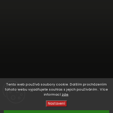
Tento web používá soubory cookie. Dalším procházením
tohoto webu vyjadřujete souhlas s jejich používáním.. Více
informací
zde
.
Sledovat na Instagramu
Nastavení
Copyright 2026
Crystal Cruisers
. Všechna práva