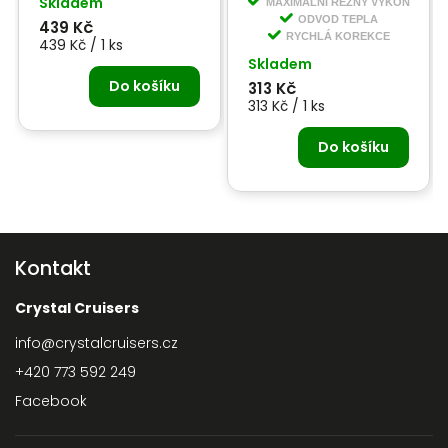
Skladem
MAXIMÁLNÍ ŘEZNÝ VÝKON
ODVOD TEPLA
439 Kč
RYCHLÁ KOREKCE
439 Kč / 1 ks
Skladem
Do košíku
313 Kč
313 Kč / 1 ks
Do košíku
Kontakt
Crystal Cruisers
info
@
crystalcruisers.cz
+420 773 592 249
Facebook