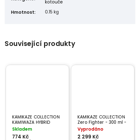
kotouče
0.15 kg
Hmotnost
:
Související produkty
KAMIKAZE COLLECTION
KAMIKAZE COLLECTION
KAMIWAZA HYBRID
Zero Fighter - 300 ml -
WOOL PAD -brusný
leštící opravná pasty
Skladem
Vyprodáno
kotouč 125 mm
774 Kč
2 299 Kč