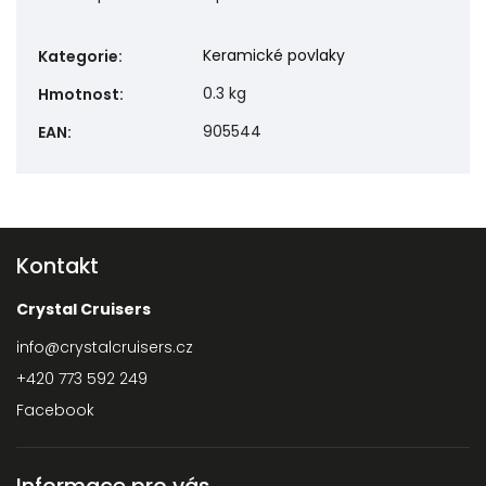
Keramické povlaky
Kategorie
:
0.3 kg
Hmotnost
:
905544
EAN
:
Kontakt
Crystal Cruisers
info
@
crystalcruisers.cz
+420 773 592 249
Facebook
Informace pro vás