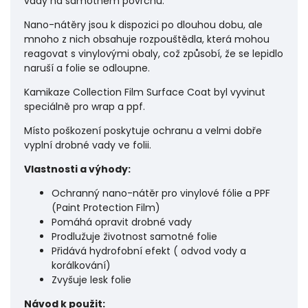
vady na samotném povrchu.
Nano-nátěry jsou k dispozici po dlouhou dobu, ale
mnoho z nich obsahuje rozpouštědla, která mohou
reagovat s vinylovými obaly, což způsobí, že se lepidlo
naruší a folie se odloupne.
Kamikaze Collection Film Surface Coat byl vyvinut
speciálně pro wrap a ppf.
Místo poškození poskytuje ochranu a velmi dobře
vyplní drobné vady ve folii.
Vlastnosti a výhody:
Ochranný nano-nátěr pro vinylové fólie a PPF
(Paint Protection Film)
Pomáhá opravit drobné vady
Prodlužuje životnost samotné folie
Přidává hydrofobní efekt ( odvod vody a
korálkování)
Zvyšuje lesk folie
Návod k použit: