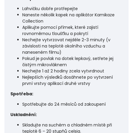
Lahvičku dobře protřepejte
Naneste několik kapek na aplikátor Kamikaze
Collection
Aplikujte pomocí přímek, které zajistí
rovnoměrnou tloušťku a pokrytí
Nechejte vytvrzovat nejdéle 2-3 minuty (v
závislosti na teplotě okolního vzduchu a
naneseném filmu)
Pokud je povlak na dotek lepkavý, setřete jej
čistým mikrovláknem
Nechejte 1 až 2 hodiny zcela vytvrdnout
Nejlepších výsledků dosáhnete po vytvrzení
první vrstvy aplikací druhé vrstvy
Spotřeba:
Spotřebujte do 24 měsíců od zakoupení
Uskladnění:
Skladujte na suchém a chladném místě při
teplotě 6 – 20 stupňů celsia.