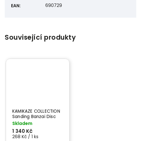
690729
EAN
:
Související produkty
KAMIKAZE COLLECTION
Sanding Banzai Disc
3000 - brusné papíry
Skladem
125 mm
1 340 Kč
268 Kč / 1 ks