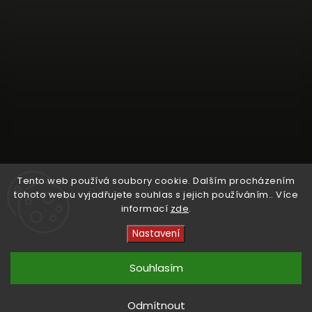
Tento web používá soubory cookie. Dalším procházením
tohoto webu vyjadřujete souhlas s jejich používáním.. Více
informací
zde
.
Sledovat na Instagramu
Nastavení
Copyright 2026
Crystal Cruisers
. Všechna práva
vyhrazena.
Souhlasím
Vytvořil
Shoptet
| Design
kashop.cz
Odmítnout