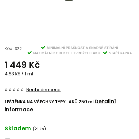
Kód:
322
MINIMÁLNÍ PRAŠNOST A SNADNÉ STÍRÁNÍ
MAXIMÁLNÍ KOREKCE I TVRDÝCH LAKŮ
STAČÍ KAPKA
1 449 Kč
4,83 Kč / 1 ml
Neohodnoceno
Detailní
LEŠTĚNKA NA VŠECHNY TYPY LAKŮ 250 ml
informace
Skladem
(>1 ks)