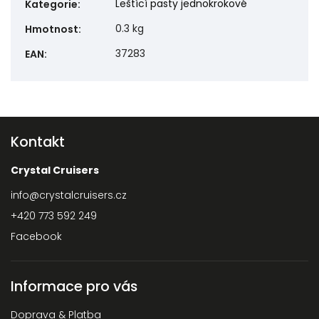
Leštící pasty jednokrokové
Kategorie
:
0.3 kg
Hmotnost
:
37283
EAN
:
Kontakt
Crystal Cruisers
info
@
crystalcruisers.cz
+420 773 592 249
Facebook
Informace pro vás
Doprava & Platba