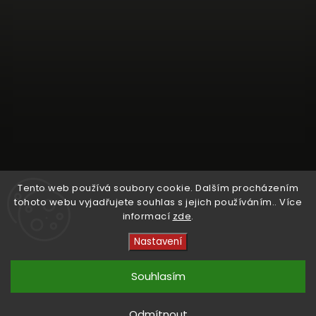
Tento web používá soubory cookie. Dalším procházením
tohoto webu vyjadřujete souhlas s jejich používáním.. Více
informací
zde
.
Sledovat na Instagramu
Nastavení
Copyright 2026
Crystal Cruisers
. Všechna práva
vyhrazena.
Souhlasím
Vytvořil
Shoptet
| Design
kashop.cz
Odmítnout