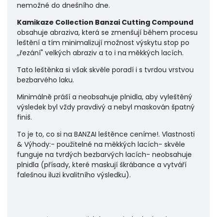
nemožné do dnešního dne.
Kamikaze Collection Banzai Cutting Compound
obsahuje abraziva, která se zmenšují během procesu
leštění a tím minimalizují možnost výskytu stop po
,,řezání" velkých abraziv a to i na měkkých lacích.
Tato leštěnka si však skvěle poradí i s tvrdou vrstvou
bezbarvého laku.
Minimálně práší a neobsahuje plnidla, aby vyleštěný
výsledek byl vždy pravdivý a nebyl maskován špatný
finiš.
To je to, co si na BANZAI leštěnce ceníme!. Vlastnosti
& Výhody:- použitelné na měkkých lacích- skvěle
funguje na tvrdých bezbarvých lacích- neobsahuje
plnidla (přísady, které maskují škrábance a vytváří
falešnou iluzi kvalitního výsledku).